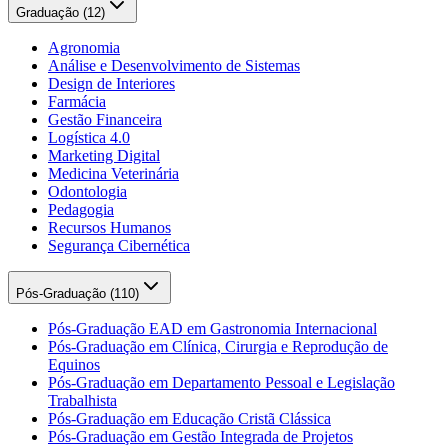
Graduação (
12
)
Agronomia
Análise e Desenvolvimento de Sistemas
Design de Interiores
Farmácia
Gestão Financeira
Logística 4.0
Marketing Digital
Medicina Veterinária
Odontologia
Pedagogia
Recursos Humanos
Segurança Cibernética
Pós-Graduação (
110
)
Pós-Graduação EAD em Gastronomia Internacional
Pós-Graduação em Clínica, Cirurgia e Reprodução de
Equinos
Pós-Graduação em Departamento Pessoal e Legislação
Trabalhista
Pós-Graduação em Educação Cristã Clássica
Pós-Graduação em Gestão Integrada de Projetos