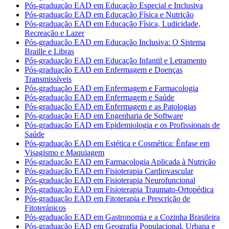
Pós-graduação EAD em Educação Especial e Inclusiva
Pós-graduação EAD em Educação Física e Nutrição
Pós-graduação EAD em Educação Física, Ludicidade,
Recreação e Lazer
Pós-graduação EAD em Educação Inclusiva: O Sistema
Braille e Libras
Pós-graduação EAD em Educação Infantil e Letramento
Pós-graduação EAD em Enfermagem e Doenças
Transmissíveis
Pós-graduação EAD em Enfermagem e Farmacologia
Pós-graduação EAD em Enfermagem e Saúde
Pós-graduação EAD em Enfermagem e as Patologias
Pós-graduação EAD em Engenharia de Software
Pós-graduação EAD em Epidemiologia e os Profissionais de
Saúde
Pós-graduação EAD em Estética e Cosmética: Ênfase em
Visagismo e Maquiagem
Pós-graduação EAD em Farmacologia Aplicada à Nutrição
Pós-graduação EAD em Fisioterapia Cardiovascular
Pós-graduação EAD em Fisioterapia Neurofuncional
Pós-graduação EAD em Fisioterapia Traumato-Ortopédica
Pós-graduação EAD em Fitoterapia e Prescrição de
Fitoterápicos
Pós-graduação EAD em Gastronomia e a Cozinha Brasileira
Pós-graduação EAD em Geografia Populacional, Urbana e