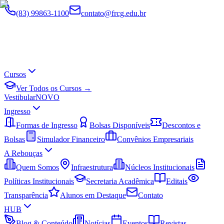
(83) 99863-1100
contato@frcg.edu.br
Cursos
Ver Todos os Cursos →
Vestibular
NOVO
Ingresso
Formas de Ingresso
Bolsas Disponíveis
Descontos e
Bolsas
Simulador Financeiro
Convênios Empresariais
A Rebouças
Quem Somos
Infraestrutura
Núcleos Institucionais
Políticas Institucionais
Secretaria Acadêmica
Editais
Transparência
Alunos em Destaque
Contato
HUB
Blog & Conteúdo
Notícias
Eventos
Revistas