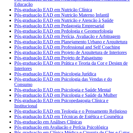
Educação
Pós-graduação EAD em Nutrição Clínica
Pós-graduação EAD em Nutrição Materno Infantil
Pós-graduação EAD em Nutrição e Atenção à Saúde
Pós-graduação EAD em Pedagogia Empresarial
Pós-graduação EAD em Pedologia e Geomorfologia
Pós-graduação EAD em Perícia, Avaliação e Arbitragem
Pós-graduação EAD em Planejamento Urbano e Arquitetura
Pós-graduação EAD em Professional and Self Coaching
Pós-graduação EAD em Projeto de Arquitetura de Interiores
Pós-graduação EAD em Projeto de Paisagismo
Pós-graduação EAD em Prática e Teoria da Cor e Design de
Interiores
Pós-graduação EAD em Psicologia Jurídica
Pós-graduação EAD em Psicologia das Vendas e do
Consumo
Pós-graduação EAD em Psicologia e Saúde Mental
Pós-graduação EAD em Psicologia e Saúde da Mulher
Pós-graduação EAD em Psicopedagogia Clínica e
Institucional
Pós-graduação EAD em Teologia e o Pensamento Religioso
Pós-graduação EAD em Técnicas de Estética e Cosmética
Pós-graduação em Análises Clínicas
Pós-graduação em Avaliação e Perícia Psicológica
Pós-graduação em Clínica Médica e Cirurgia de Cães e Gatos