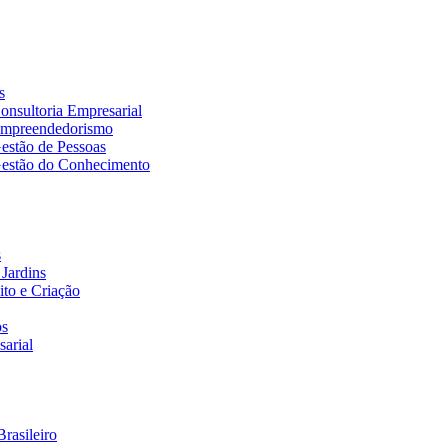
s
nsultoria Empresarial
Empreendedorismo
estão de Pessoas
estão do Conhecimento
s
Jardins
to e Criação
os
arial
rasileiro