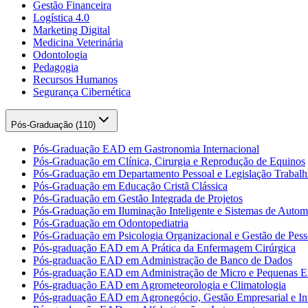
Gestão Financeira
Logística 4.0
Marketing Digital
Medicina Veterinária
Odontologia
Pedagogia
Recursos Humanos
Segurança Cibernética
Pós-Graduação (
110
)
Pós-Graduação EAD em Gastronomia Internacional
Pós-Graduação em Clínica, Cirurgia e Reprodução de Equinos
Pós-Graduação em Departamento Pessoal e Legislação Trabalhi
Pós-Graduação em Educação Cristã Clássica
Pós-Graduação em Gestão Integrada de Projetos
Pós-Graduação em Iluminação Inteligente e Sistemas de Auto
Pós-Graduação em Odontopediatria
Pós-Graduação em Psicologia Organizacional e Gestão de Pess
Pós-graduação EAD em A Prática da Enfermagem Cirúrgica
Pós-graduação EAD em Administração de Banco de Dados
Pós-graduação EAD em Administração de Micro e Pequenas E
Pós-graduação EAD em Agrometeorologia e Climatologia
Pós-graduação EAD em Agronegócio, Gestão Empresarial e Int