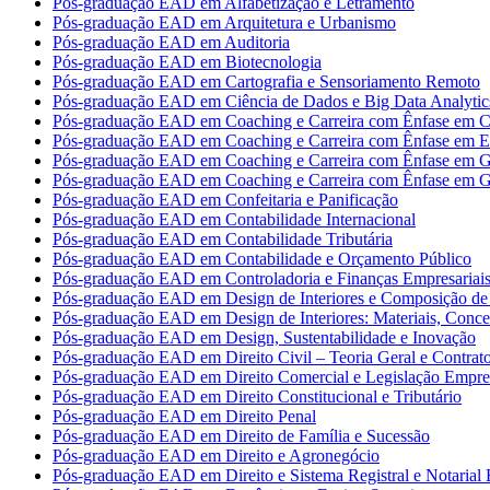
Pós-graduação EAD em Alfabetização e Letramento
Pós-graduação EAD em Arquitetura e Urbanismo
Pós-graduação EAD em Auditoria
Pós-graduação EAD em Biotecnologia
Pós-graduação EAD em Cartografia e Sensoriamento Remoto
Pós-graduação EAD em Ciência de Dados e Big Data Analytic
Pós-graduação EAD em Coaching e Carreira com Ênfase em Co
Pós-graduação EAD em Coaching e Carreira com Ênfase em 
Pós-graduação EAD em Coaching e Carreira com Ênfase em G
Pós-graduação EAD em Coaching e Carreira com Ênfase em G
Pós-graduação EAD em Confeitaria e Panificação
Pós-graduação EAD em Contabilidade Internacional
Pós-graduação EAD em Contabilidade Tributária
Pós-graduação EAD em Contabilidade e Orçamento Público
Pós-graduação EAD em Controladoria e Finanças Empresariai
Pós-graduação EAD em Design de Interiores e Composição de 
Pós-graduação EAD em Design de Interiores: Materiais, Concei
Pós-graduação EAD em Design, Sustentabilidade e Inovação
Pós-graduação EAD em Direito Civil – Teoria Geral e Contrat
Pós-graduação EAD em Direito Comercial e Legislação Empres
Pós-graduação EAD em Direito Constitucional e Tributário
Pós-graduação EAD em Direito Penal
Pós-graduação EAD em Direito de Família e Sucessão
Pós-graduação EAD em Direito e Agronegócio
Pós-graduação EAD em Direito e Sistema Registral e Notarial B