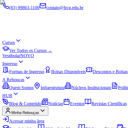
(83) 99863-1100
contato@frcg.edu.br
Cursos
Ver Todos os Cursos →
Vestibular
NOVO
Ingresso
Formas de Ingresso
Bolsas Disponíveis
Descontos e Bolsas
A Rebouças
Quem Somos
Infraestrutura
Núcleos Institucionais
Políti
HUB
Blog & Conteúdo
Notícias
Eventos
Revistas Científicas
Minha Rebouças
Acessar minha área