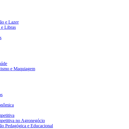
ão e Lazer
 e Libras
s
aúde
agismo e Maquiagem
os
onômica
petitiva
petitiva no Agronegócio
ão Pedagógica e Educacional