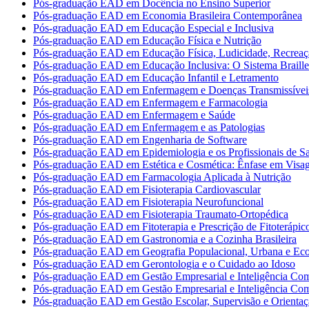
Pós-graduação EAD em Docência no Ensino Superior
Pós-graduação EAD em Economia Brasileira Contemporânea
Pós-graduação EAD em Educação Especial e Inclusiva
Pós-graduação EAD em Educação Física e Nutrição
Pós-graduação EAD em Educação Física, Ludicidade, Recreaç
Pós-graduação EAD em Educação Inclusiva: O Sistema Braille
Pós-graduação EAD em Educação Infantil e Letramento
Pós-graduação EAD em Enfermagem e Doenças Transmissívei
Pós-graduação EAD em Enfermagem e Farmacologia
Pós-graduação EAD em Enfermagem e Saúde
Pós-graduação EAD em Enfermagem e as Patologias
Pós-graduação EAD em Engenharia de Software
Pós-graduação EAD em Epidemiologia e os Profissionais de S
Pós-graduação EAD em Estética e Cosmética: Ênfase em Vis
Pós-graduação EAD em Farmacologia Aplicada à Nutrição
Pós-graduação EAD em Fisioterapia Cardiovascular
Pós-graduação EAD em Fisioterapia Neurofuncional
Pós-graduação EAD em Fisioterapia Traumato-Ortopédica
Pós-graduação EAD em Fitoterapia e Prescrição de Fitoterápic
Pós-graduação EAD em Gastronomia e a Cozinha Brasileira
Pós-graduação EAD em Geografia Populacional, Urbana e Ec
Pós-graduação EAD em Gerontologia e o Cuidado ao Idoso
Pós-graduação EAD em Gestão Empresarial e Inteligência Com
Pós-graduação EAD em Gestão Empresarial e Inteligência Com
Pós-graduação EAD em Gestão Escolar, Supervisão e Orientaç