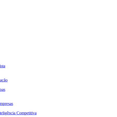
sta
mação
oas
mpresas
eligência Competitiva