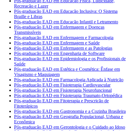
Pós-graduação EAD em Educação Física, Ludicidade,
Recreação e Lazer
Pós-graduação EAD em Educação Inclusiva: O Sistema
Braille e Libras
Pós-graduação EAD em Educação Infantil e Letramento
Pós-graduação EAD em Enfermagem e Doenças
Transmissíveis
Pós-graduação EAD em Enfermagem e Farmacologia
Pós-graduação EAD em Enfermagem e Saúde
Pós-graduação EAD em Enfermagem e as Patologias
Pós-graduação EAD em Engenharia de Software
Pós-graduação EAD em Epidemiologia e os Profissionais de
Saúde
Pós-graduação EAD em Estética e Cosmética: Ênfase em
Visagismo e Maquiagem
Pós-graduação EAD em Farmacologia Aplicada à Nutrição
Pós-graduação EAD em Fisioterapia Cardiovascular
Pós-graduação EAD em Fisioterapia Neurofuncional
Pós-graduação EAD em Fisioterapia Traumato-Ortopédica
Pós-graduação EAD em Fitoterapia e Prescrição de
Fitoterápicos
Pós-graduação EAD em Gastronomia e a Cozinha Brasileira
Pós-graduação EAD em Geografia Populacional, Urbana e
Econômica
Pós-graduação EAD em Gerontologia e o Cuidado ao Idoso