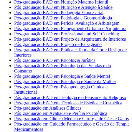
Pós-graduação EAD em Nutrição Materno Infantil
Pós-graduação EAD em Nutrição e Atenção à Saúde
Pós-graduação EAD em Pedagogia Empresarial
Pós-graduação EAD em Pedologia e Geomorfologia
Pós-graduação EAD em Perícia, Avaliação e Arbitragem
Pós-graduação EAD em Planejamento Urbano e Arquitetura
Pós-graduação EAD em Professional and Self Coaching
Pós-graduação EAD em Projeto de Arquitetura de Interiores
Pós-graduação EAD em Projeto de Paisagismo
Pós-graduação EAD em Prática e Teoria da Cor e Design de
Interiores
Pós-graduação EAD em Psicologia Jurídica
Pós-graduação EAD em Psicologia das Vendas e do
Consumo
Pós-graduação EAD em Psicologia e Saúde Mental
Pós-graduação EAD em Psicologia e Saúde da Mulher
Pós-graduação EAD em Psicopedagogia Clínica e
Institucional
Pós-graduação EAD em Teologia e o Pensamento Religioso
Pós-graduação EAD em Técnicas de Estética e Cosmética
Pós-graduação em Análises Clínicas
Pós-graduação em Avaliação e Perícia Psicológica
Pós-graduação em Clínica Médica e Cirurgia de Cães e Gatos
Pós-graduação em Cuidado Farmacêutico e Gestão de Terapia
Medicamentosa