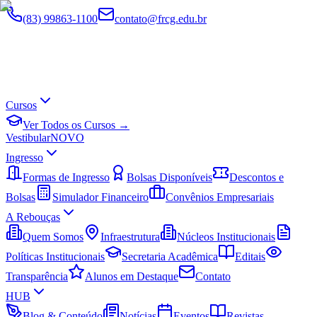
(83) 99863-1100
contato@frcg.edu.br
Cursos
Ver Todos os Cursos →
Vestibular
NOVO
Ingresso
Formas de Ingresso
Bolsas Disponíveis
Descontos e
Bolsas
Simulador Financeiro
Convênios Empresariais
A Rebouças
Quem Somos
Infraestrutura
Núcleos Institucionais
Políticas Institucionais
Secretaria Acadêmica
Editais
Transparência
Alunos em Destaque
Contato
HUB
Blog & Conteúdo
Notícias
Eventos
Revistas