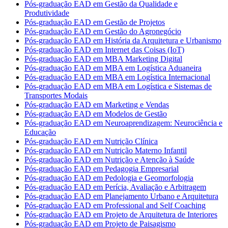
Pós-graduação EAD em Gestão da Qualidade e
Produtividade
Pós-graduação EAD em Gestão de Projetos
Pós-graduação EAD em Gestão do Agronegócio
Pós-graduação EAD em História da Arquitetura e Urbanismo
Pós-graduação EAD em Internet das Coisas (IoT)
Pós-graduação EAD em MBA Marketing Digital
Pós-graduação EAD em MBA em Logística Aduaneira
Pós-graduação EAD em MBA em Logística Internacional
Pós-graduação EAD em MBA em Logística e Sistemas de
Transportes Modais
Pós-graduação EAD em Marketing e Vendas
Pós-graduação EAD em Modelos de Gestão
Pós-graduação EAD em Neuroaprendizagem: Neurociência e
Educação
Pós-graduação EAD em Nutrição Clínica
Pós-graduação EAD em Nutrição Materno Infantil
Pós-graduação EAD em Nutrição e Atenção à Saúde
Pós-graduação EAD em Pedagogia Empresarial
Pós-graduação EAD em Pedologia e Geomorfologia
Pós-graduação EAD em Perícia, Avaliação e Arbitragem
Pós-graduação EAD em Planejamento Urbano e Arquitetura
Pós-graduação EAD em Professional and Self Coaching
Pós-graduação EAD em Projeto de Arquitetura de Interiores
Pós-graduação EAD em Projeto de Paisagismo