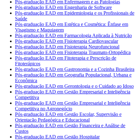
Pós-graduação EAD em Enfermagem e as Patologias
Pós-graduação EAD em Engenharia de Software
Pós-graduação EAD em Epidemiologia e os Profissionais de
Saúde
Pós-graduação EAD em Estética e Cosmética: Ênfase em
Visagismo e Maquiagem
Pós-graduação EAD em Farmacologia Aplicada à Nutrição
Pós-graduação EAD em Fisioterapia Cardiovascular
Pós-graduação EAD em Fisioterapia Neurofuncional
Pós-graduação EAD em Fisioterapia Traumato-Ortopédica
Pós-graduação EAD em Fitoterapia e Prescrição de
Fitoterápicos
Pós-graduação EAD em Gastronomia e a Cozinha Brasileira
Pós-graduação EAD em Geografia Populacional, Urbana e
Econômica
Pós-graduação EAD em Gerontologia e o Cuidado ao Idoso
Pós-graduação EAD em Gestão Empresarial e Inteligência
Competitiva
Pós-graduação EAD em Gestão Empresarial e Inteligência
Competitiva no Agronegócio
Pós-graduação EAD em Gestão Escolar, Supervisão e
Orientação Pedagógica e Educacional
Pós-graduação EAD em Gestão Financeira e Análise de
Custos
Pós-graduação EAD em Gestão Hospitalar