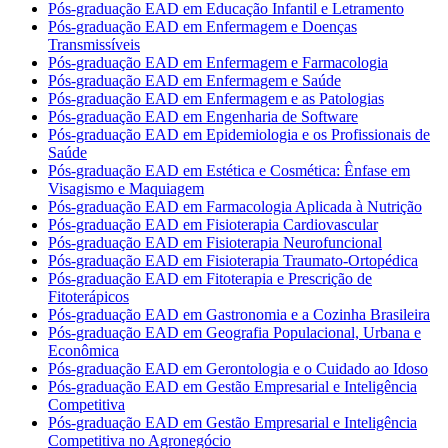
Pós-graduação EAD em Educação Infantil e Letramento
Pós-graduação EAD em Enfermagem e Doenças
Transmissíveis
Pós-graduação EAD em Enfermagem e Farmacologia
Pós-graduação EAD em Enfermagem e Saúde
Pós-graduação EAD em Enfermagem e as Patologias
Pós-graduação EAD em Engenharia de Software
Pós-graduação EAD em Epidemiologia e os Profissionais de
Saúde
Pós-graduação EAD em Estética e Cosmética: Ênfase em
Visagismo e Maquiagem
Pós-graduação EAD em Farmacologia Aplicada à Nutrição
Pós-graduação EAD em Fisioterapia Cardiovascular
Pós-graduação EAD em Fisioterapia Neurofuncional
Pós-graduação EAD em Fisioterapia Traumato-Ortopédica
Pós-graduação EAD em Fitoterapia e Prescrição de
Fitoterápicos
Pós-graduação EAD em Gastronomia e a Cozinha Brasileira
Pós-graduação EAD em Geografia Populacional, Urbana e
Econômica
Pós-graduação EAD em Gerontologia e o Cuidado ao Idoso
Pós-graduação EAD em Gestão Empresarial e Inteligência
Competitiva
Pós-graduação EAD em Gestão Empresarial e Inteligência
Competitiva no Agronegócio