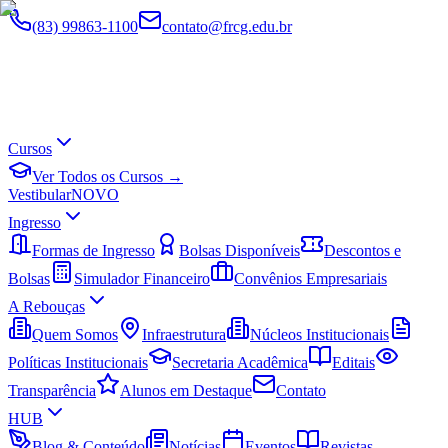
(83) 99863-1100
contato@frcg.edu.br
Cursos
Ver Todos os Cursos →
Vestibular
NOVO
Ingresso
Formas de Ingresso
Bolsas Disponíveis
Descontos e
Bolsas
Simulador Financeiro
Convênios Empresariais
A Rebouças
Quem Somos
Infraestrutura
Núcleos Institucionais
Políticas Institucionais
Secretaria Acadêmica
Editais
Transparência
Alunos em Destaque
Contato
HUB
Blog & Conteúdo
Notícias
Eventos
Revistas