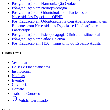
Pós-graduação em Harmonização Orofacial
Pós-graduação em Neuropsicologia
Pós-graduação em Odontologia para Pacientes com
Necessidades Especiais – OPNE
Pós-graduação em Odontopediatria com Aperfeiçoamento em
Pacientes com Necessidades Especiais e Habilitação em
Laserterapia
Pós-graduação em Psicopedagogia Clínica e Institucional
Pós-graduação em Saúde Coletiva
Pós-graduação em TEA – Transtorno do Espectro Autista
Links Úteis
Vestibular
Bolsas e Financiamentos
Institucional
Notícias
Eventos
Ouvidoria
Contato
Trabalhe Conosco
Validar Certificado