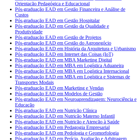
Orientação Pedagógica e Educacional
Pós-graduação EAD em Gestão Financeira e Análise de
Custos
Pós-graduação EAD em Gestão Hospitalar
Pós-graduação EAD em Gestão da Qualidade e
Produtividade
Pós-graduação EAD em Gestão de Projetos
Pós-graduação EAD em Gestão do Agronegócio
Pós-graduação EAD em História da Arquitetura e Urbanismo
Pós-graduação EAD em Internet das Coisas (IoT)
Pós-graduação EAD em MBA Marketing Digital
Pós-graduação EAD em MBA em Logística Aduaneira
Pós-graduação EAD em MBA em Logística Internacional
Pós-graduação EAD em MBA em Logística e Sistemas de
Transportes Modais
Pós-graduação EAD em Marketing e Vendas
Pós-graduação EAD em Modelos de Gestão
Pós-graduação EAD em Neuroaprendizagem: Neurociência e
Educação
Pós-graduação EAD em Nutrição Clínica
Pós-graduação EAD em Nutrição Materno Infantil
Pós-graduação EAD em Nutrição e Atenção à Saúde
Pós-graduação EAD em Pedagogia Empresarial
Pós-graduação EAD em Pedologia e Geomorfologia
Pós-graduação EAD em Perícia, Avaliação e Arbitragem