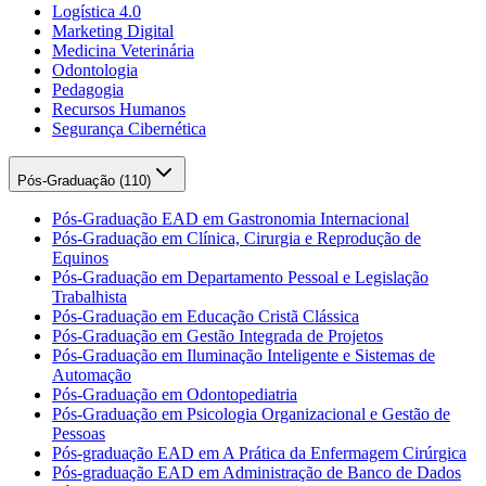
Logística 4.0
Marketing Digital
Medicina Veterinária
Odontologia
Pedagogia
Recursos Humanos
Segurança Cibernética
Pós-Graduação (
110
)
Pós-Graduação EAD em Gastronomia Internacional
Pós-Graduação em Clínica, Cirurgia e Reprodução de
Equinos
Pós-Graduação em Departamento Pessoal e Legislação
Trabalhista
Pós-Graduação em Educação Cristã Clássica
Pós-Graduação em Gestão Integrada de Projetos
Pós-Graduação em Iluminação Inteligente e Sistemas de
Automação
Pós-Graduação em Odontopediatria
Pós-Graduação em Psicologia Organizacional e Gestão de
Pessoas
Pós-graduação EAD em A Prática da Enfermagem Cirúrgica
Pós-graduação EAD em Administração de Banco de Dados