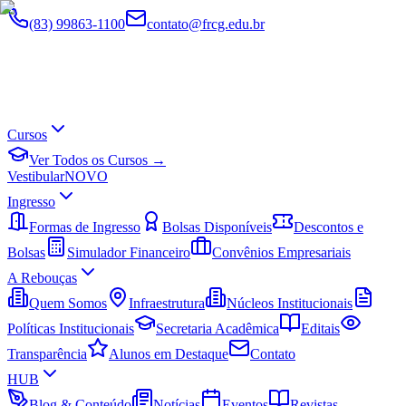
(83) 99863-1100
contato@frcg.edu.br
Cursos
Ver Todos os Cursos →
Vestibular
NOVO
Ingresso
Formas de Ingresso
Bolsas Disponíveis
Descontos e
Bolsas
Simulador Financeiro
Convênios Empresariais
A Rebouças
Quem Somos
Infraestrutura
Núcleos Institucionais
Políticas Institucionais
Secretaria Acadêmica
Editais
Transparência
Alunos em Destaque
Contato
HUB
Blog & Conteúdo
Notícias
Eventos
Revistas