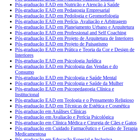
Pós-graduação EAD em Nutrição e Atenção à Saúde
Pós-graduação EAD em Pedagogia Empresarial
Pós-graduação EAD em Pedologia e Geomorfologia
Pós-graduação EAD em Perícia, Avaliação e Arbitragem
Pós-graduação EAD em Planejamento Urbano e Arquitetura
Pós-graduação EAD em Professional and Self Coaching
Pós-graduação EAD em Projeto de Arquitetura de Interiores
Pós-graduação EAD em Projeto de Paisagismo
Pós-graduação EAD em Prática e Teoria da Cor e Design de
Interiores
Pós-graduação EAD em Psicologia Jurídica
Pós-graduação EAD em Psicologia das Vendas e do
Consumo
Pós-graduação EAD em Psicologia e Saúde Mental
Pós-graduação EAD em Psicologia e Saúde da Mulher
Pós-graduação EAD em Psicopedagogia Clínica e
Institucional
Pós-graduação EAD em Teologia e o Pensamento Religioso
Pós-graduação EAD em Técnicas de Estética e Cosmética
Pós-graduação em Análises Clínicas
Pós-graduação em Avaliação e Perícia Psicológica
Pós-graduação em Clínica Médica e Cirurgia de Cães e Gatos
Pós-graduação em Cuidado Farmacêutico e Gestão de Terapia
Medicamentosa
Pós-graduação em Educação Especial e Inclusiva