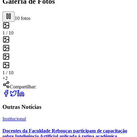
Galeria de Fotos
10
fotos
1 /
10
1 /
10
+
2
Compartilhar:
Outras Notícias
Institucional
Docentes da Faculdade Rebouças participam de capacitação
sobre Inteligência Artificial aplicada à rotina acadêmica