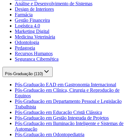
Análise e Desenvolvimento de Sistemas
Design de Interiores
Farmácia
Gestão Financeira
Logística 4.0
Marketing Digital
Medicina Veterinária
Odontologia
Pedagogia
Recursos Humanos
Segurança Cibernética
Pós-Graduação (
110
)
Pós-Graduação EAD em Gastronomia Internacional
Pós-Graduação em Clínica, Cirurgia e Reprodução de
Equinos
Pós-Graduação em Departamento Pessoal e Legislação
Trabalhista
Pós-Graduação em Educação Cristã Clássica
Pós-Graduação em Gestão Integrada de Projetos
Pós-Graduação em Iluminação Inteligente e Sistemas de
Automação
Pós-Graduação em Odontopediatria