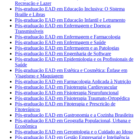
Recreação e Lazer
Pós-graduação EAD em Educação Inclusiva: O Sistema
Braille e Libras
Pós-graduação EAD em Educação Infantil e Letramento
Pós-graduação EAD em Enfermagem e Doenças
Transmissíveis
Pós-graduação EAD em Enfermagem e Farmacologia
Pós-graduação EAD em Enfermagem e Saúde
Pós-graduação EAD em Enfermagem e as Patologias
Pós-graduação EAD em Engenharia de Software
Pós-graduação EAD em Epidemiologia e os Profissionais de
Saúde
Pós-graduação EAD em Estética e Cosmética: Ênfase em
Visagismo e Maquiagem
Pós-graduação EAD em Farmacologia Aplicada à Nutrição
Pós-graduação EAD em Fisioterapia Cardiovascular
Pós-graduação EAD em Fisioterapia Neurofuncional
Pós-graduação EAD em Fisioterapia Traumato-Ortopédica
Pós-graduação EAD em Fitoterapia e Prescrição de
Fitoterápicos
Pós-graduação EAD em Gastronomia e a Cozinha Brasileira
Pós-graduação EAD em Geografia Populacional, Urbana e
Econômica
Pós-graduação EAD em Gerontologia e o Cuidado ao Idoso
Pós-graduação EAD em Gestão Empresarial e Inteligência