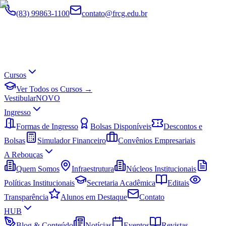
(83) 99863-1100
contato@frcg.edu.br
Cursos
Ver Todos os Cursos →
Vestibular
NOVO
Ingresso
Formas de Ingresso
Bolsas Disponíveis
Descontos e
Bolsas
Simulador Financeiro
Convênios Empresariais
A Rebouças
Quem Somos
Infraestrutura
Núcleos Institucionais
Políticas Institucionais
Secretaria Acadêmica
Editais
Transparência
Alunos em Destaque
Contato
HUB
Blog & Conteúdo
Notícias
Eventos
Revistas