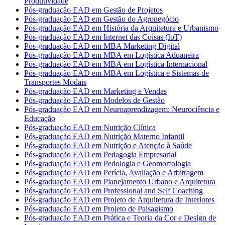
Produtividade
Pós-graduação EAD em Gestão de Projetos
Pós-graduação EAD em Gestão do Agronegócio
Pós-graduação EAD em História da Arquitetura e Urbanismo
Pós-graduação EAD em Internet das Coisas (IoT)
Pós-graduação EAD em MBA Marketing Digital
Pós-graduação EAD em MBA em Logística Aduaneira
Pós-graduação EAD em MBA em Logística Internacional
Pós-graduação EAD em MBA em Logística e Sistemas de
Transportes Modais
Pós-graduação EAD em Marketing e Vendas
Pós-graduação EAD em Modelos de Gestão
Pós-graduação EAD em Neuroaprendizagem: Neurociência e
Educação
Pós-graduação EAD em Nutrição Clínica
Pós-graduação EAD em Nutrição Materno Infantil
Pós-graduação EAD em Nutrição e Atenção à Saúde
Pós-graduação EAD em Pedagogia Empresarial
Pós-graduação EAD em Pedologia e Geomorfologia
Pós-graduação EAD em Perícia, Avaliação e Arbitragem
Pós-graduação EAD em Planejamento Urbano e Arquitetura
Pós-graduação EAD em Professional and Self Coaching
Pós-graduação EAD em Projeto de Arquitetura de Interiores
Pós-graduação EAD em Projeto de Paisagismo
Pós-graduação EAD em Prática e Teoria da Cor e Design de