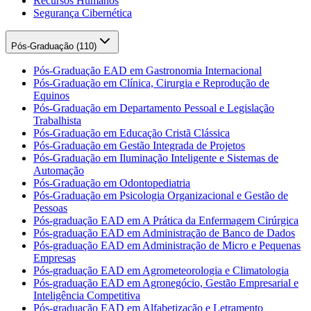
Recursos Humanos
Segurança Cibernética
Pós-Graduação (
110
)
Pós-Graduação EAD em Gastronomia Internacional
Pós-Graduação em Clínica, Cirurgia e Reprodução de
Equinos
Pós-Graduação em Departamento Pessoal e Legislação
Trabalhista
Pós-Graduação em Educação Cristã Clássica
Pós-Graduação em Gestão Integrada de Projetos
Pós-Graduação em Iluminação Inteligente e Sistemas de
Automação
Pós-Graduação em Odontopediatria
Pós-Graduação em Psicologia Organizacional e Gestão de
Pessoas
Pós-graduação EAD em A Prática da Enfermagem Cirúrgica
Pós-graduação EAD em Administração de Banco de Dados
Pós-graduação EAD em Administração de Micro e Pequenas
Empresas
Pós-graduação EAD em Agrometeorologia e Climatologia
Pós-graduação EAD em Agronegócio, Gestão Empresarial e
Inteligência Competitiva
Pós-graduação EAD em Alfabetização e Letramento