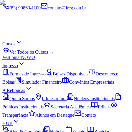
(83) 99863-1100
contato@frcg.edu.br
Cursos
Ver Todos os Cursos →
Vestibular
NOVO
Ingresso
Formas de Ingresso
Bolsas Disponíveis
Descontos e
Bolsas
Simulador Financeiro
Convênios Empresariais
A Rebouças
Quem Somos
Infraestrutura
Núcleos Institucionais
Políticas Institucionais
Secretaria Acadêmica
Editais
Transparência
Alunos em Destaque
Contato
HUB
Blog & Conteúdo
Notícias
Eventos
Revistas