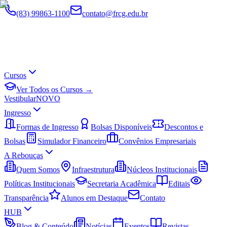
(83) 99863-1100
contato@frcg.edu.br
Cursos
Ver Todos os Cursos →
Vestibular
NOVO
Ingresso
Formas de Ingresso
Bolsas Disponíveis
Descontos e
Bolsas
Simulador Financeiro
Convênios Empresariais
A Rebouças
Quem Somos
Infraestrutura
Núcleos Institucionais
Políticas Institucionais
Secretaria Acadêmica
Editais
Transparência
Alunos em Destaque
Contato
HUB
Blog & Conteúdo
Notícias
Eventos
Revistas