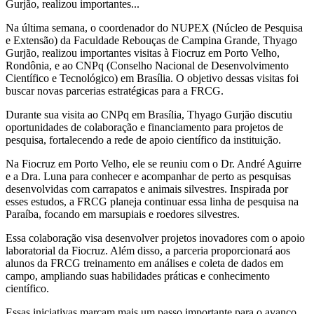
Gurjão, realizou importantes...
Na última semana, o coordenador do NUPEX (Núcleo de Pesquisa
e Extensão) da Faculdade Rebouças de Campina Grande, Thyago
Gurjão, realizou importantes visitas à Fiocruz em Porto Velho,
Rondônia, e ao CNPq (Conselho Nacional de Desenvolvimento
Científico e Tecnológico) em Brasília. O objetivo dessas visitas foi
buscar novas parcerias estratégicas para a FRCG.
Durante sua visita ao CNPq em Brasília, Thyago Gurjão discutiu
oportunidades de colaboração e financiamento para projetos de
pesquisa, fortalecendo a rede de apoio científico da instituição.
Na Fiocruz em Porto Velho, ele se reuniu com o Dr. André Aguirre
e a Dra. Luna para conhecer e acompanhar de perto as pesquisas
desenvolvidas com carrapatos e animais silvestres. Inspirada por
esses estudos, a FRCG planeja continuar essa linha de pesquisa na
Paraíba, focando em marsupiais e roedores silvestres.
Essa colaboração visa desenvolver projetos inovadores com o apoio
laboratorial da Fiocruz. Além disso, a parceria proporcionará aos
alunos da FRCG treinamento em análises e coleta de dados em
campo, ampliando suas habilidades práticas e conhecimento
científico.
Essas iniciativas marcam mais um passo importante para o avanço