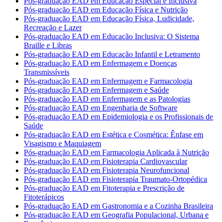
Pós-graduação EAD em Educação Especial e Inclusiva
Pós-graduação EAD em Educação Física e Nutrição
Pós-graduação EAD em Educação Física, Ludicidade,
Recreação e Lazer
Pós-graduação EAD em Educação Inclusiva: O Sistema
Braille e Libras
Pós-graduação EAD em Educação Infantil e Letramento
Pós-graduação EAD em Enfermagem e Doenças
Transmissíveis
Pós-graduação EAD em Enfermagem e Farmacologia
Pós-graduação EAD em Enfermagem e Saúde
Pós-graduação EAD em Enfermagem e as Patologias
Pós-graduação EAD em Engenharia de Software
Pós-graduação EAD em Epidemiologia e os Profissionais de
Saúde
Pós-graduação EAD em Estética e Cosmética: Ênfase em
Visagismo e Maquiagem
Pós-graduação EAD em Farmacologia Aplicada à Nutrição
Pós-graduação EAD em Fisioterapia Cardiovascular
Pós-graduação EAD em Fisioterapia Neurofuncional
Pós-graduação EAD em Fisioterapia Traumato-Ortopédica
Pós-graduação EAD em Fitoterapia e Prescrição de
Fitoterápicos
Pós-graduação EAD em Gastronomia e a Cozinha Brasileira
Pós-graduação EAD em Geografia Populacional, Urbana e