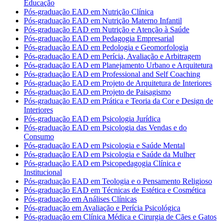
Educação
Pós-graduação EAD em Nutrição Clínica
Pós-graduação EAD em Nutrição Materno Infantil
Pós-graduação EAD em Nutrição e Atenção à Saúde
Pós-graduação EAD em Pedagogia Empresarial
Pós-graduação EAD em Pedologia e Geomorfologia
Pós-graduação EAD em Perícia, Avaliação e Arbitragem
Pós-graduação EAD em Planejamento Urbano e Arquitetura
Pós-graduação EAD em Professional and Self Coaching
Pós-graduação EAD em Projeto de Arquitetura de Interiores
Pós-graduação EAD em Projeto de Paisagismo
Pós-graduação EAD em Prática e Teoria da Cor e Design de
Interiores
Pós-graduação EAD em Psicologia Jurídica
Pós-graduação EAD em Psicologia das Vendas e do
Consumo
Pós-graduação EAD em Psicologia e Saúde Mental
Pós-graduação EAD em Psicologia e Saúde da Mulher
Pós-graduação EAD em Psicopedagogia Clínica e
Institucional
Pós-graduação EAD em Teologia e o Pensamento Religioso
Pós-graduação EAD em Técnicas de Estética e Cosmética
Pós-graduação em Análises Clínicas
Pós-graduação em Avaliação e Perícia Psicológica
Pós-graduação em Clínica Médica e Cirurgia de Cães e Gatos