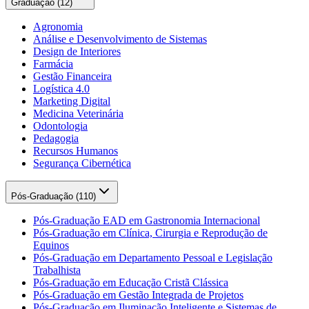
Graduação (
12
)
Agronomia
Análise e Desenvolvimento de Sistemas
Design de Interiores
Farmácia
Gestão Financeira
Logística 4.0
Marketing Digital
Medicina Veterinária
Odontologia
Pedagogia
Recursos Humanos
Segurança Cibernética
Pós-Graduação (
110
)
Pós-Graduação EAD em Gastronomia Internacional
Pós-Graduação em Clínica, Cirurgia e Reprodução de
Equinos
Pós-Graduação em Departamento Pessoal e Legislação
Trabalhista
Pós-Graduação em Educação Cristã Clássica
Pós-Graduação em Gestão Integrada de Projetos
Pós-Graduação em Iluminação Inteligente e Sistemas de