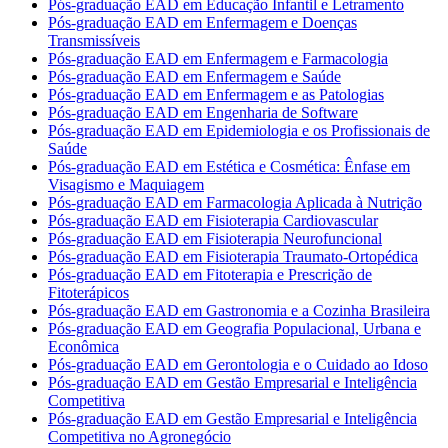
Pós-graduação EAD em Educação Infantil e Letramento
Pós-graduação EAD em Enfermagem e Doenças
Transmissíveis
Pós-graduação EAD em Enfermagem e Farmacologia
Pós-graduação EAD em Enfermagem e Saúde
Pós-graduação EAD em Enfermagem e as Patologias
Pós-graduação EAD em Engenharia de Software
Pós-graduação EAD em Epidemiologia e os Profissionais de
Saúde
Pós-graduação EAD em Estética e Cosmética: Ênfase em
Visagismo e Maquiagem
Pós-graduação EAD em Farmacologia Aplicada à Nutrição
Pós-graduação EAD em Fisioterapia Cardiovascular
Pós-graduação EAD em Fisioterapia Neurofuncional
Pós-graduação EAD em Fisioterapia Traumato-Ortopédica
Pós-graduação EAD em Fitoterapia e Prescrição de
Fitoterápicos
Pós-graduação EAD em Gastronomia e a Cozinha Brasileira
Pós-graduação EAD em Geografia Populacional, Urbana e
Econômica
Pós-graduação EAD em Gerontologia e o Cuidado ao Idoso
Pós-graduação EAD em Gestão Empresarial e Inteligência
Competitiva
Pós-graduação EAD em Gestão Empresarial e Inteligência
Competitiva no Agronegócio