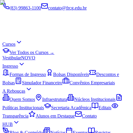
(83) 99863-1100
contato@frcg.edu.br
Cursos
Ver Todos os Cursos →
Vestibular
NOVO
Ingresso
Formas de Ingresso
Bolsas Disponíveis
Descontos e
Bolsas
Simulador Financeiro
Convênios Empresariais
A Rebouças
Quem Somos
Infraestrutura
Núcleos Institucionais
Políticas Institucionais
Secretaria Acadêmica
Editais
Transparência
Alunos em Destaque
Contato
HUB
Blog & Conteúdo
Notícias
Eventos
Revistas