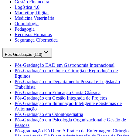
Gestão Financeira
Logística 4.0
Marketing Digital
Medicina Veterinária
Odontologia
Pedagogia
Recursos Humanos
Segurança Cibernética
Pós-Graduação (
110
)
Pós-Graduação EAD em Gastronomia Internacional
Pós-Graduação em Clínica, Cirurgia e Reprodução de
Equinos
Pós-Graduação em Departamento Pessoal e Legislação
Trabalhista
Pós-Graduação em Educação Cristã Clássica
Pós-Graduação em Gestão Integrada de Projetos
Pós-Graduação em Iluminação Inteligente e Sistemas de
Automação
Pós-Graduação em Odontopediatria
Pós-Graduação em Psicologia Organizacional e Gestão de
Pessoas
Pós-graduação EAD em A Prática da Enfermagem Cirúrgica