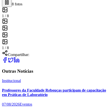
8
fotos
1 /
8
1 /
8
Compartilhar:
Outras Notícias
Institucional
Professores da Faculdade Rebouças participam de capacitação
em Práticas de Laboratório
07/08/2026
Eventos