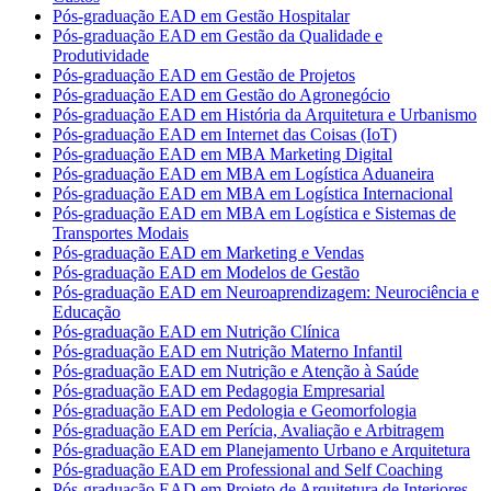
Pós-graduação EAD em Gestão Hospitalar
Pós-graduação EAD em Gestão da Qualidade e
Produtividade
Pós-graduação EAD em Gestão de Projetos
Pós-graduação EAD em Gestão do Agronegócio
Pós-graduação EAD em História da Arquitetura e Urbanismo
Pós-graduação EAD em Internet das Coisas (IoT)
Pós-graduação EAD em MBA Marketing Digital
Pós-graduação EAD em MBA em Logística Aduaneira
Pós-graduação EAD em MBA em Logística Internacional
Pós-graduação EAD em MBA em Logística e Sistemas de
Transportes Modais
Pós-graduação EAD em Marketing e Vendas
Pós-graduação EAD em Modelos de Gestão
Pós-graduação EAD em Neuroaprendizagem: Neurociência e
Educação
Pós-graduação EAD em Nutrição Clínica
Pós-graduação EAD em Nutrição Materno Infantil
Pós-graduação EAD em Nutrição e Atenção à Saúde
Pós-graduação EAD em Pedagogia Empresarial
Pós-graduação EAD em Pedologia e Geomorfologia
Pós-graduação EAD em Perícia, Avaliação e Arbitragem
Pós-graduação EAD em Planejamento Urbano e Arquitetura
Pós-graduação EAD em Professional and Self Coaching
Pós-graduação EAD em Projeto de Arquitetura de Interiores