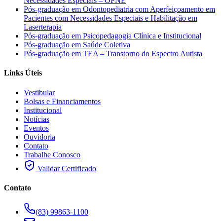
Necessidades Especiais – OPNE
Pós-graduação em Odontopediatria com Aperfeiçoamento em
Pacientes com Necessidades Especiais e Habilitação em
Laserterapia
Pós-graduação em Psicopedagogia Clínica e Institucional
Pós-graduação em Saúde Coletiva
Pós-graduação em TEA – Transtorno do Espectro Autista
Links Úteis
Vestibular
Bolsas e Financiamentos
Institucional
Notícias
Eventos
Ouvidoria
Contato
Trabalhe Conosco
Validar Certificado
Contato
(83) 99863-1100