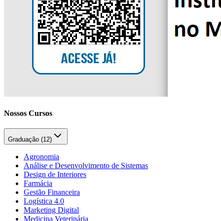
Nossos Cursos
Graduação (
12
)
Agronomia
Análise e Desenvolvimento de Sistemas
Design de Interiores
Farmácia
Gestão Financeira
Logística 4.0
Marketing Digital
Medicina Veterinária