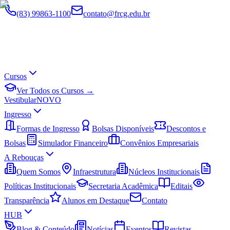
(83) 99863-1100
contato@frcg.edu.br
Cursos
Ver Todos os Cursos →
Vestibular
NOVO
Ingresso
Formas de Ingresso
Bolsas Disponíveis
Descontos e
Bolsas
Simulador Financeiro
Convênios Empresariais
A Rebouças
Quem Somos
Infraestrutura
Núcleos Institucionais
Políticas Institucionais
Secretaria Acadêmica
Editais
Transparência
Alunos em Destaque
Contato
HUB
Blog & Conteúdo
Notícias
Eventos
Revistas