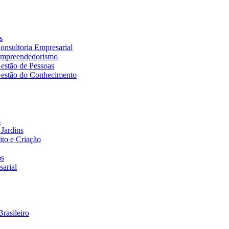
s
nsultoria Empresarial
Empreendedorismo
estão de Pessoas
estão do Conhecimento
s
Jardins
to e Criação
os
arial
rasileiro