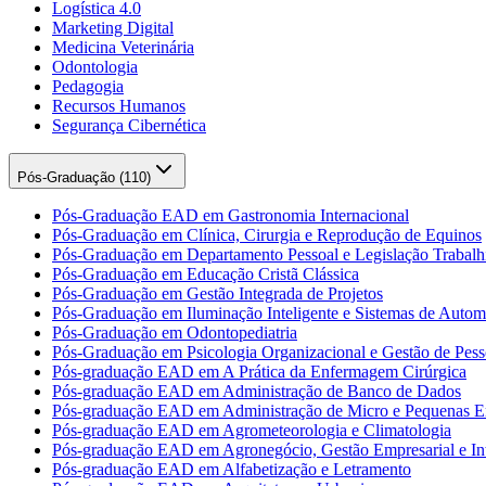
Logística 4.0
Marketing Digital
Medicina Veterinária
Odontologia
Pedagogia
Recursos Humanos
Segurança Cibernética
Pós-Graduação (
110
)
Pós-Graduação EAD em Gastronomia Internacional
Pós-Graduação em Clínica, Cirurgia e Reprodução de Equinos
Pós-Graduação em Departamento Pessoal e Legislação Trabalhi
Pós-Graduação em Educação Cristã Clássica
Pós-Graduação em Gestão Integrada de Projetos
Pós-Graduação em Iluminação Inteligente e Sistemas de Auto
Pós-Graduação em Odontopediatria
Pós-Graduação em Psicologia Organizacional e Gestão de Pess
Pós-graduação EAD em A Prática da Enfermagem Cirúrgica
Pós-graduação EAD em Administração de Banco de Dados
Pós-graduação EAD em Administração de Micro e Pequenas E
Pós-graduação EAD em Agrometeorologia e Climatologia
Pós-graduação EAD em Agronegócio, Gestão Empresarial e Int
Pós-graduação EAD em Alfabetização e Letramento