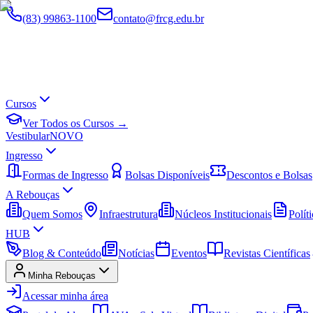
(83) 99863-1100
contato@frcg.edu.br
Cursos
Ver Todos os Cursos →
Vestibular
NOVO
Ingresso
Formas de Ingresso
Bolsas Disponíveis
Descontos e Bolsas
A Rebouças
Quem Somos
Infraestrutura
Núcleos Institucionais
Políti
HUB
Blog & Conteúdo
Notícias
Eventos
Revistas Científicas
Minha Rebouças
Acessar minha área