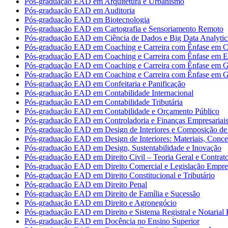
Pós-graduação EAD em Arquitetura e Urbanismo
Pós-graduação EAD em Auditoria
Pós-graduação EAD em Biotecnologia
Pós-graduação EAD em Cartografia e Sensoriamento Remoto
Pós-graduação EAD em Ciência de Dados e Big Data Analytic
Pós-graduação EAD em Coaching e Carreira com Ênfase em Co
Pós-graduação EAD em Coaching e Carreira com Ênfase em 
Pós-graduação EAD em Coaching e Carreira com Ênfase em G
Pós-graduação EAD em Coaching e Carreira com Ênfase em G
Pós-graduação EAD em Confeitaria e Panificação
Pós-graduação EAD em Contabilidade Internacional
Pós-graduação EAD em Contabilidade Tributária
Pós-graduação EAD em Contabilidade e Orçamento Público
Pós-graduação EAD em Controladoria e Finanças Empresariai
Pós-graduação EAD em Design de Interiores e Composição de 
Pós-graduação EAD em Design de Interiores: Materiais, Concei
Pós-graduação EAD em Design, Sustentabilidade e Inovação
Pós-graduação EAD em Direito Civil – Teoria Geral e Contrat
Pós-graduação EAD em Direito Comercial e Legislação Empres
Pós-graduação EAD em Direito Constitucional e Tributário
Pós-graduação EAD em Direito Penal
Pós-graduação EAD em Direito de Família e Sucessão
Pós-graduação EAD em Direito e Agronegócio
Pós-graduação EAD em Direito e Sistema Registral e Notarial B
Pós-graduação EAD em Docência no Ensino Superior