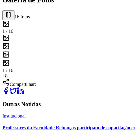
16
fotos
1 /
16
1 /
16
+
8
Compartilhar:
Outras Notícias
Institucional
Professores da Faculdade Rebouças participam de capacitação e