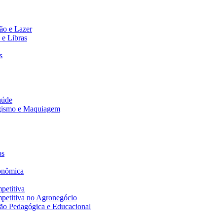
ão e Lazer
 e Libras
s
aúde
agismo e Maquiagem
os
onômica
petitiva
petitiva no Agronegócio
ão Pedagógica e Educacional