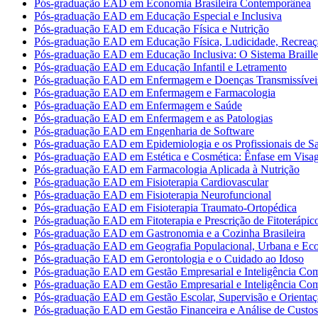
Pós-graduação EAD em Economia Brasileira Contemporânea
Pós-graduação EAD em Educação Especial e Inclusiva
Pós-graduação EAD em Educação Física e Nutrição
Pós-graduação EAD em Educação Física, Ludicidade, Recreaç
Pós-graduação EAD em Educação Inclusiva: O Sistema Braille
Pós-graduação EAD em Educação Infantil e Letramento
Pós-graduação EAD em Enfermagem e Doenças Transmissívei
Pós-graduação EAD em Enfermagem e Farmacologia
Pós-graduação EAD em Enfermagem e Saúde
Pós-graduação EAD em Enfermagem e as Patologias
Pós-graduação EAD em Engenharia de Software
Pós-graduação EAD em Epidemiologia e os Profissionais de S
Pós-graduação EAD em Estética e Cosmética: Ênfase em Vis
Pós-graduação EAD em Farmacologia Aplicada à Nutrição
Pós-graduação EAD em Fisioterapia Cardiovascular
Pós-graduação EAD em Fisioterapia Neurofuncional
Pós-graduação EAD em Fisioterapia Traumato-Ortopédica
Pós-graduação EAD em Fitoterapia e Prescrição de Fitoterápic
Pós-graduação EAD em Gastronomia e a Cozinha Brasileira
Pós-graduação EAD em Geografia Populacional, Urbana e Ec
Pós-graduação EAD em Gerontologia e o Cuidado ao Idoso
Pós-graduação EAD em Gestão Empresarial e Inteligência Com
Pós-graduação EAD em Gestão Empresarial e Inteligência Com
Pós-graduação EAD em Gestão Escolar, Supervisão e Orientaç
Pós-graduação EAD em Gestão Financeira e Análise de Custos