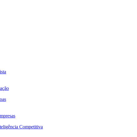
sta
mação
oas
mpresas
eligência Competitiva