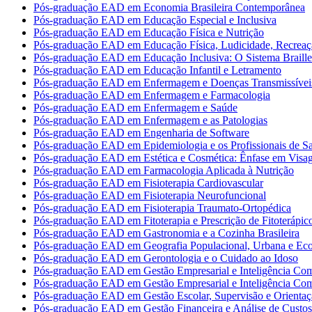
Pós-graduação EAD em Economia Brasileira Contemporânea
Pós-graduação EAD em Educação Especial e Inclusiva
Pós-graduação EAD em Educação Física e Nutrição
Pós-graduação EAD em Educação Física, Ludicidade, Recreaç
Pós-graduação EAD em Educação Inclusiva: O Sistema Braille
Pós-graduação EAD em Educação Infantil e Letramento
Pós-graduação EAD em Enfermagem e Doenças Transmissívei
Pós-graduação EAD em Enfermagem e Farmacologia
Pós-graduação EAD em Enfermagem e Saúde
Pós-graduação EAD em Enfermagem e as Patologias
Pós-graduação EAD em Engenharia de Software
Pós-graduação EAD em Epidemiologia e os Profissionais de S
Pós-graduação EAD em Estética e Cosmética: Ênfase em Vis
Pós-graduação EAD em Farmacologia Aplicada à Nutrição
Pós-graduação EAD em Fisioterapia Cardiovascular
Pós-graduação EAD em Fisioterapia Neurofuncional
Pós-graduação EAD em Fisioterapia Traumato-Ortopédica
Pós-graduação EAD em Fitoterapia e Prescrição de Fitoterápic
Pós-graduação EAD em Gastronomia e a Cozinha Brasileira
Pós-graduação EAD em Geografia Populacional, Urbana e Ec
Pós-graduação EAD em Gerontologia e o Cuidado ao Idoso
Pós-graduação EAD em Gestão Empresarial e Inteligência Com
Pós-graduação EAD em Gestão Empresarial e Inteligência Com
Pós-graduação EAD em Gestão Escolar, Supervisão e Orientaç
Pós-graduação EAD em Gestão Financeira e Análise de Custos