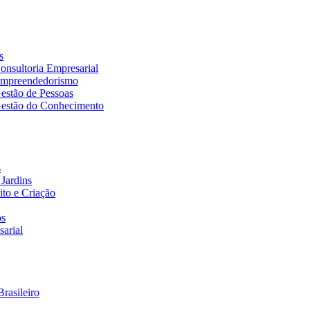
s
nsultoria Empresarial
Empreendedorismo
estão de Pessoas
estão do Conhecimento
s
Jardins
to e Criação
os
arial
rasileiro