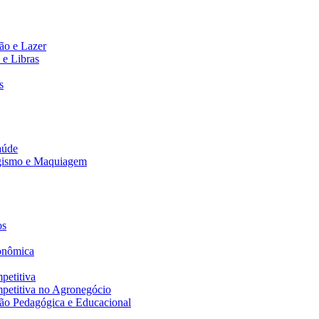
ão e Lazer
 e Libras
s
aúde
agismo e Maquiagem
os
onômica
petitiva
petitiva no Agronegócio
ão Pedagógica e Educacional