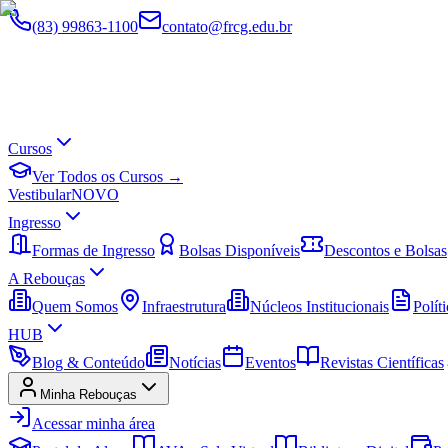
(83) 99863-1100
contato@frcg.edu.br
Cursos
Ver Todos os Cursos →
Vestibular
NOVO
Ingresso
Formas de Ingresso
Bolsas Disponíveis
Descontos e Bolsas
A Rebouças
Quem Somos
Infraestrutura
Núcleos Institucionais
Políti
HUB
Blog & Conteúdo
Notícias
Eventos
Revistas Científicas
Minha Rebouças
Acessar minha área