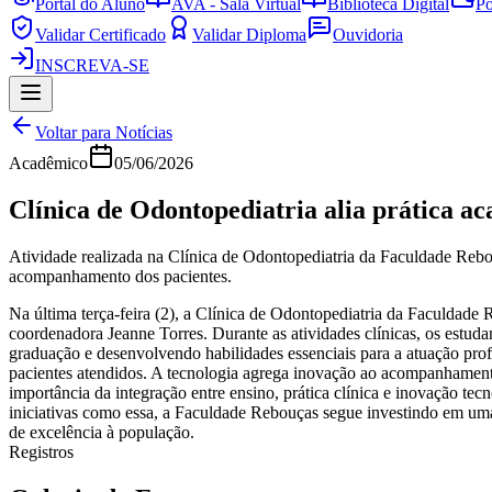
Portal do Aluno
AVA - Sala Virtual
Biblioteca Digital
Po
Validar Certificado
Validar Diploma
Ouvidoria
INSCREVA-SE
Voltar para Notícias
Acadêmico
05/06/2026
Clínica de Odontopediatria alia prática a
Atividade realizada na Clínica de Odontopediatria da Faculdade Reb
acompanhamento dos pacientes.
Na última terça-feira (2), a Clínica de Odontopediatria da Faculda
coordenadora Jeanne Torres. Durante as atividades clínicas, os estud
graduação e desenvolvendo habilidades essenciais para a atuação prof
pacientes atendidos. A tecnologia agrega inovação ao acompanhamento 
importância da integração entre ensino, prática clínica e inovação t
iniciativas como essa, a Faculdade Rebouças segue investindo em uma
de excelência à população.
Registros