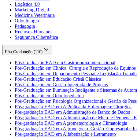
Logística 4.0
Marketing Digital
Medicina Veterinária
Odontologia
Pedagogia
Recursos Humanos
Segurança Cibernética
Pós-Graduação (
110
)
Pós-Graduação EAD em Gastronomia Internacional
Pós-Graduação em Clínica, Cirurgia e Reprodução de Equinos
Pós-Graduação em Departamento Pessoal e Legislação Trabalhi
Pós-Graduação em Educação Cristã Clássica
Pós-Graduação em Gestão Integrada de Projetos
Pós-Graduação em Iluminação Inteligente e Sistemas de Auto
Pós-Graduação em Odontopediatria
Pós-Graduação em Psicologia Organizacional e Gestão de Pess
Pós-graduação EAD em A Prática da Enfermagem Cirúrgica
Pós-graduação EAD em Administração de Banco de Dados
Pós-graduação EAD em Administração de Micro e Pequenas E
Pós-graduação EAD em Agrometeorologia e Climatologia
Pós-graduação EAD em Agronegócio, Gestão Empresarial e Int
Pós-graduação EAD em Alfabetização e Letramento