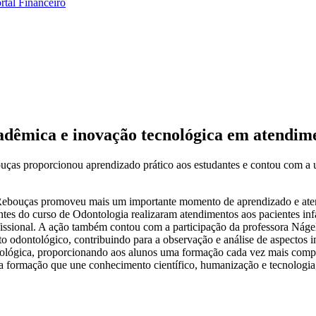
rtal Financeiro
cadêmica e inovação tecnológica em atendime
ouças proporcionou aprendizado prático aos estudantes e contou com a 
de Rebouças promoveu mais um importante momento de aprendizado e ate
antes do curso de Odontologia realizaram atendimentos aos pacientes in
issional. A ação também contou com a participação da professora Nágel
odontológico, contribuindo para a observação e análise de aspectos im
ecnológica, proporcionando aos alunos uma formação cada vez mais compl
 formação que une conhecimento científico, humanização e tecnologia,