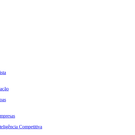
sta
mação
oas
mpresas
eligência Competitiva