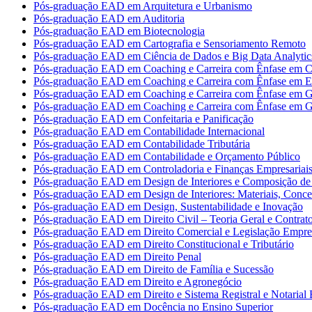
Pós-graduação EAD em Arquitetura e Urbanismo
Pós-graduação EAD em Auditoria
Pós-graduação EAD em Biotecnologia
Pós-graduação EAD em Cartografia e Sensoriamento Remoto
Pós-graduação EAD em Ciência de Dados e Big Data Analytic
Pós-graduação EAD em Coaching e Carreira com Ênfase em Co
Pós-graduação EAD em Coaching e Carreira com Ênfase em 
Pós-graduação EAD em Coaching e Carreira com Ênfase em G
Pós-graduação EAD em Coaching e Carreira com Ênfase em G
Pós-graduação EAD em Confeitaria e Panificação
Pós-graduação EAD em Contabilidade Internacional
Pós-graduação EAD em Contabilidade Tributária
Pós-graduação EAD em Contabilidade e Orçamento Público
Pós-graduação EAD em Controladoria e Finanças Empresariai
Pós-graduação EAD em Design de Interiores e Composição de 
Pós-graduação EAD em Design de Interiores: Materiais, Concei
Pós-graduação EAD em Design, Sustentabilidade e Inovação
Pós-graduação EAD em Direito Civil – Teoria Geral e Contrat
Pós-graduação EAD em Direito Comercial e Legislação Empres
Pós-graduação EAD em Direito Constitucional e Tributário
Pós-graduação EAD em Direito Penal
Pós-graduação EAD em Direito de Família e Sucessão
Pós-graduação EAD em Direito e Agronegócio
Pós-graduação EAD em Direito e Sistema Registral e Notarial B
Pós-graduação EAD em Docência no Ensino Superior