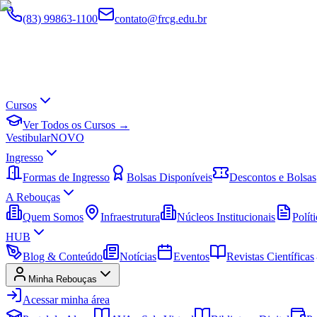
(83) 99863-1100
contato@frcg.edu.br
Cursos
Ver Todos os Cursos →
Vestibular
NOVO
Ingresso
Formas de Ingresso
Bolsas Disponíveis
Descontos e Bolsas
A Rebouças
Quem Somos
Infraestrutura
Núcleos Institucionais
Políti
HUB
Blog & Conteúdo
Notícias
Eventos
Revistas Científicas
Minha Rebouças
Acessar minha área