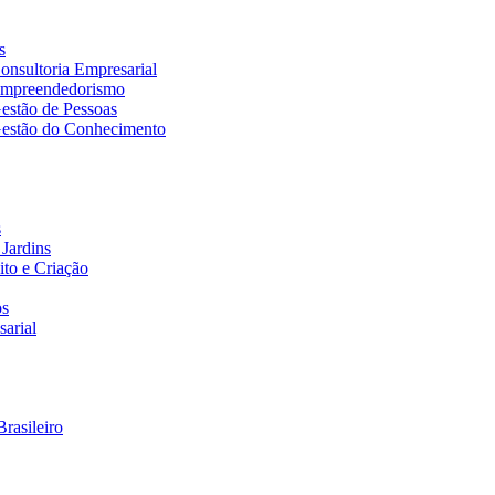
s
nsultoria Empresarial
Empreendedorismo
estão de Pessoas
estão do Conhecimento
s
Jardins
to e Criação
os
arial
rasileiro