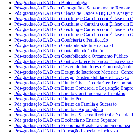
Pós-graduação EAD em Biotecnologia
Pós-graduação EAD em Cartografia e Sensoriamento Remoto
Pós-graduação EAD em Ciência de Dados e Big Data Analytic
Pós-graduação EAD em Coaching e Carreira com Ênfase em Co
Pós-graduação EAD em Coaching e Carreira com Ênfase em 
Pós-graduação EAD em Coaching e Carreira com Ênfase em G
Pós-graduação EAD em Coaching e Carreira com Ênfase em G
Pós-graduação EAD em Confeitaria e Panificação
Pós-graduação EAD em Contabilidade Internacional
Pós-graduação EAD em Contabilidade Tributária
Pós-graduação EAD em Contabilidade e Orçamento Público
Pós-graduação EAD em Controladoria e Finanças Empresariai
Pós-graduação EAD em Design de Interiores e Composição de 
Pós-graduação EAD em Design de Interiores: Materiais, Concei
Pós-graduação EAD em Design, Sustentabilidade e Inovação
Pós-graduação EAD em Direito Civil – Teoria Geral e Contrat
Pós-graduação EAD em Direito Comercial e Legislação Empres
Pós-graduação EAD em Direito Constitucional e Tributário
Pós-graduação EAD em Direito Penal
Pós-graduação EAD em Direito de Família e Sucessão
Pós-graduação EAD em Direito e Agronegócio
Pós-graduação EAD em Direito e Sistema Registral e Notarial B
Pós-graduação EAD em Docência no Ensino Superior
Pós-graduação EAD em Economia Brasileira Contemporânea
Pós-graduação EAD em Educação Especial e Inclusiva