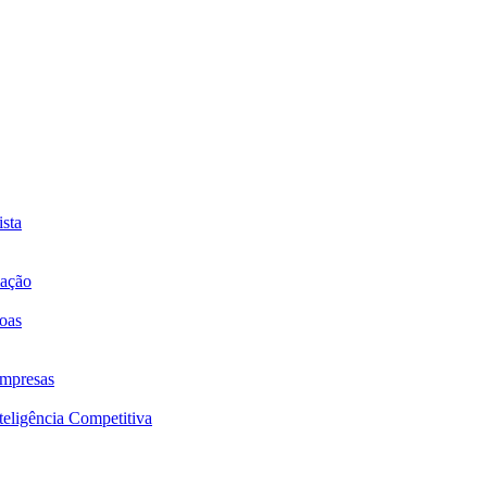
sta
mação
oas
mpresas
eligência Competitiva