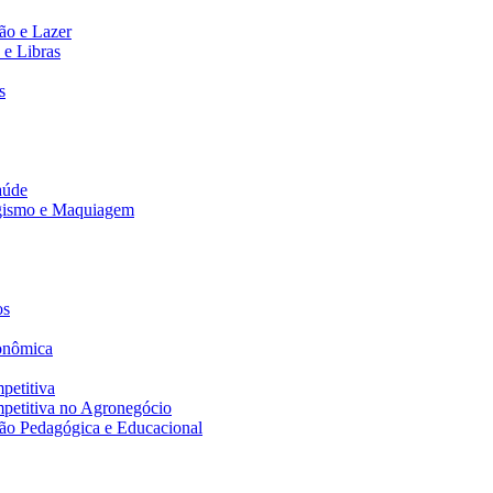
ão e Lazer
 e Libras
s
aúde
agismo e Maquiagem
os
onômica
petitiva
petitiva no Agronegócio
ão Pedagógica e Educacional