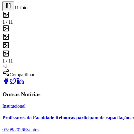
11
fotos
1 /
11
1 /
11
+
3
Compartilhar:
Outras Notícias
Institucional
Professores da Faculdade Rebouças participam de capacitação e
07/08/2026
Eventos