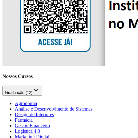
Nossos Cursos
Graduação (
12
)
Agronomia
Análise e Desenvolvimento de Sistemas
Design de Interiores
Farmácia
Gestão Financeira
Logística 4.0
Marketing Digital