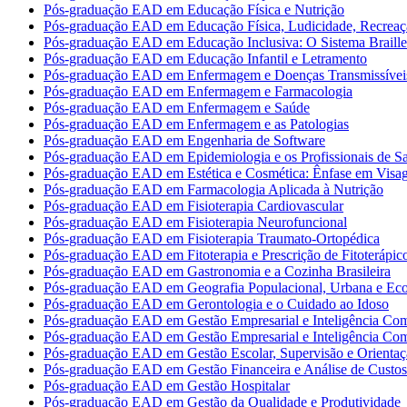
Pós-graduação EAD em Educação Física e Nutrição
Pós-graduação EAD em Educação Física, Ludicidade, Recreaç
Pós-graduação EAD em Educação Inclusiva: O Sistema Braille
Pós-graduação EAD em Educação Infantil e Letramento
Pós-graduação EAD em Enfermagem e Doenças Transmissívei
Pós-graduação EAD em Enfermagem e Farmacologia
Pós-graduação EAD em Enfermagem e Saúde
Pós-graduação EAD em Enfermagem e as Patologias
Pós-graduação EAD em Engenharia de Software
Pós-graduação EAD em Epidemiologia e os Profissionais de S
Pós-graduação EAD em Estética e Cosmética: Ênfase em Vis
Pós-graduação EAD em Farmacologia Aplicada à Nutrição
Pós-graduação EAD em Fisioterapia Cardiovascular
Pós-graduação EAD em Fisioterapia Neurofuncional
Pós-graduação EAD em Fisioterapia Traumato-Ortopédica
Pós-graduação EAD em Fitoterapia e Prescrição de Fitoterápic
Pós-graduação EAD em Gastronomia e a Cozinha Brasileira
Pós-graduação EAD em Geografia Populacional, Urbana e Ec
Pós-graduação EAD em Gerontologia e o Cuidado ao Idoso
Pós-graduação EAD em Gestão Empresarial e Inteligência Com
Pós-graduação EAD em Gestão Empresarial e Inteligência Com
Pós-graduação EAD em Gestão Escolar, Supervisão e Orientaç
Pós-graduação EAD em Gestão Financeira e Análise de Custos
Pós-graduação EAD em Gestão Hospitalar
Pós-graduação EAD em Gestão da Qualidade e Produtividade