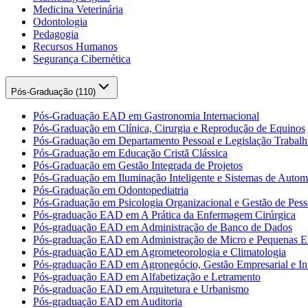
Medicina Veterinária
Odontologia
Pedagogia
Recursos Humanos
Segurança Cibernética
Pós-Graduação (
110
)
Pós-Graduação EAD em Gastronomia Internacional
Pós-Graduação em Clínica, Cirurgia e Reprodução de Equinos
Pós-Graduação em Departamento Pessoal e Legislação Trabalhi
Pós-Graduação em Educação Cristã Clássica
Pós-Graduação em Gestão Integrada de Projetos
Pós-Graduação em Iluminação Inteligente e Sistemas de Auto
Pós-Graduação em Odontopediatria
Pós-Graduação em Psicologia Organizacional e Gestão de Pess
Pós-graduação EAD em A Prática da Enfermagem Cirúrgica
Pós-graduação EAD em Administração de Banco de Dados
Pós-graduação EAD em Administração de Micro e Pequenas E
Pós-graduação EAD em Agrometeorologia e Climatologia
Pós-graduação EAD em Agronegócio, Gestão Empresarial e Int
Pós-graduação EAD em Alfabetização e Letramento
Pós-graduação EAD em Arquitetura e Urbanismo
Pós-graduação EAD em Auditoria