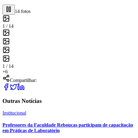
14
fotos
1 /
14
1 /
14
+
6
Compartilhar:
Outras Notícias
Institucional
Professores da Faculdade Rebouças participam de capacitação
em Práticas de Laboratório