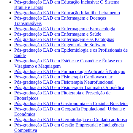
Pós-graduação EAD em Educação Inclusiva: O Sistema
Braille e Libras
Pós-graduação EAD em Educação Infantil e Letramento
Pós-graduação EAD em Enfermagem e Doenças
Transmissíveis
Pós-graduação EAD em Enfermagem e Farmacologia
Pós-graduação EAD em Enfermagem e Saúde
Pós-graduação EAD em Enfermagem e as Patologias
Pós-graduação EAD em Engenharia de Software
Pós-graduação EAD em Epidemiologia e os Profissionais de
Saúde
Pós-graduação EAD em Estética e Cosmética: Ênfase em
Visagismo e Maquiagem
Pós-graduação EAD em Farmacologia Aplicada à Nutrição
Pós-graduação EAD em Fisioterapia Cardiovascular
Pós-graduação EAD em Fisioterapia Neurofuncional
Pós-graduação EAD em Fisioterapia Traumato-Ortopédica
Pós-graduação EAD em Fitoterapia e Prescrição de
Fitoterápicos
Pós-graduação EAD em Gastronomia e a Cozinha Brasileira
Pós-graduação EAD em Geografia Populacional, Urbana e
Econômica
Pós-graduação EAD em Gerontologia e o Cuidado ao Idoso
Pós-graduação EAD em Gestão Empresarial e Inteligência
Competitiva