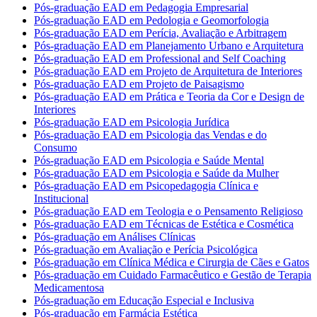
Pós-graduação EAD em Pedagogia Empresarial
Pós-graduação EAD em Pedologia e Geomorfologia
Pós-graduação EAD em Perícia, Avaliação e Arbitragem
Pós-graduação EAD em Planejamento Urbano e Arquitetura
Pós-graduação EAD em Professional and Self Coaching
Pós-graduação EAD em Projeto de Arquitetura de Interiores
Pós-graduação EAD em Projeto de Paisagismo
Pós-graduação EAD em Prática e Teoria da Cor e Design de
Interiores
Pós-graduação EAD em Psicologia Jurídica
Pós-graduação EAD em Psicologia das Vendas e do
Consumo
Pós-graduação EAD em Psicologia e Saúde Mental
Pós-graduação EAD em Psicologia e Saúde da Mulher
Pós-graduação EAD em Psicopedagogia Clínica e
Institucional
Pós-graduação EAD em Teologia e o Pensamento Religioso
Pós-graduação EAD em Técnicas de Estética e Cosmética
Pós-graduação em Análises Clínicas
Pós-graduação em Avaliação e Perícia Psicológica
Pós-graduação em Clínica Médica e Cirurgia de Cães e Gatos
Pós-graduação em Cuidado Farmacêutico e Gestão de Terapia
Medicamentosa
Pós-graduação em Educação Especial e Inclusiva
Pós-graduação em Farmácia Estética