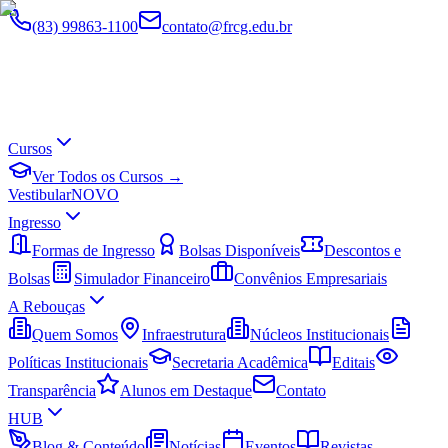
(83) 99863-1100
contato@frcg.edu.br
Cursos
Ver Todos os Cursos →
Vestibular
NOVO
Ingresso
Formas de Ingresso
Bolsas Disponíveis
Descontos e
Bolsas
Simulador Financeiro
Convênios Empresariais
A Rebouças
Quem Somos
Infraestrutura
Núcleos Institucionais
Políticas Institucionais
Secretaria Acadêmica
Editais
Transparência
Alunos em Destaque
Contato
HUB
Blog & Conteúdo
Notícias
Eventos
Revistas