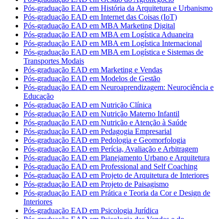
Pós-graduação EAD em História da Arquitetura e Urbanismo
Pós-graduação EAD em Internet das Coisas (IoT)
Pós-graduação EAD em MBA Marketing Digital
Pós-graduação EAD em MBA em Logística Aduaneira
Pós-graduação EAD em MBA em Logística Internacional
Pós-graduação EAD em MBA em Logística e Sistemas de
Transportes Modais
Pós-graduação EAD em Marketing e Vendas
Pós-graduação EAD em Modelos de Gestão
Pós-graduação EAD em Neuroaprendizagem: Neurociência e
Educação
Pós-graduação EAD em Nutrição Clínica
Pós-graduação EAD em Nutrição Materno Infantil
Pós-graduação EAD em Nutrição e Atenção à Saúde
Pós-graduação EAD em Pedagogia Empresarial
Pós-graduação EAD em Pedologia e Geomorfologia
Pós-graduação EAD em Perícia, Avaliação e Arbitragem
Pós-graduação EAD em Planejamento Urbano e Arquitetura
Pós-graduação EAD em Professional and Self Coaching
Pós-graduação EAD em Projeto de Arquitetura de Interiores
Pós-graduação EAD em Projeto de Paisagismo
Pós-graduação EAD em Prática e Teoria da Cor e Design de
Interiores
Pós-graduação EAD em Psicologia Jurídica