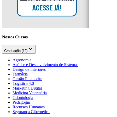
Nossos Cursos
Graduação (
12
)
Agronomia
Análise e Desenvolvimento de Sistemas
Design de Interiores
Farmácia
Gestão Financeira
Logística 4.0
Marketing Digital
Medicina Veterinária
Odontologia
Pedagogia
Recursos Humanos
Segurança Cibernética