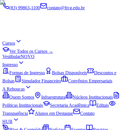
(83) 99863-1100
contato@frcg.edu.br
Cursos
Ver Todos os Cursos →
Vestibular
NOVO
Ingresso
Formas de Ingresso
Bolsas Disponíveis
Descontos e
Bolsas
Simulador Financeiro
Convênios Empresariais
A Rebouças
Quem Somos
Infraestrutura
Núcleos Institucionais
Políticas Institucionais
Secretaria Acadêmica
Editais
Transparência
Alunos em Destaque
Contato
HUB
Blog & Conteúdo
Notícias
Eventos
Revistas