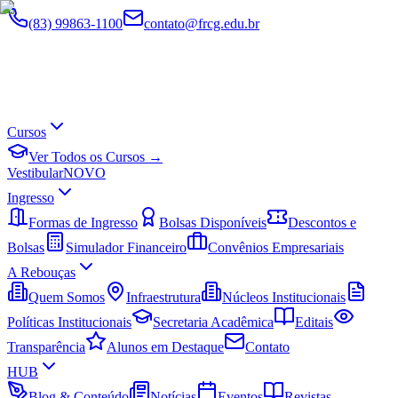
(83) 99863-1100
contato@frcg.edu.br
Cursos
Ver Todos os Cursos →
Vestibular
NOVO
Ingresso
Formas de Ingresso
Bolsas Disponíveis
Descontos e
Bolsas
Simulador Financeiro
Convênios Empresariais
A Rebouças
Quem Somos
Infraestrutura
Núcleos Institucionais
Políticas Institucionais
Secretaria Acadêmica
Editais
Transparência
Alunos em Destaque
Contato
HUB
Blog & Conteúdo
Notícias
Eventos
Revistas