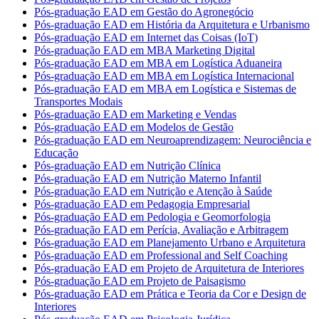
Pós-graduação EAD em Gestão do Agronegócio
Pós-graduação EAD em História da Arquitetura e Urbanismo
Pós-graduação EAD em Internet das Coisas (IoT)
Pós-graduação EAD em MBA Marketing Digital
Pós-graduação EAD em MBA em Logística Aduaneira
Pós-graduação EAD em MBA em Logística Internacional
Pós-graduação EAD em MBA em Logística e Sistemas de
Transportes Modais
Pós-graduação EAD em Marketing e Vendas
Pós-graduação EAD em Modelos de Gestão
Pós-graduação EAD em Neuroaprendizagem: Neurociência e
Educação
Pós-graduação EAD em Nutrição Clínica
Pós-graduação EAD em Nutrição Materno Infantil
Pós-graduação EAD em Nutrição e Atenção à Saúde
Pós-graduação EAD em Pedagogia Empresarial
Pós-graduação EAD em Pedologia e Geomorfologia
Pós-graduação EAD em Perícia, Avaliação e Arbitragem
Pós-graduação EAD em Planejamento Urbano e Arquitetura
Pós-graduação EAD em Professional and Self Coaching
Pós-graduação EAD em Projeto de Arquitetura de Interiores
Pós-graduação EAD em Projeto de Paisagismo
Pós-graduação EAD em Prática e Teoria da Cor e Design de
Interiores