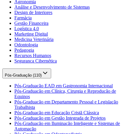
Agronomia
Análise e Desenvolvimento de Sistemas
Design de Interiores
Farmácia
Gestão Financeira
Logística 4.0
Marketing Digital
Medicina Veterinária
Odontologia
Pedagogia
Recursos Humanos
Segurança Cibernética
Pós-Graduação (
110
)
Pós-Graduação EAD em Gastronomia Internacional
Pós-Graduação em Clínica, Cirurgia e Reprodução de
Equinos
Pós-Graduação em Departamento Pessoal e Legislação
Trabalhista
Pós-Graduação em Educação Cristã Clássica
Pós-Graduação em Gestão Integrada de Projetos
Pós-Graduação em Iluminação Inteligente e Sistemas de
Automação