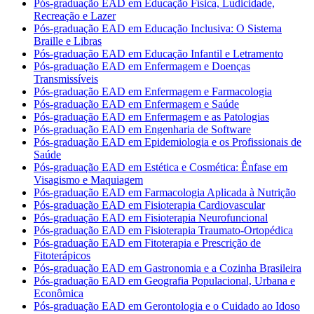
Pós-graduação EAD em Educação Física, Ludicidade,
Recreação e Lazer
Pós-graduação EAD em Educação Inclusiva: O Sistema
Braille e Libras
Pós-graduação EAD em Educação Infantil e Letramento
Pós-graduação EAD em Enfermagem e Doenças
Transmissíveis
Pós-graduação EAD em Enfermagem e Farmacologia
Pós-graduação EAD em Enfermagem e Saúde
Pós-graduação EAD em Enfermagem e as Patologias
Pós-graduação EAD em Engenharia de Software
Pós-graduação EAD em Epidemiologia e os Profissionais de
Saúde
Pós-graduação EAD em Estética e Cosmética: Ênfase em
Visagismo e Maquiagem
Pós-graduação EAD em Farmacologia Aplicada à Nutrição
Pós-graduação EAD em Fisioterapia Cardiovascular
Pós-graduação EAD em Fisioterapia Neurofuncional
Pós-graduação EAD em Fisioterapia Traumato-Ortopédica
Pós-graduação EAD em Fitoterapia e Prescrição de
Fitoterápicos
Pós-graduação EAD em Gastronomia e a Cozinha Brasileira
Pós-graduação EAD em Geografia Populacional, Urbana e
Econômica
Pós-graduação EAD em Gerontologia e o Cuidado ao Idoso