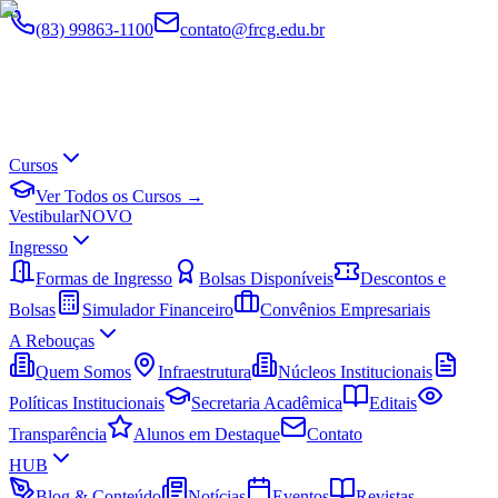
(83) 99863-1100
contato@frcg.edu.br
Cursos
Ver Todos os Cursos →
Vestibular
NOVO
Ingresso
Formas de Ingresso
Bolsas Disponíveis
Descontos e
Bolsas
Simulador Financeiro
Convênios Empresariais
A Rebouças
Quem Somos
Infraestrutura
Núcleos Institucionais
Políticas Institucionais
Secretaria Acadêmica
Editais
Transparência
Alunos em Destaque
Contato
HUB
Blog & Conteúdo
Notícias
Eventos
Revistas