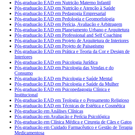
Pós-graduação EAD em Nutrição Materno Infantil
Pós-graduação EAD em Nutrição e Atenção à Saúde
Pós-graduação EAD em Pedagogia Empresarial
Pós-graduação EAD em Pedologia e Geomorfologia
Pós-graduação EAD em Perícia, Avaliação e Arbitragem
Pós-graduação EAD em Planejamento Urbano e Arquitetura
Pós-graduação EAD em Professional and Self Coaching
Pós-graduação EAD em Projeto de Arquitetura de Interiores
Pós-graduação EAD em Projeto de Paisagismo
Pós-graduação EAD em Prática e Teoria da Cor e Design de
Interiores
Pós-graduação EAD em Psicologia Jurídica
Pós-graduação EAD em Psicologia das Vendas e do
Consumo
Pós-graduação EAD em Psicologia e Saúde Mental
Pós-graduação EAD em Psicologia e Saúde da Mulher
Pós-graduação EAD em Psicopedagogia Clínica e
Institucional
Pós-graduação EAD em Teologia e o Pensamento Religioso
Pós-graduação EAD em Técnicas de Estética e Cosmética
Pós-graduação em Análises Clínicas
Pós-graduação em Avaliação e Perícia Psicológica
Pós-graduação em Clínica Médica e Cirurgia de Cães e Gatos
Pós-graduação em Cuidado Farmacêutico e Gestão de Terapia
Medicamentosa