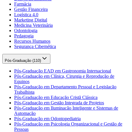
Farmácia
Gestão Financeira
Logística 4.0
Marketing Digital
Medicina Veterinária
Odontologia
Pedagogia
Recursos Humanos
Segurança Cibernética
Pós-Graduação (
110
)
Pós-Graduação EAD em Gastronomia Internacional
Pós-Graduação em Clínica, Cirurgia e Reprodução de
Equinos
Pós-Graduação em Departamento Pessoal e Legislação
Trabalhista
Pós-Graduação em Educação Cristã Clássica
Pós-Graduação em Gestão Integrada de Projetos
Pós-Graduação em Iluminação Inteligente e Sistemas de
Automação
Pós-Graduação em Odontopediatria
Pós-Graduação em Psicologia Organizacional e Gestão de
Pessoas