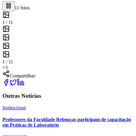
11
fotos
1 /
11
1 /
11
+
3
Compartilhar:
Outras Notícias
Institucional
Professores da Faculdade Rebouças participam de capacitação
em Práticas de Laboratório