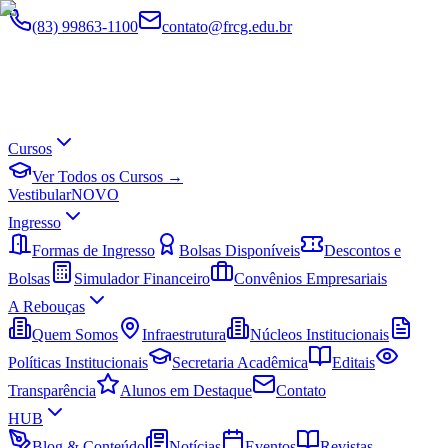
(83) 99863-1100
contato@frcg.edu.br
Cursos
Ver Todos os Cursos →
Vestibular
NOVO
Ingresso
Formas de Ingresso
Bolsas Disponíveis
Descontos e
Bolsas
Simulador Financeiro
Convênios Empresariais
A Rebouças
Quem Somos
Infraestrutura
Núcleos Institucionais
Políticas Institucionais
Secretaria Acadêmica
Editais
Transparência
Alunos em Destaque
Contato
HUB
Blog & Conteúdo
Notícias
Eventos
Revistas