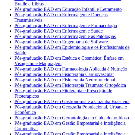
Braille e Libras
Pós-graduação EAD em Educação Infantil e Letramento
Pós-graduação EAD em Enfermagem e Doenças
Transmissíveis
Pós-graduação EAD em Enfermagem e Farmacologia
Pós-graduação EAD em Enfermagem e Saúde
Pós-graduação EAD em Enfermagem e as Patologias
Pós-graduação EAD em Engenharia de Software
Pós-graduação EAD em Epidemiologia e os Profissionais de
Saúde
Pós-graduação EAD em Estética e Cosmética: Ênfase em
Visagismo e Maquiagem
Pós-graduação EAD em Farmacologia Aplicada à Nutrição
Pós-graduação EAD em Fisioterapia Cardiovascular
Pós-graduação EAD em Fisioterapia Neurofuncional
Pós-graduação EAD em Fisioterapia Traumato-Ortopédica
Pós-graduação EAD em Fitoterapia e Prescrição de
Fitoterápicos
Pós-graduação EAD em Gastronomia e a Cozinha Brasileira
Pós-graduação EAD em Geografia Populacional, Urbana e
Econômica
Pós-graduação EAD em Gerontologia e o Cuidado ao Idoso
Pós-graduação EAD em Gestão Empresarial e Inteligência
Competitiva
Pós-graduação EAD em Gestão Empresarial e Inteligência