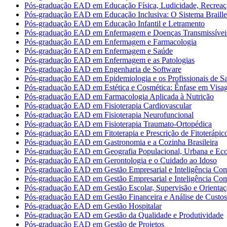
Pós-graduação EAD em Educação Física, Ludicidade, Recreaç
Pós-graduação EAD em Educação Inclusiva: O Sistema Braille
Pós-graduação EAD em Educação Infantil e Letramento
Pós-graduação EAD em Enfermagem e Doenças Transmissívei
Pós-graduação EAD em Enfermagem e Farmacologia
Pós-graduação EAD em Enfermagem e Saúde
Pós-graduação EAD em Enfermagem e as Patologias
Pós-graduação EAD em Engenharia de Software
Pós-graduação EAD em Epidemiologia e os Profissionais de S
Pós-graduação EAD em Estética e Cosmética: Ênfase em Vis
Pós-graduação EAD em Farmacologia Aplicada à Nutrição
Pós-graduação EAD em Fisioterapia Cardiovascular
Pós-graduação EAD em Fisioterapia Neurofuncional
Pós-graduação EAD em Fisioterapia Traumato-Ortopédica
Pós-graduação EAD em Fitoterapia e Prescrição de Fitoterápic
Pós-graduação EAD em Gastronomia e a Cozinha Brasileira
Pós-graduação EAD em Geografia Populacional, Urbana e Ec
Pós-graduação EAD em Gerontologia e o Cuidado ao Idoso
Pós-graduação EAD em Gestão Empresarial e Inteligência Com
Pós-graduação EAD em Gestão Empresarial e Inteligência Com
Pós-graduação EAD em Gestão Escolar, Supervisão e Orientaç
Pós-graduação EAD em Gestão Financeira e Análise de Custos
Pós-graduação EAD em Gestão Hospitalar
Pós-graduação EAD em Gestão da Qualidade e Produtividade
Pós-graduação EAD em Gestão de Projetos