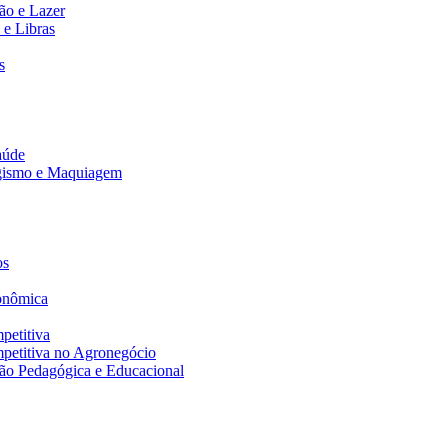
ão e Lazer
 e Libras
s
aúde
agismo e Maquiagem
os
onômica
petitiva
petitiva no Agronegócio
ão Pedagógica e Educacional