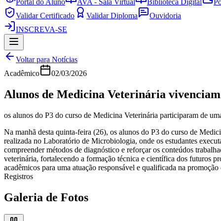
Portal do Aluno
AVA - Sala Virtual
Biblioteca Digital
Po
Validar Certificado
Validar Diploma
Ouvidoria
INSCREVA-SE
Voltar para Notícias
Acadêmico
02/03/2026
Alunos de Medicina Veterinária vivenciam 
os alunos do P3 do curso de Medicina Veterinária participaram de uma 
Na manhã desta quinta-feira (26), os alunos do P3 do curso de Medicin
realizada no Laboratório de Microbiologia, onde os estudantes executa
compreender métodos de diagnóstico e reforçar os conteúdos trabalhad
veterinária, fortalecendo a formação técnica e científica dos futuros p
acadêmicos para uma atuação responsável e qualificada na promoção 
Registros
Galeria de Fotos