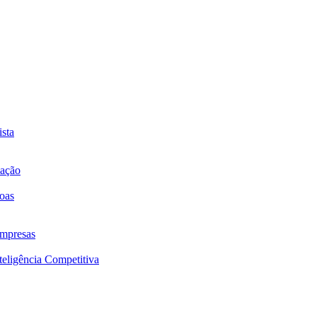
sta
mação
oas
mpresas
eligência Competitiva