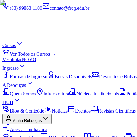
(83) 99863-1100
contato@frcg.edu.br
Cursos
Ver Todos os Cursos →
Vestibular
NOVO
Ingresso
Formas de Ingresso
Bolsas Disponíveis
Descontos e Bolsas
A Rebouças
Quem Somos
Infraestrutura
Núcleos Institucionais
Políti
HUB
Blog & Conteúdo
Notícias
Eventos
Revistas Científicas
Minha Rebouças
Acessar minha área