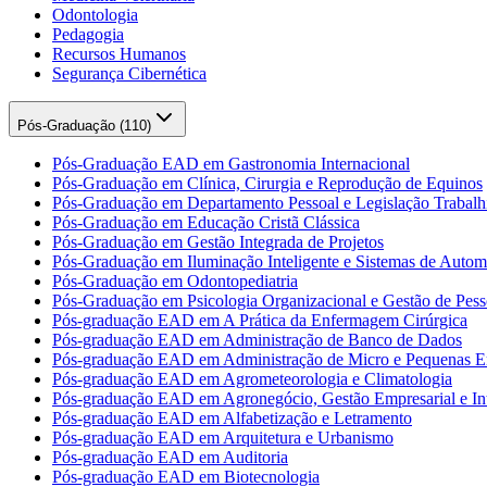
Odontologia
Pedagogia
Recursos Humanos
Segurança Cibernética
Pós-Graduação (
110
)
Pós-Graduação EAD em Gastronomia Internacional
Pós-Graduação em Clínica, Cirurgia e Reprodução de Equinos
Pós-Graduação em Departamento Pessoal e Legislação Trabalhi
Pós-Graduação em Educação Cristã Clássica
Pós-Graduação em Gestão Integrada de Projetos
Pós-Graduação em Iluminação Inteligente e Sistemas de Auto
Pós-Graduação em Odontopediatria
Pós-Graduação em Psicologia Organizacional e Gestão de Pess
Pós-graduação EAD em A Prática da Enfermagem Cirúrgica
Pós-graduação EAD em Administração de Banco de Dados
Pós-graduação EAD em Administração de Micro e Pequenas E
Pós-graduação EAD em Agrometeorologia e Climatologia
Pós-graduação EAD em Agronegócio, Gestão Empresarial e Int
Pós-graduação EAD em Alfabetização e Letramento
Pós-graduação EAD em Arquitetura e Urbanismo
Pós-graduação EAD em Auditoria
Pós-graduação EAD em Biotecnologia