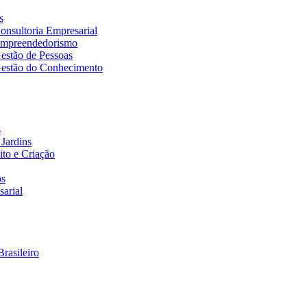
s
nsultoria Empresarial
Empreendedorismo
estão de Pessoas
estão do Conhecimento
s
Jardins
to e Criação
os
arial
rasileiro