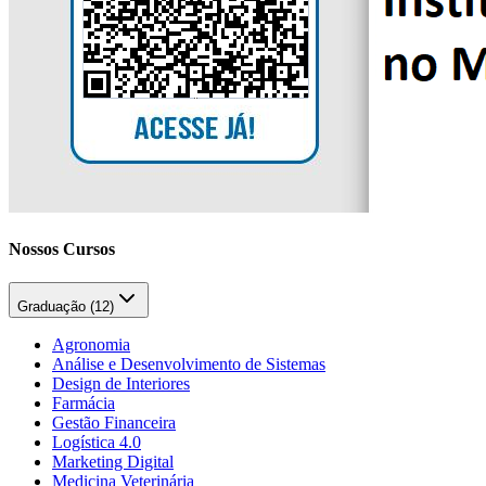
Nossos Cursos
Graduação (
12
)
Agronomia
Análise e Desenvolvimento de Sistemas
Design de Interiores
Farmácia
Gestão Financeira
Logística 4.0
Marketing Digital
Medicina Veterinária