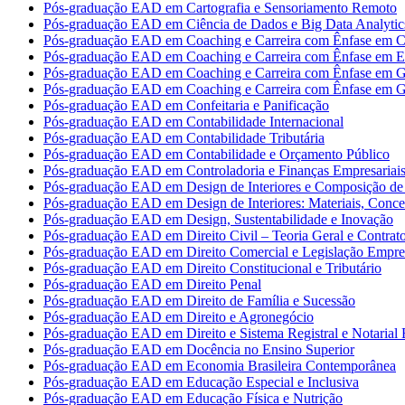
Pós-graduação EAD em Cartografia e Sensoriamento Remoto
Pós-graduação EAD em Ciência de Dados e Big Data Analytic
Pós-graduação EAD em Coaching e Carreira com Ênfase em Co
Pós-graduação EAD em Coaching e Carreira com Ênfase em 
Pós-graduação EAD em Coaching e Carreira com Ênfase em G
Pós-graduação EAD em Coaching e Carreira com Ênfase em G
Pós-graduação EAD em Confeitaria e Panificação
Pós-graduação EAD em Contabilidade Internacional
Pós-graduação EAD em Contabilidade Tributária
Pós-graduação EAD em Contabilidade e Orçamento Público
Pós-graduação EAD em Controladoria e Finanças Empresariai
Pós-graduação EAD em Design de Interiores e Composição de 
Pós-graduação EAD em Design de Interiores: Materiais, Concei
Pós-graduação EAD em Design, Sustentabilidade e Inovação
Pós-graduação EAD em Direito Civil – Teoria Geral e Contrat
Pós-graduação EAD em Direito Comercial e Legislação Empres
Pós-graduação EAD em Direito Constitucional e Tributário
Pós-graduação EAD em Direito Penal
Pós-graduação EAD em Direito de Família e Sucessão
Pós-graduação EAD em Direito e Agronegócio
Pós-graduação EAD em Direito e Sistema Registral e Notarial B
Pós-graduação EAD em Docência no Ensino Superior
Pós-graduação EAD em Economia Brasileira Contemporânea
Pós-graduação EAD em Educação Especial e Inclusiva
Pós-graduação EAD em Educação Física e Nutrição