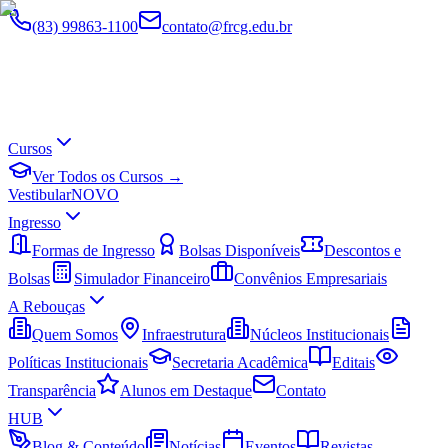
(83) 99863-1100
contato@frcg.edu.br
Cursos
Ver Todos os Cursos →
Vestibular
NOVO
Ingresso
Formas de Ingresso
Bolsas Disponíveis
Descontos e
Bolsas
Simulador Financeiro
Convênios Empresariais
A Rebouças
Quem Somos
Infraestrutura
Núcleos Institucionais
Políticas Institucionais
Secretaria Acadêmica
Editais
Transparência
Alunos em Destaque
Contato
HUB
Blog & Conteúdo
Notícias
Eventos
Revistas