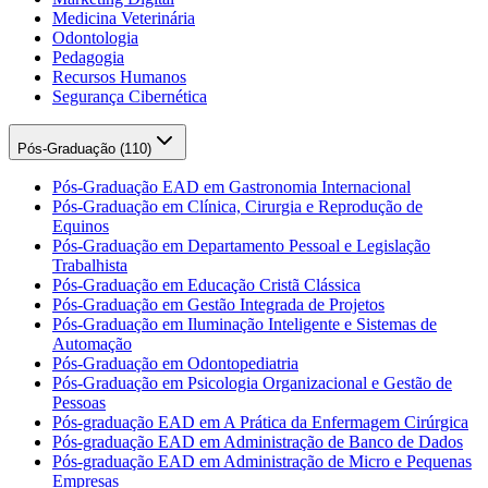
Medicina Veterinária
Odontologia
Pedagogia
Recursos Humanos
Segurança Cibernética
Pós-Graduação (
110
)
Pós-Graduação EAD em Gastronomia Internacional
Pós-Graduação em Clínica, Cirurgia e Reprodução de
Equinos
Pós-Graduação em Departamento Pessoal e Legislação
Trabalhista
Pós-Graduação em Educação Cristã Clássica
Pós-Graduação em Gestão Integrada de Projetos
Pós-Graduação em Iluminação Inteligente e Sistemas de
Automação
Pós-Graduação em Odontopediatria
Pós-Graduação em Psicologia Organizacional e Gestão de
Pessoas
Pós-graduação EAD em A Prática da Enfermagem Cirúrgica
Pós-graduação EAD em Administração de Banco de Dados
Pós-graduação EAD em Administração de Micro e Pequenas
Empresas