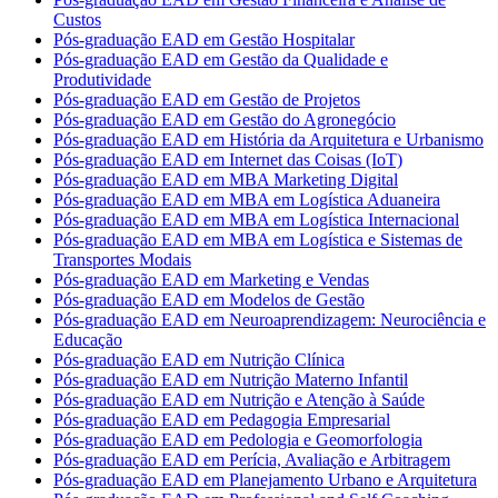
Custos
Pós-graduação EAD em Gestão Hospitalar
Pós-graduação EAD em Gestão da Qualidade e
Produtividade
Pós-graduação EAD em Gestão de Projetos
Pós-graduação EAD em Gestão do Agronegócio
Pós-graduação EAD em História da Arquitetura e Urbanismo
Pós-graduação EAD em Internet das Coisas (IoT)
Pós-graduação EAD em MBA Marketing Digital
Pós-graduação EAD em MBA em Logística Aduaneira
Pós-graduação EAD em MBA em Logística Internacional
Pós-graduação EAD em MBA em Logística e Sistemas de
Transportes Modais
Pós-graduação EAD em Marketing e Vendas
Pós-graduação EAD em Modelos de Gestão
Pós-graduação EAD em Neuroaprendizagem: Neurociência e
Educação
Pós-graduação EAD em Nutrição Clínica
Pós-graduação EAD em Nutrição Materno Infantil
Pós-graduação EAD em Nutrição e Atenção à Saúde
Pós-graduação EAD em Pedagogia Empresarial
Pós-graduação EAD em Pedologia e Geomorfologia
Pós-graduação EAD em Perícia, Avaliação e Arbitragem
Pós-graduação EAD em Planejamento Urbano e Arquitetura