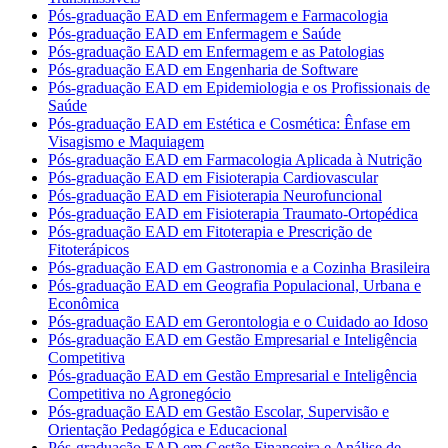
Pós-graduação EAD em Enfermagem e Farmacologia
Pós-graduação EAD em Enfermagem e Saúde
Pós-graduação EAD em Enfermagem e as Patologias
Pós-graduação EAD em Engenharia de Software
Pós-graduação EAD em Epidemiologia e os Profissionais de
Saúde
Pós-graduação EAD em Estética e Cosmética: Ênfase em
Visagismo e Maquiagem
Pós-graduação EAD em Farmacologia Aplicada à Nutrição
Pós-graduação EAD em Fisioterapia Cardiovascular
Pós-graduação EAD em Fisioterapia Neurofuncional
Pós-graduação EAD em Fisioterapia Traumato-Ortopédica
Pós-graduação EAD em Fitoterapia e Prescrição de
Fitoterápicos
Pós-graduação EAD em Gastronomia e a Cozinha Brasileira
Pós-graduação EAD em Geografia Populacional, Urbana e
Econômica
Pós-graduação EAD em Gerontologia e o Cuidado ao Idoso
Pós-graduação EAD em Gestão Empresarial e Inteligência
Competitiva
Pós-graduação EAD em Gestão Empresarial e Inteligência
Competitiva no Agronegócio
Pós-graduação EAD em Gestão Escolar, Supervisão e
Orientação Pedagógica e Educacional
Pós-graduação EAD em Gestão Financeira e Análise de