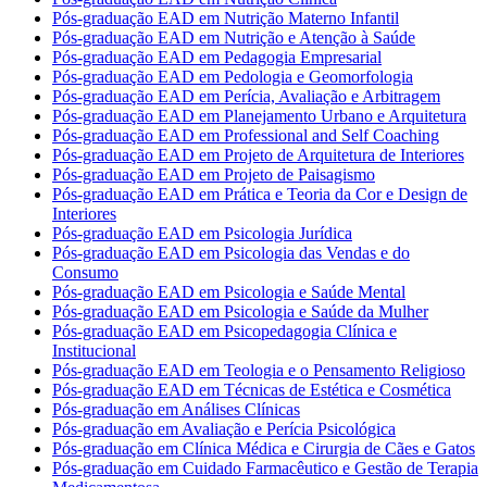
Pós-graduação EAD em Nutrição Materno Infantil
Pós-graduação EAD em Nutrição e Atenção à Saúde
Pós-graduação EAD em Pedagogia Empresarial
Pós-graduação EAD em Pedologia e Geomorfologia
Pós-graduação EAD em Perícia, Avaliação e Arbitragem
Pós-graduação EAD em Planejamento Urbano e Arquitetura
Pós-graduação EAD em Professional and Self Coaching
Pós-graduação EAD em Projeto de Arquitetura de Interiores
Pós-graduação EAD em Projeto de Paisagismo
Pós-graduação EAD em Prática e Teoria da Cor e Design de
Interiores
Pós-graduação EAD em Psicologia Jurídica
Pós-graduação EAD em Psicologia das Vendas e do
Consumo
Pós-graduação EAD em Psicologia e Saúde Mental
Pós-graduação EAD em Psicologia e Saúde da Mulher
Pós-graduação EAD em Psicopedagogia Clínica e
Institucional
Pós-graduação EAD em Teologia e o Pensamento Religioso
Pós-graduação EAD em Técnicas de Estética e Cosmética
Pós-graduação em Análises Clínicas
Pós-graduação em Avaliação e Perícia Psicológica
Pós-graduação em Clínica Médica e Cirurgia de Cães e Gatos
Pós-graduação em Cuidado Farmacêutico e Gestão de Terapia