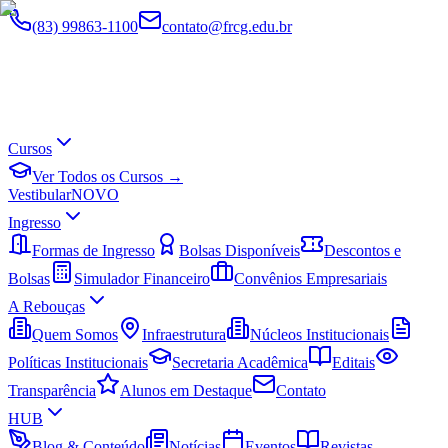
(83) 99863-1100
contato@frcg.edu.br
Cursos
Ver Todos os Cursos →
Vestibular
NOVO
Ingresso
Formas de Ingresso
Bolsas Disponíveis
Descontos e
Bolsas
Simulador Financeiro
Convênios Empresariais
A Rebouças
Quem Somos
Infraestrutura
Núcleos Institucionais
Políticas Institucionais
Secretaria Acadêmica
Editais
Transparência
Alunos em Destaque
Contato
HUB
Blog & Conteúdo
Notícias
Eventos
Revistas