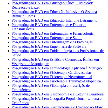
Pós-graduação EAD em Educação Física, Ludicidade,
Recreação e Lazer
Pós-graduação EAD em Educação Inclusiva: O Sistema
Braille e Libras
Pós-graduação EAD em Educação Infantil e Letramento
Pós-graduação EAD em Enfermagem e Doenças
Transmissíveis
Pós-graduação EAD em Enfermagem e Farmacologia
Pós-graduação EAD em Enfermagem e Saúde
Pós-graduação EAD em Enfermagem e as Patologias
Pós-graduação EAD em Engenharia de Software
Pós-graduação EAD em Epidemiologia e os Profissionais de
Saúde
Pós-graduação EAD em Estética e Cosmética: Ênfase em
Visagismo e Maquiagem
Pós-graduação EAD em Farmacologia Aplicada à Nutrição
Pós-graduação EAD em Fisioterapia Cardiovascular
Pós-graduação EAD em Fisioterapia Neurofuncional
Pós-graduação EAD em Fisioterapia Traumato-Ortopédica
Pós-graduação EAD em Fitoterapia e Prescrição de
Fitoterápicos
Pós-graduação EAD em Gastronomia e a Cozinha Brasileira
Pós-graduação EAD em Geografia Populacional, Urbana e
Econômica
Pós-graduação EAD em Gerontologia e o Cuidado ao Idoso