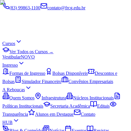
(83) 99863-1100
contato@frcg.edu.br
Cursos
Ver Todos os Cursos →
Vestibular
NOVO
Ingresso
Formas de Ingresso
Bolsas Disponíveis
Descontos e
Bolsas
Simulador Financeiro
Convênios Empresariais
A Rebouças
Quem Somos
Infraestrutura
Núcleos Institucionais
Políticas Institucionais
Secretaria Acadêmica
Editais
Transparência
Alunos em Destaque
Contato
HUB
Blog & Conteúdo
Notícias
Eventos
Revistas