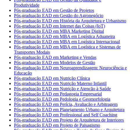
Produtividade
Pós-graduação EAD em Gestão de Projetos
Pós-graduação EAD em Gestão do Agronegócio
Pós-graduação EAD em História da Arquitetura e Urbanismo
Pós-graduação EAD em Internet das Coisas (IoT)
Pós-graduação EAD em MBA Marketing Digital
Pós-graduação EAD em MBA em Logística Aduaneira
Pós-graduação EAD em MBA em Logística Internacional
Pós-graduação EAD em MBA em Logística e Sistemas de
Transportes Modais
Pós-graduação EAD em Marketing e Vendas
Pós-graduação EAD em Modelos de Gestão
Pós-graduação EAD em Neuroaprendizagem: Neurociência e
Educação
Pós-graduação EAD em Nutrição Clínica
Pós-graduação EAD em Nutrição Materno Infantil
Pós-graduação EAD em Nutrição e Atenção à Saúde
Pós-graduação EAD em Pedagogia Empresarial
Pós-graduação EAD em Pedologia e Geomorfologia
Pós-graduação EAD em Perícia, Avaliação e Arbitragem
Pós-graduação EAD em Planejamento Urbano e Arquitetura
Pós-graduação EAD em Professional and Self Coaching
Pós-graduação EAD em Projeto de Arquitetura de Interiores
Pós-graduação EAD em Projeto de Paisagismo