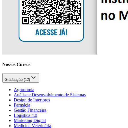
Nossos Cursos
Graduação (
12
)
Agronomia
Análise e Desenvolvimento de Sistemas
Design de Interiores
Farmácia
Gestão Financeira
Logística 4.0
Marketing Digital
Medicina Veterinária