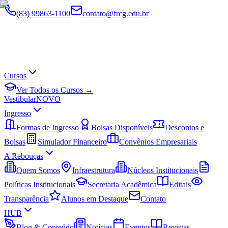
(83) 99863-1100
contato@frcg.edu.br
Cursos
Ver Todos os Cursos →
Vestibular
NOVO
Ingresso
Formas de Ingresso
Bolsas Disponíveis
Descontos e
Bolsas
Simulador Financeiro
Convênios Empresariais
A Rebouças
Quem Somos
Infraestrutura
Núcleos Institucionais
Políticas Institucionais
Secretaria Acadêmica
Editais
Transparência
Alunos em Destaque
Contato
HUB
Blog & Conteúdo
Notícias
Eventos
Revistas