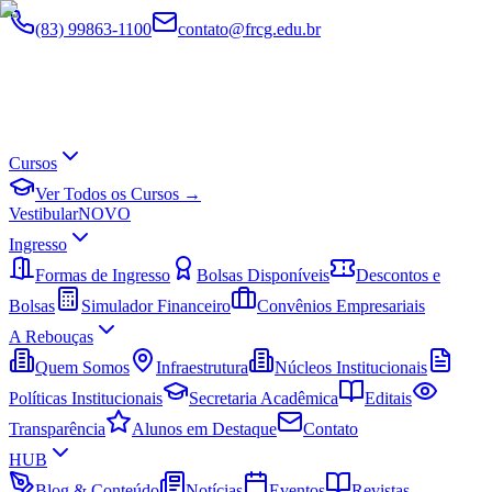
(83) 99863-1100
contato@frcg.edu.br
Cursos
Ver Todos os Cursos →
Vestibular
NOVO
Ingresso
Formas de Ingresso
Bolsas Disponíveis
Descontos e
Bolsas
Simulador Financeiro
Convênios Empresariais
A Rebouças
Quem Somos
Infraestrutura
Núcleos Institucionais
Políticas Institucionais
Secretaria Acadêmica
Editais
Transparência
Alunos em Destaque
Contato
HUB
Blog & Conteúdo
Notícias
Eventos
Revistas