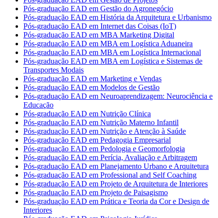
Pós-graduação EAD em Gestão do Agronegócio
Pós-graduação EAD em História da Arquitetura e Urbanismo
Pós-graduação EAD em Internet das Coisas (IoT)
Pós-graduação EAD em MBA Marketing Digital
Pós-graduação EAD em MBA em Logística Aduaneira
Pós-graduação EAD em MBA em Logística Internacional
Pós-graduação EAD em MBA em Logística e Sistemas de
Transportes Modais
Pós-graduação EAD em Marketing e Vendas
Pós-graduação EAD em Modelos de Gestão
Pós-graduação EAD em Neuroaprendizagem: Neurociência e
Educação
Pós-graduação EAD em Nutrição Clínica
Pós-graduação EAD em Nutrição Materno Infantil
Pós-graduação EAD em Nutrição e Atenção à Saúde
Pós-graduação EAD em Pedagogia Empresarial
Pós-graduação EAD em Pedologia e Geomorfologia
Pós-graduação EAD em Perícia, Avaliação e Arbitragem
Pós-graduação EAD em Planejamento Urbano e Arquitetura
Pós-graduação EAD em Professional and Self Coaching
Pós-graduação EAD em Projeto de Arquitetura de Interiores
Pós-graduação EAD em Projeto de Paisagismo
Pós-graduação EAD em Prática e Teoria da Cor e Design de
Interiores