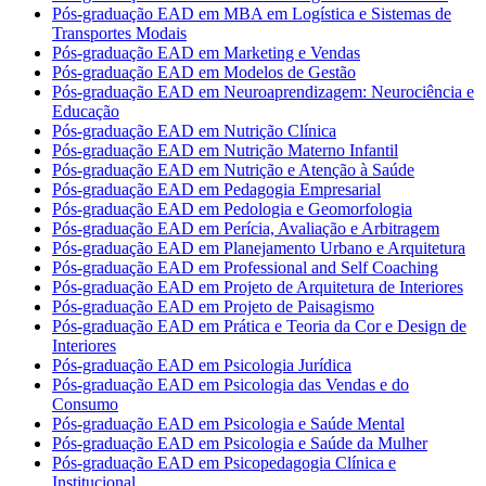
Pós-graduação EAD em MBA em Logística e Sistemas de
Transportes Modais
Pós-graduação EAD em Marketing e Vendas
Pós-graduação EAD em Modelos de Gestão
Pós-graduação EAD em Neuroaprendizagem: Neurociência e
Educação
Pós-graduação EAD em Nutrição Clínica
Pós-graduação EAD em Nutrição Materno Infantil
Pós-graduação EAD em Nutrição e Atenção à Saúde
Pós-graduação EAD em Pedagogia Empresarial
Pós-graduação EAD em Pedologia e Geomorfologia
Pós-graduação EAD em Perícia, Avaliação e Arbitragem
Pós-graduação EAD em Planejamento Urbano e Arquitetura
Pós-graduação EAD em Professional and Self Coaching
Pós-graduação EAD em Projeto de Arquitetura de Interiores
Pós-graduação EAD em Projeto de Paisagismo
Pós-graduação EAD em Prática e Teoria da Cor e Design de
Interiores
Pós-graduação EAD em Psicologia Jurídica
Pós-graduação EAD em Psicologia das Vendas e do
Consumo
Pós-graduação EAD em Psicologia e Saúde Mental
Pós-graduação EAD em Psicologia e Saúde da Mulher
Pós-graduação EAD em Psicopedagogia Clínica e
Institucional