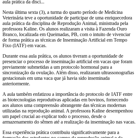
aula prática da disci...
Nesta última sexta (3), a turma do quarto período de Medicina
Veterinária teve a oportunidade de participar de uma enriquecedora
aula prática da disciplina de Reprodução Animal, ministrada pela
professora Kaline. Os alunos realizaram a visita à Fazenda Ouro
Branco, localizada em Queimadas, PB, com o intuito de vivenciar
de forma prática as técnicas de Inseminação Artificial em Tempo
Fixo (IATF) em vacas.
Durante essa aula prática, os alunos tiveram a oportunidade de
presenciar o processo de inseminação artificial em vacas que foram
previamente submetidas a um protocolo hormonal para a
sincronização da ovulação. Além disso, realizaram ultrassonografias
gestacionais em uma vaca que já havia sido inseminada
anteriormente.
A aula também enfatizou a importância do protocolo de IATF entre
as biotecnologias reprodutivas aplicadas em bovinos, fornecendo
aos alunos uma compreensão abrangente das técnicas modernas
utilizadas na reprodução animal. A professora Kaline desempenhou
um papel crucial ao explicar todo o processo, desde o
armazenamento do sêmen até a realização da inseminação nas vacas.
Essa experiência prática contribuiu significativamente para a
formação dos estudantes no campo da reprodução animal e da