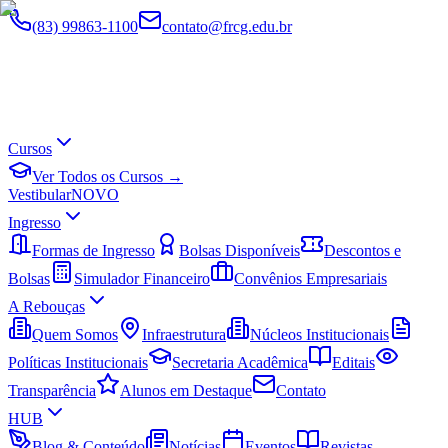
(83) 99863-1100
contato@frcg.edu.br
Cursos
Ver Todos os Cursos →
Vestibular
NOVO
Ingresso
Formas de Ingresso
Bolsas Disponíveis
Descontos e
Bolsas
Simulador Financeiro
Convênios Empresariais
A Rebouças
Quem Somos
Infraestrutura
Núcleos Institucionais
Políticas Institucionais
Secretaria Acadêmica
Editais
Transparência
Alunos em Destaque
Contato
HUB
Blog & Conteúdo
Notícias
Eventos
Revistas