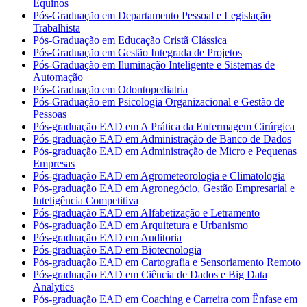
Equinos
Pós-Graduação em Departamento Pessoal e Legislação
Trabalhista
Pós-Graduação em Educação Cristã Clássica
Pós-Graduação em Gestão Integrada de Projetos
Pós-Graduação em Iluminação Inteligente e Sistemas de
Automação
Pós-Graduação em Odontopediatria
Pós-Graduação em Psicologia Organizacional e Gestão de
Pessoas
Pós-graduação EAD em A Prática da Enfermagem Cirúrgica
Pós-graduação EAD em Administração de Banco de Dados
Pós-graduação EAD em Administração de Micro e Pequenas
Empresas
Pós-graduação EAD em Agrometeorologia e Climatologia
Pós-graduação EAD em Agronegócio, Gestão Empresarial e
Inteligência Competitiva
Pós-graduação EAD em Alfabetização e Letramento
Pós-graduação EAD em Arquitetura e Urbanismo
Pós-graduação EAD em Auditoria
Pós-graduação EAD em Biotecnologia
Pós-graduação EAD em Cartografia e Sensoriamento Remoto
Pós-graduação EAD em Ciência de Dados e Big Data
Analytics
Pós-graduação EAD em Coaching e Carreira com Ênfase em