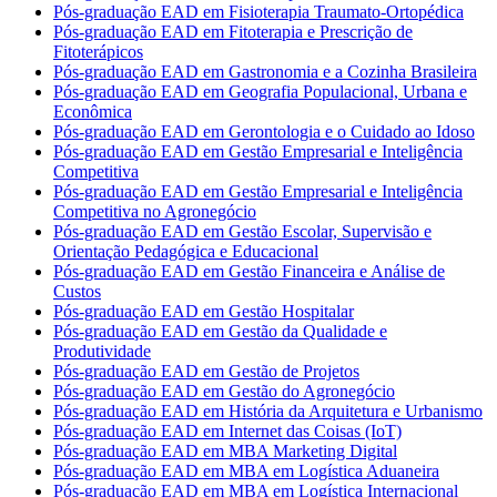
Pós-graduação EAD em Fisioterapia Traumato-Ortopédica
Pós-graduação EAD em Fitoterapia e Prescrição de
Fitoterápicos
Pós-graduação EAD em Gastronomia e a Cozinha Brasileira
Pós-graduação EAD em Geografia Populacional, Urbana e
Econômica
Pós-graduação EAD em Gerontologia e o Cuidado ao Idoso
Pós-graduação EAD em Gestão Empresarial e Inteligência
Competitiva
Pós-graduação EAD em Gestão Empresarial e Inteligência
Competitiva no Agronegócio
Pós-graduação EAD em Gestão Escolar, Supervisão e
Orientação Pedagógica e Educacional
Pós-graduação EAD em Gestão Financeira e Análise de
Custos
Pós-graduação EAD em Gestão Hospitalar
Pós-graduação EAD em Gestão da Qualidade e
Produtividade
Pós-graduação EAD em Gestão de Projetos
Pós-graduação EAD em Gestão do Agronegócio
Pós-graduação EAD em História da Arquitetura e Urbanismo
Pós-graduação EAD em Internet das Coisas (IoT)
Pós-graduação EAD em MBA Marketing Digital
Pós-graduação EAD em MBA em Logística Aduaneira
Pós-graduação EAD em MBA em Logística Internacional