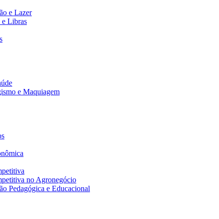
ão e Lazer
 e Libras
s
aúde
agismo e Maquiagem
os
onômica
petitiva
petitiva no Agronegócio
ão Pedagógica e Educacional