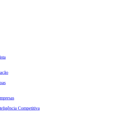
sta
mação
oas
mpresas
eligência Competitiva