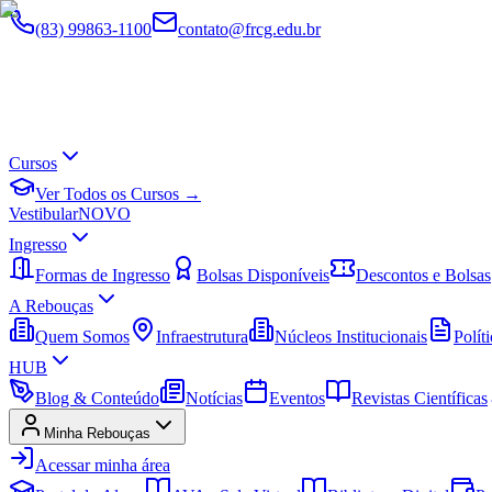
(83) 99863-1100
contato@frcg.edu.br
Cursos
Ver Todos os Cursos →
Vestibular
NOVO
Ingresso
Formas de Ingresso
Bolsas Disponíveis
Descontos e Bolsas
A Rebouças
Quem Somos
Infraestrutura
Núcleos Institucionais
Políti
HUB
Blog & Conteúdo
Notícias
Eventos
Revistas Científicas
Minha Rebouças
Acessar minha área