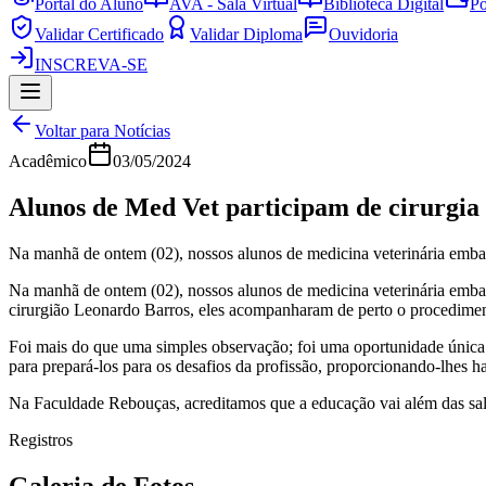
Portal do Aluno
AVA - Sala Virtual
Biblioteca Digital
Po
Validar Certificado
Validar Diploma
Ouvidoria
INSCREVA-SE
Voltar para Notícias
Acadêmico
03/05/2024
Alunos de Med Vet participam de cirurgia
Na manhã de ontem (02), nossos alunos de medicina veterinária emb
Na manhã de ontem (02), nossos alunos de medicina veterinária emb
cirurgião Leonardo Barros, eles acompanharam de perto o procedimen
Foi mais do que uma simples observação; foi uma oportunidade única 
para prepará-los para os desafios da profissão, proporcionando-lhes h
Na Faculdade Rebouças, acreditamos que a educação vai além das sa
Registros
Galeria de Fotos