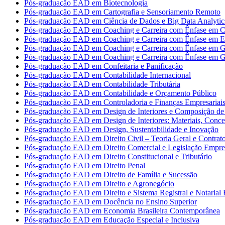
Pós-graduação EAD em Biotecnologia
Pós-graduação EAD em Cartografia e Sensoriamento Remoto
Pós-graduação EAD em Ciência de Dados e Big Data Analytic
Pós-graduação EAD em Coaching e Carreira com Ênfase em Co
Pós-graduação EAD em Coaching e Carreira com Ênfase em 
Pós-graduação EAD em Coaching e Carreira com Ênfase em G
Pós-graduação EAD em Coaching e Carreira com Ênfase em G
Pós-graduação EAD em Confeitaria e Panificação
Pós-graduação EAD em Contabilidade Internacional
Pós-graduação EAD em Contabilidade Tributária
Pós-graduação EAD em Contabilidade e Orçamento Público
Pós-graduação EAD em Controladoria e Finanças Empresariai
Pós-graduação EAD em Design de Interiores e Composição de 
Pós-graduação EAD em Design de Interiores: Materiais, Concei
Pós-graduação EAD em Design, Sustentabilidade e Inovação
Pós-graduação EAD em Direito Civil – Teoria Geral e Contrat
Pós-graduação EAD em Direito Comercial e Legislação Empres
Pós-graduação EAD em Direito Constitucional e Tributário
Pós-graduação EAD em Direito Penal
Pós-graduação EAD em Direito de Família e Sucessão
Pós-graduação EAD em Direito e Agronegócio
Pós-graduação EAD em Direito e Sistema Registral e Notarial B
Pós-graduação EAD em Docência no Ensino Superior
Pós-graduação EAD em Economia Brasileira Contemporânea
Pós-graduação EAD em Educação Especial e Inclusiva