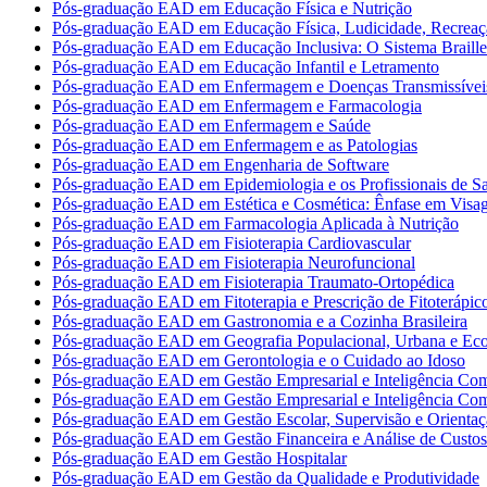
Pós-graduação EAD em Educação Física e Nutrição
Pós-graduação EAD em Educação Física, Ludicidade, Recreaç
Pós-graduação EAD em Educação Inclusiva: O Sistema Braille
Pós-graduação EAD em Educação Infantil e Letramento
Pós-graduação EAD em Enfermagem e Doenças Transmissívei
Pós-graduação EAD em Enfermagem e Farmacologia
Pós-graduação EAD em Enfermagem e Saúde
Pós-graduação EAD em Enfermagem e as Patologias
Pós-graduação EAD em Engenharia de Software
Pós-graduação EAD em Epidemiologia e os Profissionais de S
Pós-graduação EAD em Estética e Cosmética: Ênfase em Vis
Pós-graduação EAD em Farmacologia Aplicada à Nutrição
Pós-graduação EAD em Fisioterapia Cardiovascular
Pós-graduação EAD em Fisioterapia Neurofuncional
Pós-graduação EAD em Fisioterapia Traumato-Ortopédica
Pós-graduação EAD em Fitoterapia e Prescrição de Fitoterápic
Pós-graduação EAD em Gastronomia e a Cozinha Brasileira
Pós-graduação EAD em Geografia Populacional, Urbana e Ec
Pós-graduação EAD em Gerontologia e o Cuidado ao Idoso
Pós-graduação EAD em Gestão Empresarial e Inteligência Com
Pós-graduação EAD em Gestão Empresarial e Inteligência Com
Pós-graduação EAD em Gestão Escolar, Supervisão e Orientaç
Pós-graduação EAD em Gestão Financeira e Análise de Custos
Pós-graduação EAD em Gestão Hospitalar
Pós-graduação EAD em Gestão da Qualidade e Produtividade