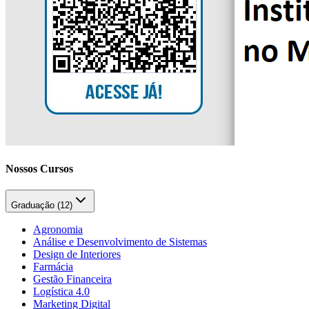
Nossos Cursos
Graduação (
12
)
Agronomia
Análise e Desenvolvimento de Sistemas
Design de Interiores
Farmácia
Gestão Financeira
Logística 4.0
Marketing Digital