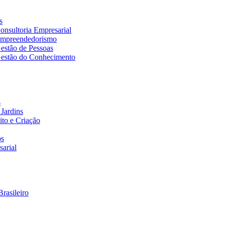
s
nsultoria Empresarial
Empreendedorismo
estão de Pessoas
estão do Conhecimento
s
Jardins
to e Criação
os
arial
rasileiro