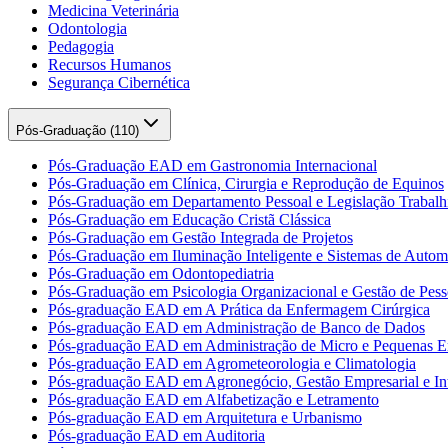
Medicina Veterinária
Odontologia
Pedagogia
Recursos Humanos
Segurança Cibernética
Pós-Graduação (
110
)
Pós-Graduação EAD em Gastronomia Internacional
Pós-Graduação em Clínica, Cirurgia e Reprodução de Equinos
Pós-Graduação em Departamento Pessoal e Legislação Trabalhi
Pós-Graduação em Educação Cristã Clássica
Pós-Graduação em Gestão Integrada de Projetos
Pós-Graduação em Iluminação Inteligente e Sistemas de Auto
Pós-Graduação em Odontopediatria
Pós-Graduação em Psicologia Organizacional e Gestão de Pess
Pós-graduação EAD em A Prática da Enfermagem Cirúrgica
Pós-graduação EAD em Administração de Banco de Dados
Pós-graduação EAD em Administração de Micro e Pequenas E
Pós-graduação EAD em Agrometeorologia e Climatologia
Pós-graduação EAD em Agronegócio, Gestão Empresarial e Int
Pós-graduação EAD em Alfabetização e Letramento
Pós-graduação EAD em Arquitetura e Urbanismo
Pós-graduação EAD em Auditoria