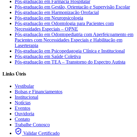
Pós-graduação em Farmácia Hospitalar
Pós-graduação em Gestão, Orientação e Supervisão Escolar
Pós-graduação em Harmonização Orofacial
Pós-graduação em Neuropsicologia
Pós-graduação em Odontologia para Pacientes com
Necessidades Especiais – OPNE
Pós-graduação em Odontopediatria com Aperfeiçoamento em
Pacientes com Necessidades Especiais e Habilitação em
Laserterapia
Pós-graduação em Psicopedagogia Clínica e Institucional
Pós-graduação em Saúde Coletiva
Pós-graduação em TEA – Transtorno do Espectro Autista
Links Úteis
Vestibular
Bolsas e Financiamentos
Institucional
Notícias
Eventos
Ouvidoria
Contato
Trabalhe Conosco
Validar Certificado