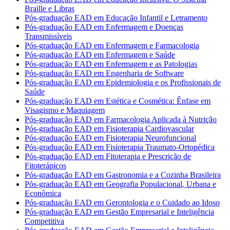
Braille e Libras
Pós-graduação EAD em Educação Infantil e Letramento
Pós-graduação EAD em Enfermagem e Doenças
Transmissíveis
Pós-graduação EAD em Enfermagem e Farmacologia
Pós-graduação EAD em Enfermagem e Saúde
Pós-graduação EAD em Enfermagem e as Patologias
Pós-graduação EAD em Engenharia de Software
Pós-graduação EAD em Epidemiologia e os Profissionais de
Saúde
Pós-graduação EAD em Estética e Cosmética: Ênfase em
Visagismo e Maquiagem
Pós-graduação EAD em Farmacologia Aplicada à Nutrição
Pós-graduação EAD em Fisioterapia Cardiovascular
Pós-graduação EAD em Fisioterapia Neurofuncional
Pós-graduação EAD em Fisioterapia Traumato-Ortopédica
Pós-graduação EAD em Fitoterapia e Prescrição de
Fitoterápicos
Pós-graduação EAD em Gastronomia e a Cozinha Brasileira
Pós-graduação EAD em Geografia Populacional, Urbana e
Econômica
Pós-graduação EAD em Gerontologia e o Cuidado ao Idoso
Pós-graduação EAD em Gestão Empresarial e Inteligência
Competitiva