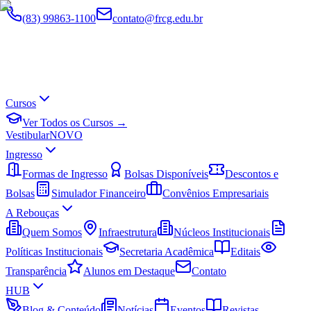
(83) 99863-1100
contato@frcg.edu.br
Cursos
Ver Todos os Cursos →
Vestibular
NOVO
Ingresso
Formas de Ingresso
Bolsas Disponíveis
Descontos e
Bolsas
Simulador Financeiro
Convênios Empresariais
A Rebouças
Quem Somos
Infraestrutura
Núcleos Institucionais
Políticas Institucionais
Secretaria Acadêmica
Editais
Transparência
Alunos em Destaque
Contato
HUB
Blog & Conteúdo
Notícias
Eventos
Revistas