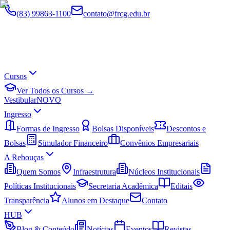
(83) 99863-1100
contato@frcg.edu.br
Cursos
Ver Todos os Cursos →
Vestibular
NOVO
Ingresso
Formas de Ingresso
Bolsas Disponíveis
Descontos e
Bolsas
Simulador Financeiro
Convênios Empresariais
A Rebouças
Quem Somos
Infraestrutura
Núcleos Institucionais
Políticas Institucionais
Secretaria Acadêmica
Editais
Transparência
Alunos em Destaque
Contato
HUB
Blog & Conteúdo
Notícias
Eventos
Revistas