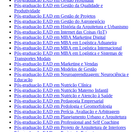
Pós-graduação EAD em Gestão Hospitalar
Pós-graduação EAD em Gestão da Qualidade e
Produtividade
Pós-graduação EAD em Gestão de Projetos
Pós-graduação EAD em Gestão do Agronegócio
Pós-graduação EAD em História da Arquitetura e Urbanismo
Pós-graduação EAD em Internet das Coisas (IoT)
Pós-graduação EAD em MBA Marketing Digital
Pós-graduação EAD em MBA em Logística Aduaneira
Pós-graduação EAD em MBA em Logística Internacional
Pós-graduação EAD em MBA em Logística e Sistemas de
Transportes Modais
Pós-graduação EAD em Marketing e Vendas
Pós-graduação EAD em Modelos de Gestão
Pós-graduação EAD em Neuroaprendizagem: Neurociência e
Educação
Pós-graduação EAD em Nutrição Clínica
Pós-graduação EAD em Nutrição Materno Infantil
Pós-graduação EAD em Nutrição e Atenção à Saúde
Pós-graduação EAD em Pedagogia Empresarial
Pós-graduação EAD em Pedologia e Geomorfologia
Pós-graduação EAD em Perícia, Avaliação e Arbitragem
Pós-graduação EAD em Planejamento Urbano e Arquitetura
Pós-graduação EAD em Professional and Self Coaching
Pós-graduação EAD em Projeto de Arquitetura de Interiores