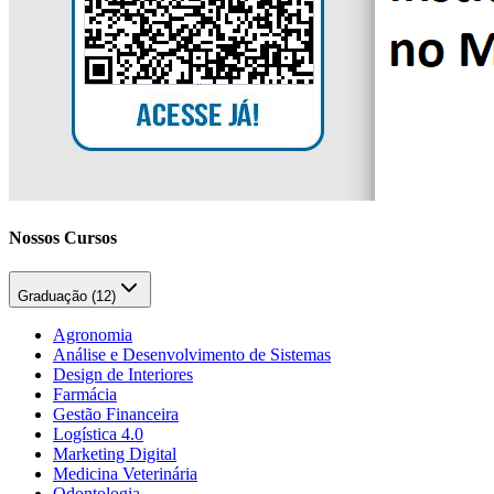
Nossos Cursos
Graduação (
12
)
Agronomia
Análise e Desenvolvimento de Sistemas
Design de Interiores
Farmácia
Gestão Financeira
Logística 4.0
Marketing Digital
Medicina Veterinária
Odontologia