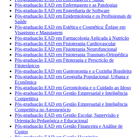
Pós-graduação EAD em Enfermagem e as Patologias
Pós-graduação EAD em Engenharia de Software
Pós-graduação EAD em Epidemiologia e os Profissionais de
Saúde
Pós-graduação EAD em Estética e Cosmética: Ênfase em
Visagismo e Maquiagem
Pós-graduação EAD em Farmacologia Aplicada à Nutrição
Pós-graduação EAD em Fisioterapia Cardiovascular
Pós-graduação EAD em Fisioterapia Neurofuncional
Pós-graduação EAD em Fisioterapia Traumato-Ortopédica
Pós-graduação EAD em Fitoterapia e Prescrição de
Fitoterápicos
Pós-graduação EAD em Gastronomia e a Cozinha Brasileira
Pós-graduação EAD em Geografia Populacional, Urbana e
Econômica
Pós-graduação EAD em Gerontologia e o Cuidado ao Idoso
Pós-graduação EAD em Gestão Empresarial e Inteligência
Competitiva
Pós-graduação EAD em Gestão Empresarial e Inteligência
Competitiva no Agronegócio
Pós-graduação EAD em Gestão Escolar, Supervisão e
Orientação Pedagógica e Educacional
Pós-graduação EAD em Gestão Financeira e Análise de
Custos