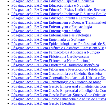
Pós-graduação EAD em Educação Especial e Inclusiva
Pós-graduação EAD em Educação Física e Nutrição
Pós-graduação EAD em Educação Física, Ludicidade, Recreaç
Pós-graduação EAD em Educação Inclusiva: O Sistema Braille
Pós-graduação EAD em Educação Infantil e Letramento
Pós-graduação EAD em Enfermagem e Doenças Transmissívei
Pós-graduação EAD em Enfermagem e Farmacologia
Pós-graduação EAD em Enfermagem e Saúde
Pós-graduação EAD em Enfermagem e as Patologias
Pós-graduação EAD em Engenharia de Software
Pós-graduação EAD em Epidemiologia e os Profissionais de S
Pós-graduação EAD em Estética e Cosmética: Ênfase em Vis
Pós-graduação EAD em Farmacologia Aplicada à Nutrição
Pós-graduação EAD em Fisioterapia Cardiovascular
Pós-graduação EAD em Fisioterapia Neurofuncional
Pós-graduação EAD em Fisioterapia Traumato-Ortopédica
Pós-graduação EAD em Fitoterapia e Prescrição de Fitoterápic
Pós-graduação EAD em Gastronomia e a Cozinha Brasileira
Pós-graduação EAD em Geografia Populacional, Urbana e Ec
Pós-graduação EAD em Gerontologia e o Cuidado ao Idoso
Pós-graduação EAD em Gestão Empresarial e Inteligência Com
Pós-graduação EAD em Gestão Empresarial e Inteligência Com
Pós-graduação EAD em Gestão Escolar, Supervisão e Orientaç
Pós-graduação EAD em Gestão Financeira e Análise de Custos
Pós-graduação EAD em Gestão Hospitalar