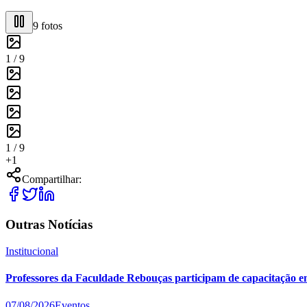
9
fotos
1 /
9
1 /
9
+
1
Compartilhar:
Outras Notícias
Institucional
Professores da Faculdade Rebouças participam de capacitação e
07/08/2026
Eventos