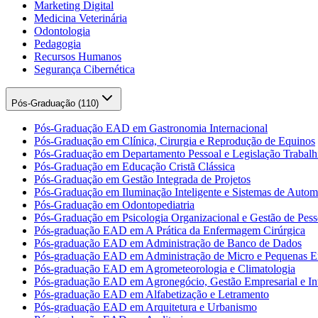
Marketing Digital
Medicina Veterinária
Odontologia
Pedagogia
Recursos Humanos
Segurança Cibernética
Pós-Graduação (
110
)
Pós-Graduação EAD em Gastronomia Internacional
Pós-Graduação em Clínica, Cirurgia e Reprodução de Equinos
Pós-Graduação em Departamento Pessoal e Legislação Trabalhi
Pós-Graduação em Educação Cristã Clássica
Pós-Graduação em Gestão Integrada de Projetos
Pós-Graduação em Iluminação Inteligente e Sistemas de Auto
Pós-Graduação em Odontopediatria
Pós-Graduação em Psicologia Organizacional e Gestão de Pess
Pós-graduação EAD em A Prática da Enfermagem Cirúrgica
Pós-graduação EAD em Administração de Banco de Dados
Pós-graduação EAD em Administração de Micro e Pequenas E
Pós-graduação EAD em Agrometeorologia e Climatologia
Pós-graduação EAD em Agronegócio, Gestão Empresarial e Int
Pós-graduação EAD em Alfabetização e Letramento
Pós-graduação EAD em Arquitetura e Urbanismo