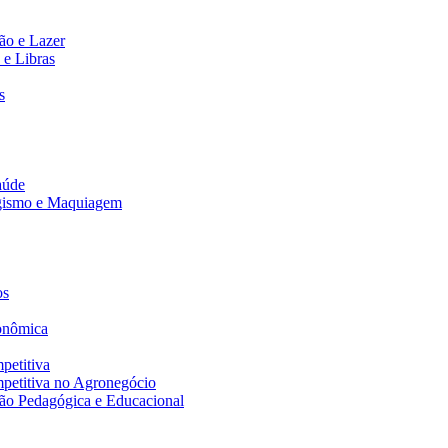
ão e Lazer
 e Libras
s
aúde
agismo e Maquiagem
os
onômica
petitiva
petitiva no Agronegócio
ão Pedagógica e Educacional