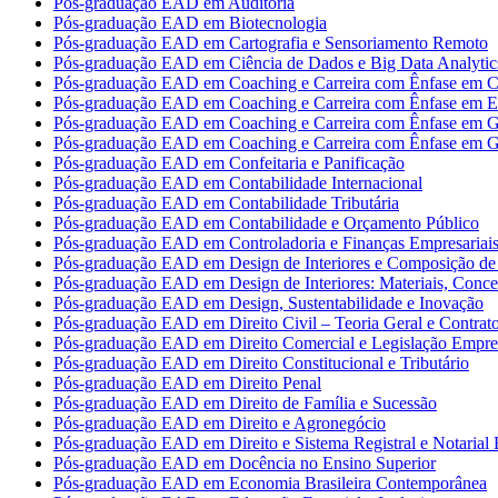
Pós-graduação EAD em Auditoria
Pós-graduação EAD em Biotecnologia
Pós-graduação EAD em Cartografia e Sensoriamento Remoto
Pós-graduação EAD em Ciência de Dados e Big Data Analytic
Pós-graduação EAD em Coaching e Carreira com Ênfase em Co
Pós-graduação EAD em Coaching e Carreira com Ênfase em 
Pós-graduação EAD em Coaching e Carreira com Ênfase em G
Pós-graduação EAD em Coaching e Carreira com Ênfase em G
Pós-graduação EAD em Confeitaria e Panificação
Pós-graduação EAD em Contabilidade Internacional
Pós-graduação EAD em Contabilidade Tributária
Pós-graduação EAD em Contabilidade e Orçamento Público
Pós-graduação EAD em Controladoria e Finanças Empresariai
Pós-graduação EAD em Design de Interiores e Composição de 
Pós-graduação EAD em Design de Interiores: Materiais, Concei
Pós-graduação EAD em Design, Sustentabilidade e Inovação
Pós-graduação EAD em Direito Civil – Teoria Geral e Contrat
Pós-graduação EAD em Direito Comercial e Legislação Empres
Pós-graduação EAD em Direito Constitucional e Tributário
Pós-graduação EAD em Direito Penal
Pós-graduação EAD em Direito de Família e Sucessão
Pós-graduação EAD em Direito e Agronegócio
Pós-graduação EAD em Direito e Sistema Registral e Notarial B
Pós-graduação EAD em Docência no Ensino Superior
Pós-graduação EAD em Economia Brasileira Contemporânea