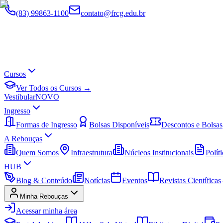
(83) 99863-1100
contato@frcg.edu.br
Cursos
Ver Todos os Cursos →
Vestibular
NOVO
Ingresso
Formas de Ingresso
Bolsas Disponíveis
Descontos e Bolsas
A Rebouças
Quem Somos
Infraestrutura
Núcleos Institucionais
Políti
HUB
Blog & Conteúdo
Notícias
Eventos
Revistas Científicas
Minha Rebouças
Acessar minha área