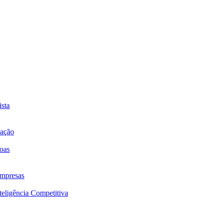
sta
mação
oas
mpresas
eligência Competitiva