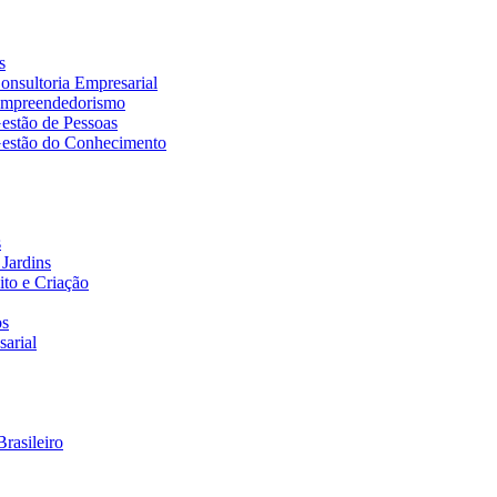
s
nsultoria Empresarial
Empreendedorismo
estão de Pessoas
estão do Conhecimento
s
Jardins
to e Criação
os
arial
rasileiro