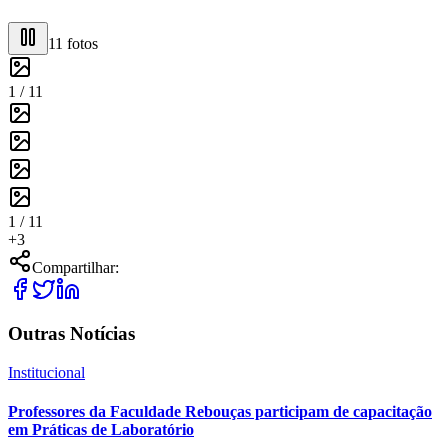
11
fotos
1 /
11
1 /
11
+
3
Compartilhar:
Outras Notícias
Institucional
Professores da Faculdade Rebouças participam de capacitação
em Práticas de Laboratório