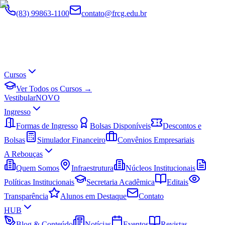
(83) 99863-1100
contato@frcg.edu.br
Cursos
Ver Todos os Cursos →
Vestibular
NOVO
Ingresso
Formas de Ingresso
Bolsas Disponíveis
Descontos e
Bolsas
Simulador Financeiro
Convênios Empresariais
A Rebouças
Quem Somos
Infraestrutura
Núcleos Institucionais
Políticas Institucionais
Secretaria Acadêmica
Editais
Transparência
Alunos em Destaque
Contato
HUB
Blog & Conteúdo
Notícias
Eventos
Revistas