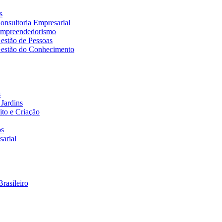
s
nsultoria Empresarial
Empreendedorismo
estão de Pessoas
estão do Conhecimento
s
Jardins
to e Criação
os
arial
rasileiro