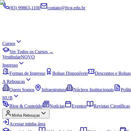
(83) 99863-1100
contato@frcg.edu.br
Cursos
Ver Todos os Cursos →
Vestibular
NOVO
Ingresso
Formas de Ingresso
Bolsas Disponíveis
Descontos e Bolsas
A Rebouças
Quem Somos
Infraestrutura
Núcleos Institucionais
Políti
HUB
Blog & Conteúdo
Notícias
Eventos
Revistas Científicas
Minha Rebouças
Acessar minha área