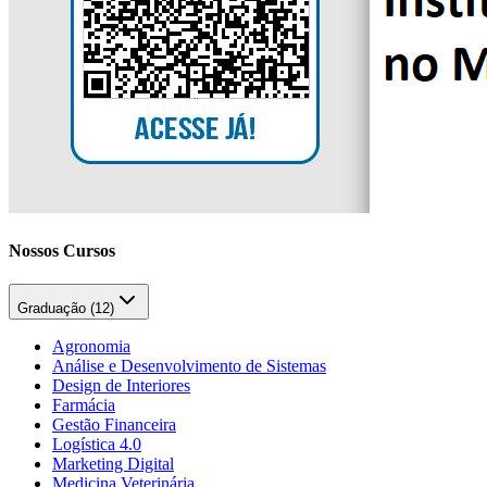
Nossos Cursos
Graduação (
12
)
Agronomia
Análise e Desenvolvimento de Sistemas
Design de Interiores
Farmácia
Gestão Financeira
Logística 4.0
Marketing Digital
Medicina Veterinária