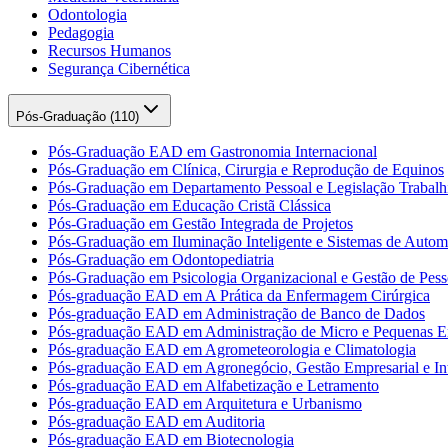
Odontologia
Pedagogia
Recursos Humanos
Segurança Cibernética
Pós-Graduação (
110
)
Pós-Graduação EAD em Gastronomia Internacional
Pós-Graduação em Clínica, Cirurgia e Reprodução de Equinos
Pós-Graduação em Departamento Pessoal e Legislação Trabalhi
Pós-Graduação em Educação Cristã Clássica
Pós-Graduação em Gestão Integrada de Projetos
Pós-Graduação em Iluminação Inteligente e Sistemas de Auto
Pós-Graduação em Odontopediatria
Pós-Graduação em Psicologia Organizacional e Gestão de Pess
Pós-graduação EAD em A Prática da Enfermagem Cirúrgica
Pós-graduação EAD em Administração de Banco de Dados
Pós-graduação EAD em Administração de Micro e Pequenas E
Pós-graduação EAD em Agrometeorologia e Climatologia
Pós-graduação EAD em Agronegócio, Gestão Empresarial e Int
Pós-graduação EAD em Alfabetização e Letramento
Pós-graduação EAD em Arquitetura e Urbanismo
Pós-graduação EAD em Auditoria
Pós-graduação EAD em Biotecnologia