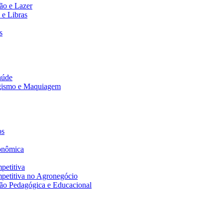
ão e Lazer
 e Libras
s
aúde
agismo e Maquiagem
os
onômica
petitiva
petitiva no Agronegócio
ão Pedagógica e Educacional