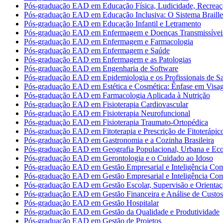
Pós-graduação EAD em Educação Física, Ludicidade, Recreaç
Pós-graduação EAD em Educação Inclusiva: O Sistema Braille
Pós-graduação EAD em Educação Infantil e Letramento
Pós-graduação EAD em Enfermagem e Doenças Transmissívei
Pós-graduação EAD em Enfermagem e Farmacologia
Pós-graduação EAD em Enfermagem e Saúde
Pós-graduação EAD em Enfermagem e as Patologias
Pós-graduação EAD em Engenharia de Software
Pós-graduação EAD em Epidemiologia e os Profissionais de S
Pós-graduação EAD em Estética e Cosmética: Ênfase em Vis
Pós-graduação EAD em Farmacologia Aplicada à Nutrição
Pós-graduação EAD em Fisioterapia Cardiovascular
Pós-graduação EAD em Fisioterapia Neurofuncional
Pós-graduação EAD em Fisioterapia Traumato-Ortopédica
Pós-graduação EAD em Fitoterapia e Prescrição de Fitoterápic
Pós-graduação EAD em Gastronomia e a Cozinha Brasileira
Pós-graduação EAD em Geografia Populacional, Urbana e Ec
Pós-graduação EAD em Gerontologia e o Cuidado ao Idoso
Pós-graduação EAD em Gestão Empresarial e Inteligência Com
Pós-graduação EAD em Gestão Empresarial e Inteligência Com
Pós-graduação EAD em Gestão Escolar, Supervisão e Orientaç
Pós-graduação EAD em Gestão Financeira e Análise de Custos
Pós-graduação EAD em Gestão Hospitalar
Pós-graduação EAD em Gestão da Qualidade e Produtividade
Pós-graduação EAD em Gestão de Projetos