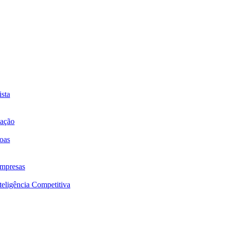
sta
mação
oas
mpresas
eligência Competitiva