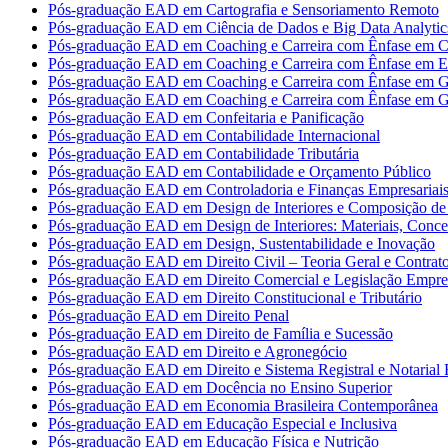
Pós-graduação EAD em Cartografia e Sensoriamento Remoto
Pós-graduação EAD em Ciência de Dados e Big Data Analytic
Pós-graduação EAD em Coaching e Carreira com Ênfase em Co
Pós-graduação EAD em Coaching e Carreira com Ênfase em 
Pós-graduação EAD em Coaching e Carreira com Ênfase em G
Pós-graduação EAD em Coaching e Carreira com Ênfase em G
Pós-graduação EAD em Confeitaria e Panificação
Pós-graduação EAD em Contabilidade Internacional
Pós-graduação EAD em Contabilidade Tributária
Pós-graduação EAD em Contabilidade e Orçamento Público
Pós-graduação EAD em Controladoria e Finanças Empresariai
Pós-graduação EAD em Design de Interiores e Composição de 
Pós-graduação EAD em Design de Interiores: Materiais, Concei
Pós-graduação EAD em Design, Sustentabilidade e Inovação
Pós-graduação EAD em Direito Civil – Teoria Geral e Contrat
Pós-graduação EAD em Direito Comercial e Legislação Empres
Pós-graduação EAD em Direito Constitucional e Tributário
Pós-graduação EAD em Direito Penal
Pós-graduação EAD em Direito de Família e Sucessão
Pós-graduação EAD em Direito e Agronegócio
Pós-graduação EAD em Direito e Sistema Registral e Notarial B
Pós-graduação EAD em Docência no Ensino Superior
Pós-graduação EAD em Economia Brasileira Contemporânea
Pós-graduação EAD em Educação Especial e Inclusiva
Pós-graduação EAD em Educação Física e Nutrição