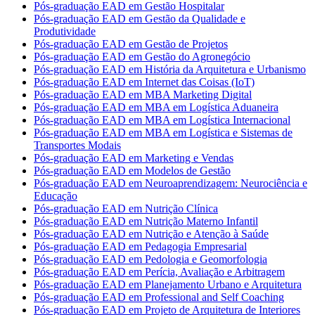
Pós-graduação EAD em Gestão Hospitalar
Pós-graduação EAD em Gestão da Qualidade e
Produtividade
Pós-graduação EAD em Gestão de Projetos
Pós-graduação EAD em Gestão do Agronegócio
Pós-graduação EAD em História da Arquitetura e Urbanismo
Pós-graduação EAD em Internet das Coisas (IoT)
Pós-graduação EAD em MBA Marketing Digital
Pós-graduação EAD em MBA em Logística Aduaneira
Pós-graduação EAD em MBA em Logística Internacional
Pós-graduação EAD em MBA em Logística e Sistemas de
Transportes Modais
Pós-graduação EAD em Marketing e Vendas
Pós-graduação EAD em Modelos de Gestão
Pós-graduação EAD em Neuroaprendizagem: Neurociência e
Educação
Pós-graduação EAD em Nutrição Clínica
Pós-graduação EAD em Nutrição Materno Infantil
Pós-graduação EAD em Nutrição e Atenção à Saúde
Pós-graduação EAD em Pedagogia Empresarial
Pós-graduação EAD em Pedologia e Geomorfologia
Pós-graduação EAD em Perícia, Avaliação e Arbitragem
Pós-graduação EAD em Planejamento Urbano e Arquitetura
Pós-graduação EAD em Professional and Self Coaching
Pós-graduação EAD em Projeto de Arquitetura de Interiores