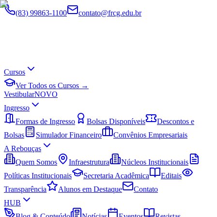
(83) 99863-1100
contato@frcg.edu.br
Cursos
Ver Todos os Cursos →
Vestibular
NOVO
Ingresso
Formas de Ingresso
Bolsas Disponíveis
Descontos e
Bolsas
Simulador Financeiro
Convênios Empresariais
A Rebouças
Quem Somos
Infraestrutura
Núcleos Institucionais
Políticas Institucionais
Secretaria Acadêmica
Editais
Transparência
Alunos em Destaque
Contato
HUB
Blog & Conteúdo
Notícias
Eventos
Revistas