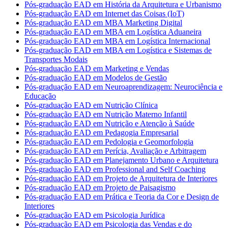
Pós-graduação EAD em História da Arquitetura e Urbanismo
Pós-graduação EAD em Internet das Coisas (IoT)
Pós-graduação EAD em MBA Marketing Digital
Pós-graduação EAD em MBA em Logística Aduaneira
Pós-graduação EAD em MBA em Logística Internacional
Pós-graduação EAD em MBA em Logística e Sistemas de
Transportes Modais
Pós-graduação EAD em Marketing e Vendas
Pós-graduação EAD em Modelos de Gestão
Pós-graduação EAD em Neuroaprendizagem: Neurociência e
Educação
Pós-graduação EAD em Nutrição Clínica
Pós-graduação EAD em Nutrição Materno Infantil
Pós-graduação EAD em Nutrição e Atenção à Saúde
Pós-graduação EAD em Pedagogia Empresarial
Pós-graduação EAD em Pedologia e Geomorfologia
Pós-graduação EAD em Perícia, Avaliação e Arbitragem
Pós-graduação EAD em Planejamento Urbano e Arquitetura
Pós-graduação EAD em Professional and Self Coaching
Pós-graduação EAD em Projeto de Arquitetura de Interiores
Pós-graduação EAD em Projeto de Paisagismo
Pós-graduação EAD em Prática e Teoria da Cor e Design de
Interiores
Pós-graduação EAD em Psicologia Jurídica
Pós-graduação EAD em Psicologia das Vendas e do