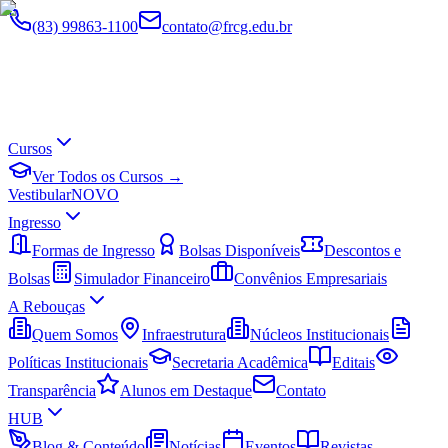
(83) 99863-1100
contato@frcg.edu.br
Cursos
Ver Todos os Cursos →
Vestibular
NOVO
Ingresso
Formas de Ingresso
Bolsas Disponíveis
Descontos e
Bolsas
Simulador Financeiro
Convênios Empresariais
A Rebouças
Quem Somos
Infraestrutura
Núcleos Institucionais
Políticas Institucionais
Secretaria Acadêmica
Editais
Transparência
Alunos em Destaque
Contato
HUB
Blog & Conteúdo
Notícias
Eventos
Revistas