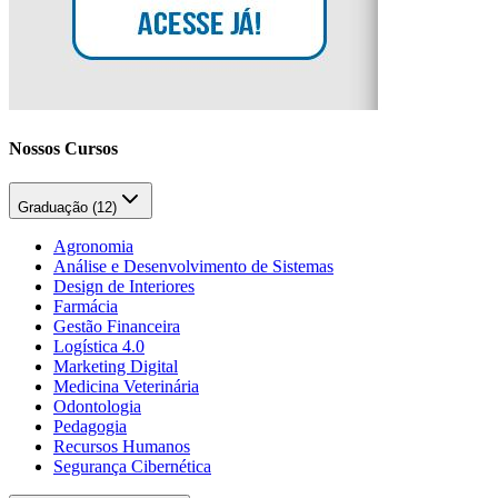
Nossos Cursos
Graduação (
12
)
Agronomia
Análise e Desenvolvimento de Sistemas
Design de Interiores
Farmácia
Gestão Financeira
Logística 4.0
Marketing Digital
Medicina Veterinária
Odontologia
Pedagogia
Recursos Humanos
Segurança Cibernética