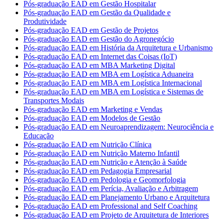
Pós-graduação EAD em Gestão Hospitalar
Pós-graduação EAD em Gestão da Qualidade e
Produtividade
Pós-graduação EAD em Gestão de Projetos
Pós-graduação EAD em Gestão do Agronegócio
Pós-graduação EAD em História da Arquitetura e Urbanismo
Pós-graduação EAD em Internet das Coisas (IoT)
Pós-graduação EAD em MBA Marketing Digital
Pós-graduação EAD em MBA em Logística Aduaneira
Pós-graduação EAD em MBA em Logística Internacional
Pós-graduação EAD em MBA em Logística e Sistemas de
Transportes Modais
Pós-graduação EAD em Marketing e Vendas
Pós-graduação EAD em Modelos de Gestão
Pós-graduação EAD em Neuroaprendizagem: Neurociência e
Educação
Pós-graduação EAD em Nutrição Clínica
Pós-graduação EAD em Nutrição Materno Infantil
Pós-graduação EAD em Nutrição e Atenção à Saúde
Pós-graduação EAD em Pedagogia Empresarial
Pós-graduação EAD em Pedologia e Geomorfologia
Pós-graduação EAD em Perícia, Avaliação e Arbitragem
Pós-graduação EAD em Planejamento Urbano e Arquitetura
Pós-graduação EAD em Professional and Self Coaching
Pós-graduação EAD em Projeto de Arquitetura de Interiores