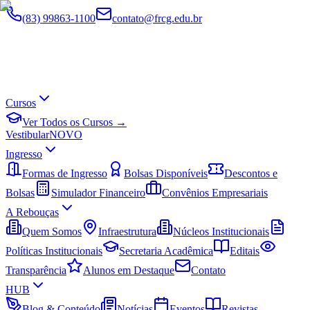
(83) 99863-1100
contato@frcg.edu.br
Cursos
Ver Todos os Cursos →
Vestibular
NOVO
Ingresso
Formas de Ingresso
Bolsas Disponíveis
Descontos e
Bolsas
Simulador Financeiro
Convênios Empresariais
A Rebouças
Quem Somos
Infraestrutura
Núcleos Institucionais
Políticas Institucionais
Secretaria Acadêmica
Editais
Transparência
Alunos em Destaque
Contato
HUB
Blog & Conteúdo
Notícias
Eventos
Revistas