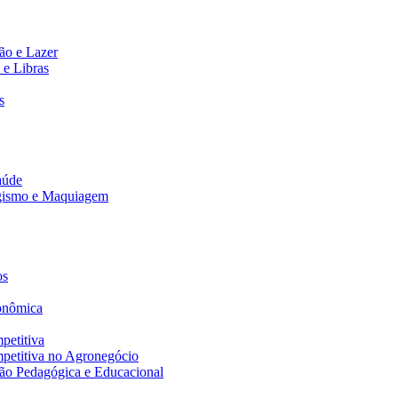
ão e Lazer
 e Libras
s
aúde
agismo e Maquiagem
os
onômica
petitiva
petitiva no Agronegócio
ão Pedagógica e Educacional