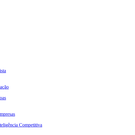
sta
mação
oas
mpresas
eligência Competitiva