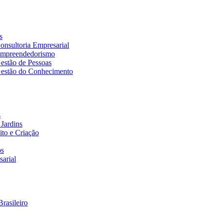
s
nsultoria Empresarial
Empreendedorismo
estão de Pessoas
estão do Conhecimento
s
Jardins
to e Criação
os
arial
rasileiro