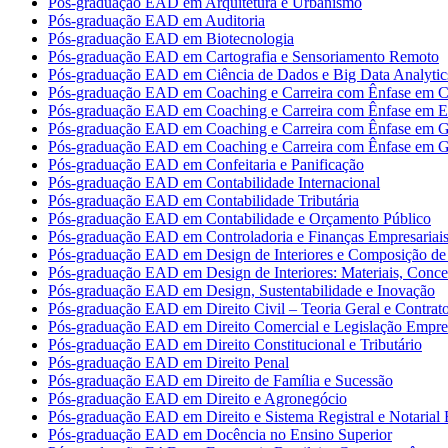
Pós-graduação EAD em Arquitetura e Urbanismo
Pós-graduação EAD em Auditoria
Pós-graduação EAD em Biotecnologia
Pós-graduação EAD em Cartografia e Sensoriamento Remoto
Pós-graduação EAD em Ciência de Dados e Big Data Analytic
Pós-graduação EAD em Coaching e Carreira com Ênfase em Co
Pós-graduação EAD em Coaching e Carreira com Ênfase em 
Pós-graduação EAD em Coaching e Carreira com Ênfase em G
Pós-graduação EAD em Coaching e Carreira com Ênfase em G
Pós-graduação EAD em Confeitaria e Panificação
Pós-graduação EAD em Contabilidade Internacional
Pós-graduação EAD em Contabilidade Tributária
Pós-graduação EAD em Contabilidade e Orçamento Público
Pós-graduação EAD em Controladoria e Finanças Empresariai
Pós-graduação EAD em Design de Interiores e Composição de 
Pós-graduação EAD em Design de Interiores: Materiais, Concei
Pós-graduação EAD em Design, Sustentabilidade e Inovação
Pós-graduação EAD em Direito Civil – Teoria Geral e Contrat
Pós-graduação EAD em Direito Comercial e Legislação Empres
Pós-graduação EAD em Direito Constitucional e Tributário
Pós-graduação EAD em Direito Penal
Pós-graduação EAD em Direito de Família e Sucessão
Pós-graduação EAD em Direito e Agronegócio
Pós-graduação EAD em Direito e Sistema Registral e Notarial B
Pós-graduação EAD em Docência no Ensino Superior