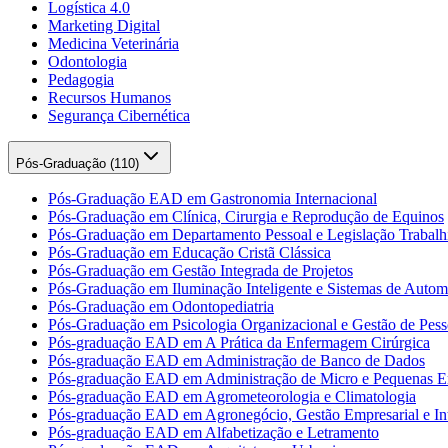
Logística 4.0
Marketing Digital
Medicina Veterinária
Odontologia
Pedagogia
Recursos Humanos
Segurança Cibernética
Pós-Graduação (
110
)
Pós-Graduação EAD em Gastronomia Internacional
Pós-Graduação em Clínica, Cirurgia e Reprodução de Equinos
Pós-Graduação em Departamento Pessoal e Legislação Trabalhi
Pós-Graduação em Educação Cristã Clássica
Pós-Graduação em Gestão Integrada de Projetos
Pós-Graduação em Iluminação Inteligente e Sistemas de Auto
Pós-Graduação em Odontopediatria
Pós-Graduação em Psicologia Organizacional e Gestão de Pess
Pós-graduação EAD em A Prática da Enfermagem Cirúrgica
Pós-graduação EAD em Administração de Banco de Dados
Pós-graduação EAD em Administração de Micro e Pequenas E
Pós-graduação EAD em Agrometeorologia e Climatologia
Pós-graduação EAD em Agronegócio, Gestão Empresarial e Int
Pós-graduação EAD em Alfabetização e Letramento