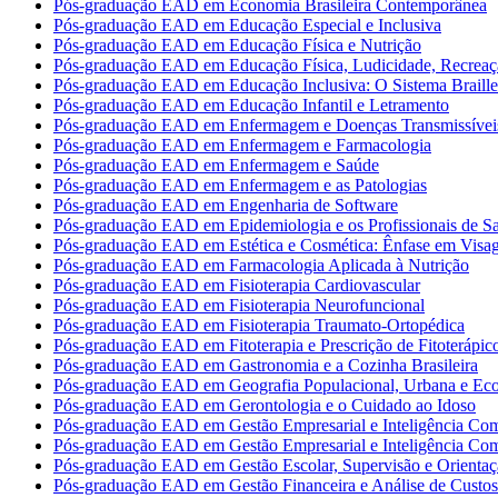
Pós-graduação EAD em Economia Brasileira Contemporânea
Pós-graduação EAD em Educação Especial e Inclusiva
Pós-graduação EAD em Educação Física e Nutrição
Pós-graduação EAD em Educação Física, Ludicidade, Recreaç
Pós-graduação EAD em Educação Inclusiva: O Sistema Braille
Pós-graduação EAD em Educação Infantil e Letramento
Pós-graduação EAD em Enfermagem e Doenças Transmissívei
Pós-graduação EAD em Enfermagem e Farmacologia
Pós-graduação EAD em Enfermagem e Saúde
Pós-graduação EAD em Enfermagem e as Patologias
Pós-graduação EAD em Engenharia de Software
Pós-graduação EAD em Epidemiologia e os Profissionais de S
Pós-graduação EAD em Estética e Cosmética: Ênfase em Vis
Pós-graduação EAD em Farmacologia Aplicada à Nutrição
Pós-graduação EAD em Fisioterapia Cardiovascular
Pós-graduação EAD em Fisioterapia Neurofuncional
Pós-graduação EAD em Fisioterapia Traumato-Ortopédica
Pós-graduação EAD em Fitoterapia e Prescrição de Fitoterápic
Pós-graduação EAD em Gastronomia e a Cozinha Brasileira
Pós-graduação EAD em Geografia Populacional, Urbana e Ec
Pós-graduação EAD em Gerontologia e o Cuidado ao Idoso
Pós-graduação EAD em Gestão Empresarial e Inteligência Com
Pós-graduação EAD em Gestão Empresarial e Inteligência Com
Pós-graduação EAD em Gestão Escolar, Supervisão e Orientaç
Pós-graduação EAD em Gestão Financeira e Análise de Custos