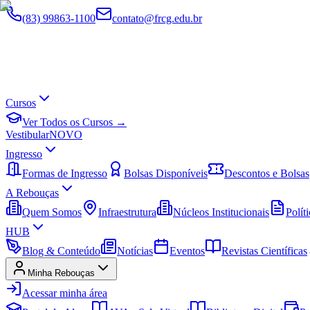
(83) 99863-1100
contato@frcg.edu.br
Cursos
Ver Todos os Cursos →
Vestibular
NOVO
Ingresso
Formas de Ingresso
Bolsas Disponíveis
Descontos e Bolsas
A Rebouças
Quem Somos
Infraestrutura
Núcleos Institucionais
Políti
HUB
Blog & Conteúdo
Notícias
Eventos
Revistas Científicas
Minha Rebouças
Acessar minha área