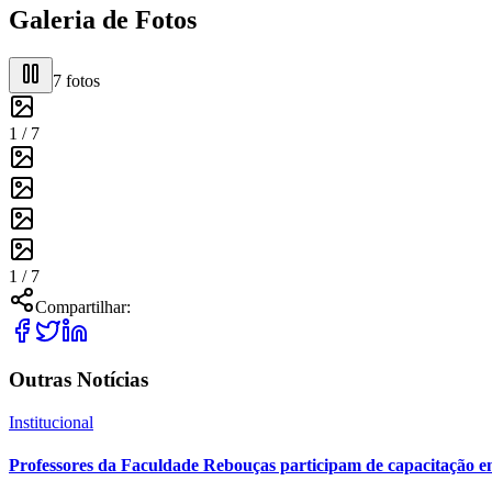
Galeria de Fotos
7
fotos
1 /
7
1 /
7
Compartilhar:
Outras Notícias
Institucional
Professores da Faculdade Rebouças participam de capacitação e