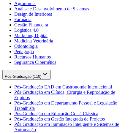
Agronomia
Análise e Desenvolvimento de Sistemas
Design de Interiores
Farmácia
Gestão Financeira
Logística 4.0
Marketing Digital
Medicina Veterinária
Odontologia
Pedagogia
Recursos Humanos
Segurança Cibernética
Pós-Graduação (
110
)
Pós-Graduação EAD em Gastronomia Internacional
Pós-Graduação em Clínica, Cirurgia e Reprodução de
Equinos
Pós-Graduação em Departamento Pessoal e Legislação
Trabalhista
Pós-Graduação em Educação Cristã Clássica
Pós-Graduação em Gestão Integrada de Projetos
Pós-Graduação em Iluminação Inteligente e Sistemas de
Automação