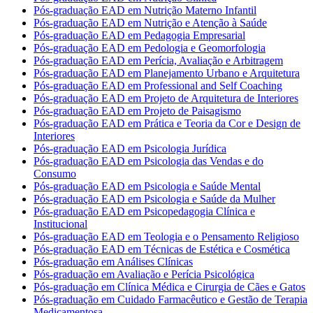
Pós-graduação EAD em Nutrição Materno Infantil
Pós-graduação EAD em Nutrição e Atenção à Saúde
Pós-graduação EAD em Pedagogia Empresarial
Pós-graduação EAD em Pedologia e Geomorfologia
Pós-graduação EAD em Perícia, Avaliação e Arbitragem
Pós-graduação EAD em Planejamento Urbano e Arquitetura
Pós-graduação EAD em Professional and Self Coaching
Pós-graduação EAD em Projeto de Arquitetura de Interiores
Pós-graduação EAD em Projeto de Paisagismo
Pós-graduação EAD em Prática e Teoria da Cor e Design de
Interiores
Pós-graduação EAD em Psicologia Jurídica
Pós-graduação EAD em Psicologia das Vendas e do
Consumo
Pós-graduação EAD em Psicologia e Saúde Mental
Pós-graduação EAD em Psicologia e Saúde da Mulher
Pós-graduação EAD em Psicopedagogia Clínica e
Institucional
Pós-graduação EAD em Teologia e o Pensamento Religioso
Pós-graduação EAD em Técnicas de Estética e Cosmética
Pós-graduação em Análises Clínicas
Pós-graduação em Avaliação e Perícia Psicológica
Pós-graduação em Clínica Médica e Cirurgia de Cães e Gatos
Pós-graduação em Cuidado Farmacêutico e Gestão de Terapia
Medicamentosa