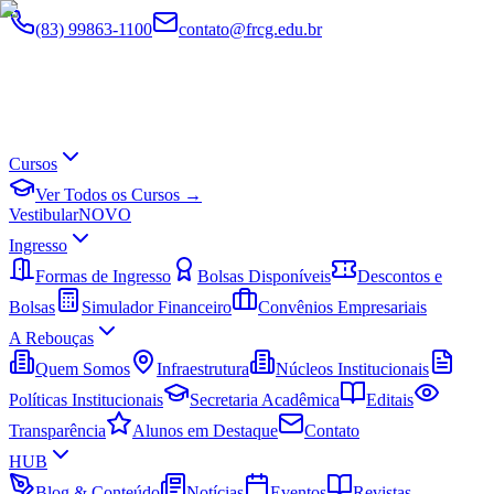
(83) 99863-1100
contato@frcg.edu.br
Cursos
Ver Todos os Cursos →
Vestibular
NOVO
Ingresso
Formas de Ingresso
Bolsas Disponíveis
Descontos e
Bolsas
Simulador Financeiro
Convênios Empresariais
A Rebouças
Quem Somos
Infraestrutura
Núcleos Institucionais
Políticas Institucionais
Secretaria Acadêmica
Editais
Transparência
Alunos em Destaque
Contato
HUB
Blog & Conteúdo
Notícias
Eventos
Revistas