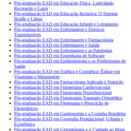
Pós-graduação EAD em Educação Física, Ludicidade,
Recreação e Lazer
Pós-graduação EAD em Educação Inclusiva: O Sistema
Braille e Libras
Pós-graduação EAD em Educação Infantil e Letramento
Pós-graduação EAD em Enfermagem e Doenças
Transmissíveis
Pós-graduação EAD em Enfermagem e Farmacologia
Pós-graduação EAD em Enfermagem e Saúde
Pós-graduação EAD em Enfermagem e as Patologias
Pós-graduação EAD em Engenharia de Software
Pós-graduação EAD em Epidemiologia e os Profissionais de
Saúde
Pós-graduação EAD em Estética e Cosmética: Ênfase em
Visagismo e Maquiagem
Pós-graduação EAD em Farmacologia Aplicada à Nutrição
Pós-graduação EAD em Fisioterapia Cardiovascular
Pós-graduação EAD em Fisioterapia Neurofuncional
Pós-graduação EAD em Fisioterapia Traumato-Ortopédica
Pós-graduação EAD em Fitoterapia e Prescrição de
Fitoterápicos
Pós-graduação EAD em Gastronomia e a Cozinha Brasileira
Pós-graduação EAD em Geografia Populacional, Urbana e
Econômica
Pós-graduação EAD em Gerontologia e o Cuidado ao Idoso