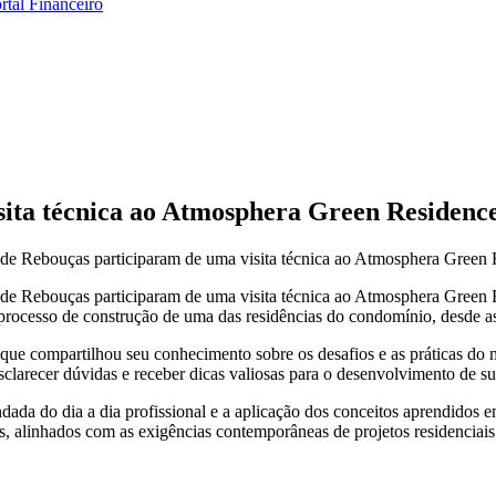
rtal Financeiro
isita técnica ao Atmosphera Green Residenc
dade Rebouças participaram de uma visita técnica ao Atmosphera Green R
ldade Rebouças participaram de uma visita técnica ao Atmosphera Gree
processo de construção de uma das residências do condomínio, desde as e
a, que compartilhou seu conhecimento sobre os desafios e as práticas do
sclarecer dúvidas e receber dicas valiosas para o desenvolvimento de sua
da do dia a dia profissional e a aplicação dos conceitos aprendidos em
s, alinhados com as exigências contemporâneas de projetos residenciais