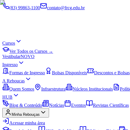
(83) 99863-1100
contato@frcg.edu.br
Cursos
Ver Todos os Cursos →
Vestibular
NOVO
Ingresso
Formas de Ingresso
Bolsas Disponíveis
Descontos e Bolsas
A Rebouças
Quem Somos
Infraestrutura
Núcleos Institucionais
Políti
HUB
Blog & Conteúdo
Notícias
Eventos
Revistas Científicas
Minha Rebouças
Acessar minha área