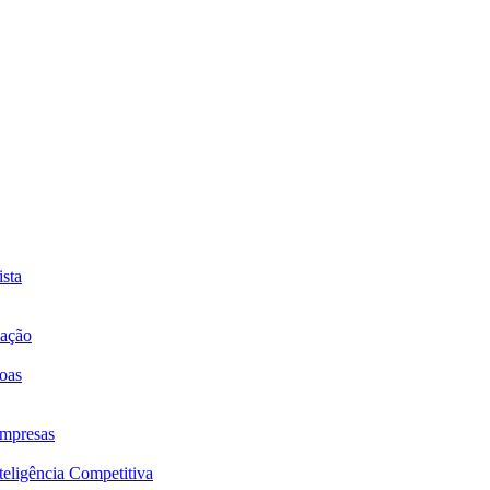
sta
mação
oas
mpresas
eligência Competitiva