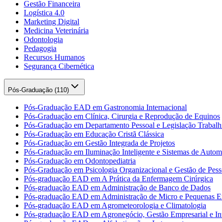
Gestão Financeira
Logística 4.0
Marketing Digital
Medicina Veterinária
Odontologia
Pedagogia
Recursos Humanos
Segurança Cibernética
Pós-Graduação (
110
)
Pós-Graduação EAD em Gastronomia Internacional
Pós-Graduação em Clínica, Cirurgia e Reprodução de Equinos
Pós-Graduação em Departamento Pessoal e Legislação Trabalhi
Pós-Graduação em Educação Cristã Clássica
Pós-Graduação em Gestão Integrada de Projetos
Pós-Graduação em Iluminação Inteligente e Sistemas de Auto
Pós-Graduação em Odontopediatria
Pós-Graduação em Psicologia Organizacional e Gestão de Pess
Pós-graduação EAD em A Prática da Enfermagem Cirúrgica
Pós-graduação EAD em Administração de Banco de Dados
Pós-graduação EAD em Administração de Micro e Pequenas E
Pós-graduação EAD em Agrometeorologia e Climatologia
Pós-graduação EAD em Agronegócio, Gestão Empresarial e Int