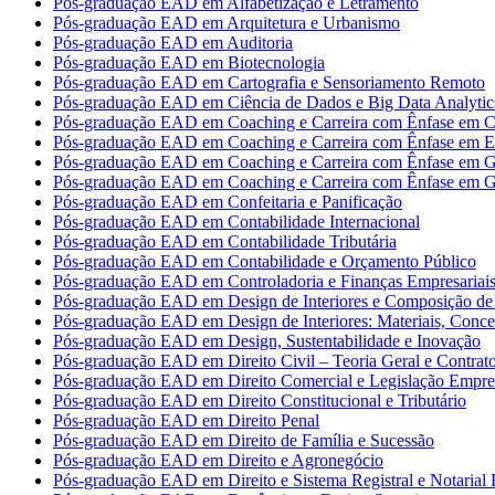
Pós-graduação EAD em Alfabetização e Letramento
Pós-graduação EAD em Arquitetura e Urbanismo
Pós-graduação EAD em Auditoria
Pós-graduação EAD em Biotecnologia
Pós-graduação EAD em Cartografia e Sensoriamento Remoto
Pós-graduação EAD em Ciência de Dados e Big Data Analytic
Pós-graduação EAD em Coaching e Carreira com Ênfase em Co
Pós-graduação EAD em Coaching e Carreira com Ênfase em 
Pós-graduação EAD em Coaching e Carreira com Ênfase em G
Pós-graduação EAD em Coaching e Carreira com Ênfase em G
Pós-graduação EAD em Confeitaria e Panificação
Pós-graduação EAD em Contabilidade Internacional
Pós-graduação EAD em Contabilidade Tributária
Pós-graduação EAD em Contabilidade e Orçamento Público
Pós-graduação EAD em Controladoria e Finanças Empresariai
Pós-graduação EAD em Design de Interiores e Composição de 
Pós-graduação EAD em Design de Interiores: Materiais, Concei
Pós-graduação EAD em Design, Sustentabilidade e Inovação
Pós-graduação EAD em Direito Civil – Teoria Geral e Contrat
Pós-graduação EAD em Direito Comercial e Legislação Empres
Pós-graduação EAD em Direito Constitucional e Tributário
Pós-graduação EAD em Direito Penal
Pós-graduação EAD em Direito de Família e Sucessão
Pós-graduação EAD em Direito e Agronegócio
Pós-graduação EAD em Direito e Sistema Registral e Notarial B