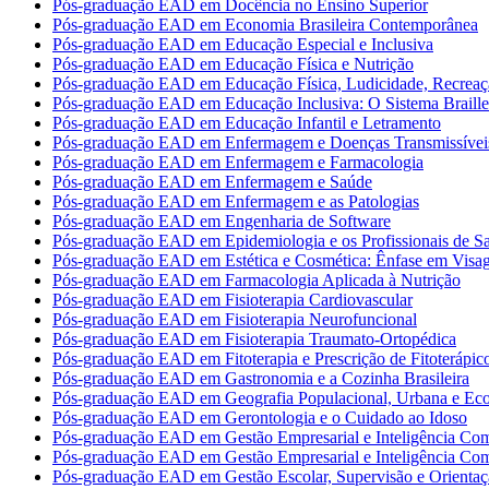
Pós-graduação EAD em Docência no Ensino Superior
Pós-graduação EAD em Economia Brasileira Contemporânea
Pós-graduação EAD em Educação Especial e Inclusiva
Pós-graduação EAD em Educação Física e Nutrição
Pós-graduação EAD em Educação Física, Ludicidade, Recreaç
Pós-graduação EAD em Educação Inclusiva: O Sistema Braille
Pós-graduação EAD em Educação Infantil e Letramento
Pós-graduação EAD em Enfermagem e Doenças Transmissívei
Pós-graduação EAD em Enfermagem e Farmacologia
Pós-graduação EAD em Enfermagem e Saúde
Pós-graduação EAD em Enfermagem e as Patologias
Pós-graduação EAD em Engenharia de Software
Pós-graduação EAD em Epidemiologia e os Profissionais de S
Pós-graduação EAD em Estética e Cosmética: Ênfase em Vis
Pós-graduação EAD em Farmacologia Aplicada à Nutrição
Pós-graduação EAD em Fisioterapia Cardiovascular
Pós-graduação EAD em Fisioterapia Neurofuncional
Pós-graduação EAD em Fisioterapia Traumato-Ortopédica
Pós-graduação EAD em Fitoterapia e Prescrição de Fitoterápic
Pós-graduação EAD em Gastronomia e a Cozinha Brasileira
Pós-graduação EAD em Geografia Populacional, Urbana e Ec
Pós-graduação EAD em Gerontologia e o Cuidado ao Idoso
Pós-graduação EAD em Gestão Empresarial e Inteligência Com
Pós-graduação EAD em Gestão Empresarial e Inteligência Com
Pós-graduação EAD em Gestão Escolar, Supervisão e Orientaç