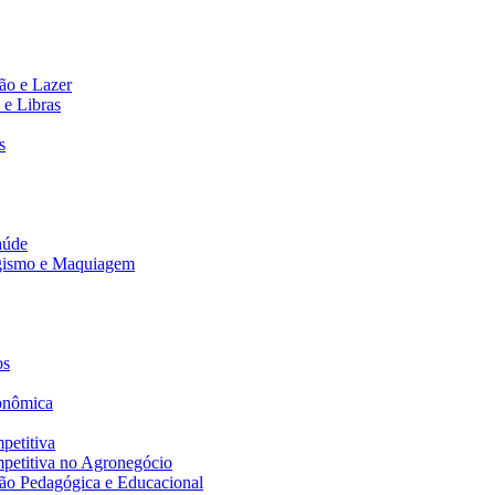
ão e Lazer
 e Libras
s
aúde
agismo e Maquiagem
os
onômica
petitiva
petitiva no Agronegócio
ão Pedagógica e Educacional