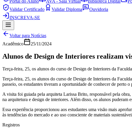
Portal do Aluno
AVA - Sala Virtual
Biblioteca Digital
Po
Validar Certificado
Validar Diploma
Ouvidoria
INSCREVA-SE
Voltar para Notícias
Acadêmico
25/11/2024
Alunos de Design de Interiores realizam v
Terça-feira, 25, os alunos do curso de Design de Interiores da Facul
Terça-feira, 25, os alunos do curso de Design de Interiores da Facu
passeio, os estudantes tiveram a oportunidade de conhecer de perto o 
A visita foi guiada pela arquiteta Larissa Brito, responsável pela obr
na arquitetura e design de interiores. Além disso, os alunos puderam e
Essa experiência proporcionou aos estudantes uma visão mais aprofunda
às tendências do mercado e ao uso consciente de materiais sustentávei
Registros