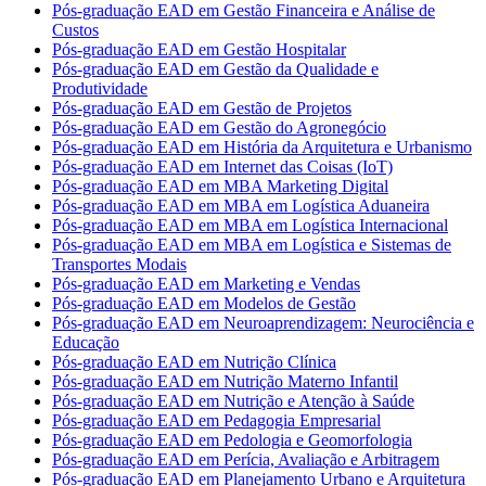
Pós-graduação EAD em Gestão Financeira e Análise de
Custos
Pós-graduação EAD em Gestão Hospitalar
Pós-graduação EAD em Gestão da Qualidade e
Produtividade
Pós-graduação EAD em Gestão de Projetos
Pós-graduação EAD em Gestão do Agronegócio
Pós-graduação EAD em História da Arquitetura e Urbanismo
Pós-graduação EAD em Internet das Coisas (IoT)
Pós-graduação EAD em MBA Marketing Digital
Pós-graduação EAD em MBA em Logística Aduaneira
Pós-graduação EAD em MBA em Logística Internacional
Pós-graduação EAD em MBA em Logística e Sistemas de
Transportes Modais
Pós-graduação EAD em Marketing e Vendas
Pós-graduação EAD em Modelos de Gestão
Pós-graduação EAD em Neuroaprendizagem: Neurociência e
Educação
Pós-graduação EAD em Nutrição Clínica
Pós-graduação EAD em Nutrição Materno Infantil
Pós-graduação EAD em Nutrição e Atenção à Saúde
Pós-graduação EAD em Pedagogia Empresarial
Pós-graduação EAD em Pedologia e Geomorfologia
Pós-graduação EAD em Perícia, Avaliação e Arbitragem
Pós-graduação EAD em Planejamento Urbano e Arquitetura