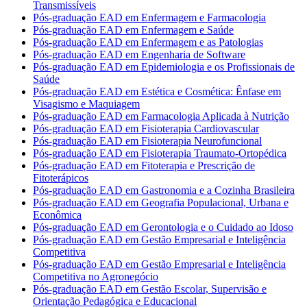
Transmissíveis
Pós-graduação EAD em Enfermagem e Farmacologia
Pós-graduação EAD em Enfermagem e Saúde
Pós-graduação EAD em Enfermagem e as Patologias
Pós-graduação EAD em Engenharia de Software
Pós-graduação EAD em Epidemiologia e os Profissionais de
Saúde
Pós-graduação EAD em Estética e Cosmética: Ênfase em
Visagismo e Maquiagem
Pós-graduação EAD em Farmacologia Aplicada à Nutrição
Pós-graduação EAD em Fisioterapia Cardiovascular
Pós-graduação EAD em Fisioterapia Neurofuncional
Pós-graduação EAD em Fisioterapia Traumato-Ortopédica
Pós-graduação EAD em Fitoterapia e Prescrição de
Fitoterápicos
Pós-graduação EAD em Gastronomia e a Cozinha Brasileira
Pós-graduação EAD em Geografia Populacional, Urbana e
Econômica
Pós-graduação EAD em Gerontologia e o Cuidado ao Idoso
Pós-graduação EAD em Gestão Empresarial e Inteligência
Competitiva
Pós-graduação EAD em Gestão Empresarial e Inteligência
Competitiva no Agronegócio
Pós-graduação EAD em Gestão Escolar, Supervisão e
Orientação Pedagógica e Educacional