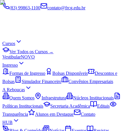
(83) 99863-1100
contato@frcg.edu.br
Cursos
Ver Todos os Cursos →
Vestibular
NOVO
Ingresso
Formas de Ingresso
Bolsas Disponíveis
Descontos e
Bolsas
Simulador Financeiro
Convênios Empresariais
A Rebouças
Quem Somos
Infraestrutura
Núcleos Institucionais
Políticas Institucionais
Secretaria Acadêmica
Editais
Transparência
Alunos em Destaque
Contato
HUB
Blog & Conteúdo
Notícias
Eventos
Revistas