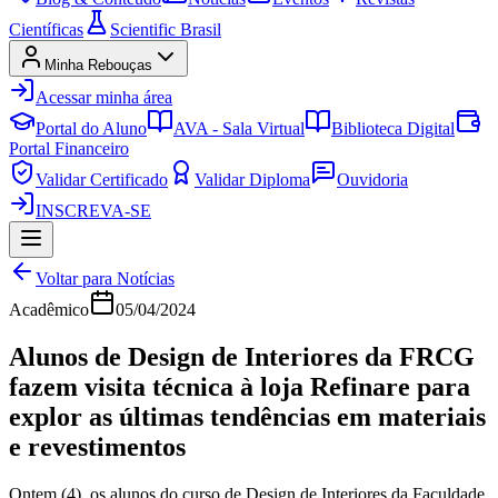
Científicas
Scientific Brasil
Minha Rebouças
Acessar minha área
Portal do Aluno
AVA - Sala Virtual
Biblioteca Digital
Portal Financeiro
Validar Certificado
Validar Diploma
Ouvidoria
INSCREVA-SE
Voltar para Notícias
Acadêmico
05/04/2024
Alunos de Design de Interiores da FRCG
fazem visita técnica à loja Refinare para
explor as últimas tendências em materiais
e revestimentos
Ontem (4), os alunos do curso de Design de Interiores da Faculdade