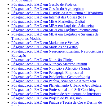
Produtividade
Pós-graduação EAD em Gestão de Projetos
Pós-graduação EAD em Gestão do Agronegócio
Pós-graduação EAD em História da Arquitetura e Urbanismo
Pós-graduação EAD em Internet das Coisas (IoT)
Pós-graduação EAD em MBA Marketing Digital
Pós-graduação EAD em MBA em Logística Aduaneira
Pós-graduação EAD em MBA em Logística Internacional
Pós-graduação EAD em MBA em Logística e Sistemas de
Transportes Modais
Pós-graduação EAD em Marketing e Vendas
Pós-graduação EAD em Modelos de Gestão
Pós-graduação EAD em Neuroaprendizagem: Neurociência e
Educação
Pós-graduação EAD em Nutrição Clínica
Pós-graduação EAD em Nutrição Materno Infantil
Pós-graduação EAD em Nutrição e Atenção à Saúde
Pós-graduação EAD em Pedagogia Empresarial
Pós-graduação EAD em Pedologia e Geomorfologia
Pós-graduação EAD em Perícia, Avaliação e Arbitragem
Pós-graduação EAD em Planejamento Urbano e Arquitetura
Pós-graduação EAD em Professional and Self Coaching
Pós-graduação EAD em Projeto de Arquitetura de Interiores
Pós-graduação EAD em Projeto de Paisagismo
Pós-graduação EAD em Prática e Teoria da Cor e Design de