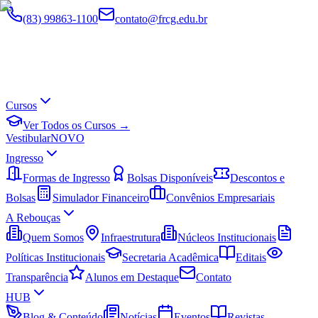
(83) 99863-1100
contato@frcg.edu.br
Cursos
Ver Todos os Cursos →
Vestibular
NOVO
Ingresso
Formas de Ingresso
Bolsas Disponíveis
Descontos e
Bolsas
Simulador Financeiro
Convênios Empresariais
A Rebouças
Quem Somos
Infraestrutura
Núcleos Institucionais
Políticas Institucionais
Secretaria Acadêmica
Editais
Transparência
Alunos em Destaque
Contato
HUB
Blog & Conteúdo
Notícias
Eventos
Revistas