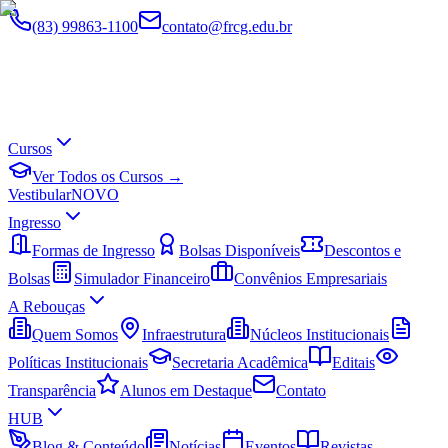
(83) 99863-1100
contato@frcg.edu.br
Cursos
Ver Todos os Cursos →
Vestibular
NOVO
Ingresso
Formas de Ingresso
Bolsas Disponíveis
Descontos e
Bolsas
Simulador Financeiro
Convênios Empresariais
A Rebouças
Quem Somos
Infraestrutura
Núcleos Institucionais
Políticas Institucionais
Secretaria Acadêmica
Editais
Transparência
Alunos em Destaque
Contato
HUB
Blog & Conteúdo
Notícias
Eventos
Revistas