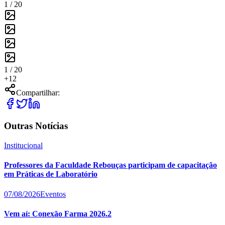
1 /
20
1 /
20
+
12
Compartilhar:
Outras Notícias
Institucional
Professores da Faculdade Rebouças participam de capacitação
em Práticas de Laboratório
07/08/2026
Eventos
Vem aí: Conexão Farma 2026.2