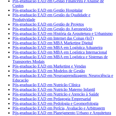
Pós-graduação EAD em Gestão Financeira e Análise de
Custos
Pós-graduação EAD em Gestão Hospitalar
Pós-graduação EAD em Gestão da Qualidade e
Produtividade
Pós-graduação EAD em Gestão de Projetos
Pós-graduação EAD em Gestão do Agronegócio
Pós-graduação EAD em História da Arquitetura e Urbanismo
Pós-graduação EAD em Internet das Coisas (IoT)
Pós-graduação EAD em MBA Marketing Digital
Pós-graduação EAD em MBA em Logística Aduaneira
Pós-graduação EAD em MBA em Logística Internacional
Pós-graduação EAD em MBA em Logística e Sistemas de
Transportes Modais
Pós-graduação EAD em Marketing e Vendas
Pós-graduação EAD em Modelos de Gestão
Pós-graduação EAD em Neuroaprendizagem: Neurociência e
Educação
Pós-graduação EAD em Nutrição Clínica
Pós-graduação EAD em Nutrição Materno Infantil
Pós-graduação EAD em Nutrição e Atenção à Saúde
Pós-graduação EAD em Pedagogia Empresarial
Pós-graduação EAD em Pedologia e Geomorfologia
Pós-graduação EAD em Perícia, Avaliação e Arbitragem
Pós-graduação EAD em Planejamento Urbano e Arquitetura