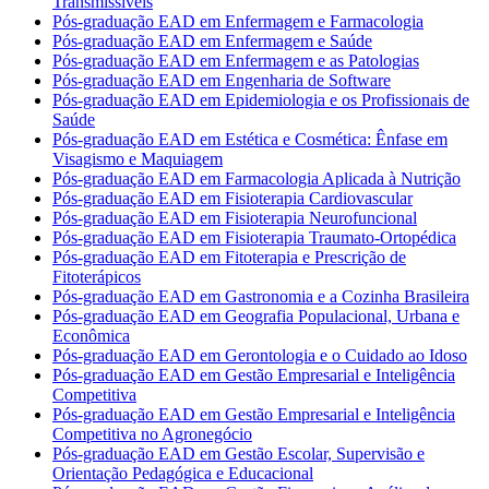
Transmissíveis
Pós-graduação EAD em Enfermagem e Farmacologia
Pós-graduação EAD em Enfermagem e Saúde
Pós-graduação EAD em Enfermagem e as Patologias
Pós-graduação EAD em Engenharia de Software
Pós-graduação EAD em Epidemiologia e os Profissionais de
Saúde
Pós-graduação EAD em Estética e Cosmética: Ênfase em
Visagismo e Maquiagem
Pós-graduação EAD em Farmacologia Aplicada à Nutrição
Pós-graduação EAD em Fisioterapia Cardiovascular
Pós-graduação EAD em Fisioterapia Neurofuncional
Pós-graduação EAD em Fisioterapia Traumato-Ortopédica
Pós-graduação EAD em Fitoterapia e Prescrição de
Fitoterápicos
Pós-graduação EAD em Gastronomia e a Cozinha Brasileira
Pós-graduação EAD em Geografia Populacional, Urbana e
Econômica
Pós-graduação EAD em Gerontologia e o Cuidado ao Idoso
Pós-graduação EAD em Gestão Empresarial e Inteligência
Competitiva
Pós-graduação EAD em Gestão Empresarial e Inteligência
Competitiva no Agronegócio
Pós-graduação EAD em Gestão Escolar, Supervisão e
Orientação Pedagógica e Educacional