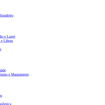
rasileiro
ão e Lazer
 e Libras
s
aúde
agismo e Maquiagem
os
onômica