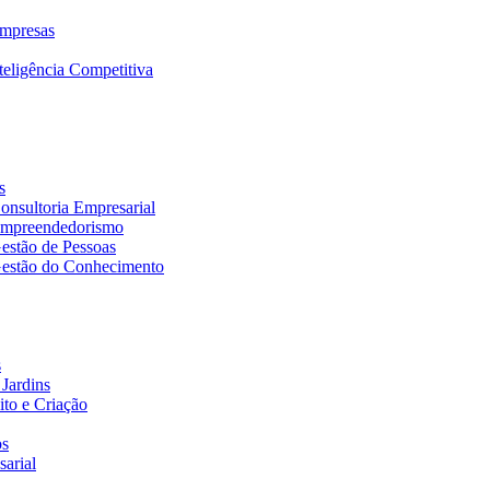
mpresas
eligência Competitiva
s
nsultoria Empresarial
Empreendedorismo
estão de Pessoas
estão do Conhecimento
s
Jardins
to e Criação
os
arial