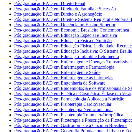
Pós-graduação EAD em Direito Penal
Pós-graduação EAD em Direito de Família e Sucessão
Pós-graduação EAD em Direito e Agronegócio
Pós-graduação EAD em Direito e Sistema Registral e Notarial B
Pós-graduação EAD em Docência no Ensino Superior
Pós-graduação EAD em Economia Brasileira Contemporânea
Pós-graduação EAD em Educação Especial e Inclusiva
Pós-graduação EAD em Educação Física e Nutrição
Pós-graduação EAD em Educação Física, Ludicidade, Recreaç
Pós-graduação EAD em Educação Inclusiva: O Sistema Braille
Pós-graduação EAD em Educação Infantil e Letramento
Pós-graduação EAD em Enfermagem e Doenças Transmissívei
Pós-graduação EAD em Enfermagem e Farmacologia
Pós-graduação EAD em Enfermagem e Saúde
Pós-graduação EAD em Enfermagem e as Patologias
Pós-graduação EAD em Engenharia de Software
Pós-graduação EAD em Epidemiologia e os Profissionais de S
Pós-graduação EAD em Estética e Cosmética: Ênfase em Vis
Pós-graduação EAD em Farmacologia Aplicada à Nutrição
Pós-graduação EAD em Fisioterapia Cardiovascular
Pós-graduação EAD em Fisioterapia Neurofuncional
Pós-graduação EAD em Fisioterapia Traumato-Ortopédica
Pós-graduação EAD em Fitoterapia e Prescrição de Fitoterápic
Pós-graduação EAD em Gastronomia e a Cozinha Brasileira
Pós-graduação EAD em Geografia Populacional, Urbana e Ec