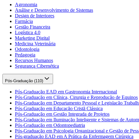
Agronomia
Análise e Desenvolvimento de Sistemas
Design de Interiores
Farmácia
Gestão Financeira
Logística 4.0
Marketing Digital
Medicina Veterinária
Odontologia
Pedagogia
Recursos Humanos
Segurança Cibernética
Pós-Graduação (
110
)
Pós-Graduação EAD em Gastronomia Internacional
Pós-Graduação em Clínica, Cirurgia e Reprodução de Equinos
Pós-Graduação em Departamento Pessoal e Legislação Trabalhi
Pós-Graduação em Educação Cristã Clássica
Pós-Graduação em Gestão Integrada de Projetos
Pós-Graduação em Iluminação Inteligente e Sistemas de Auto
Pós-Graduação em Odontopediatria
Pós-Graduação em Psicologia Organizacional e Gestão de Pess
Pós-graduação EAD em A Prática da Enfermagem Cirúrgica