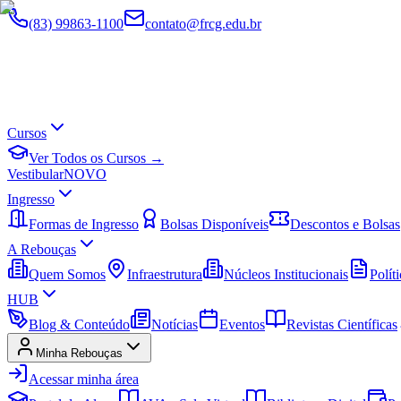
(83) 99863-1100
contato@frcg.edu.br
Cursos
Ver Todos os Cursos →
Vestibular
NOVO
Ingresso
Formas de Ingresso
Bolsas Disponíveis
Descontos e Bolsas
A Rebouças
Quem Somos
Infraestrutura
Núcleos Institucionais
Políti
HUB
Blog & Conteúdo
Notícias
Eventos
Revistas Científicas
Minha Rebouças
Acessar minha área