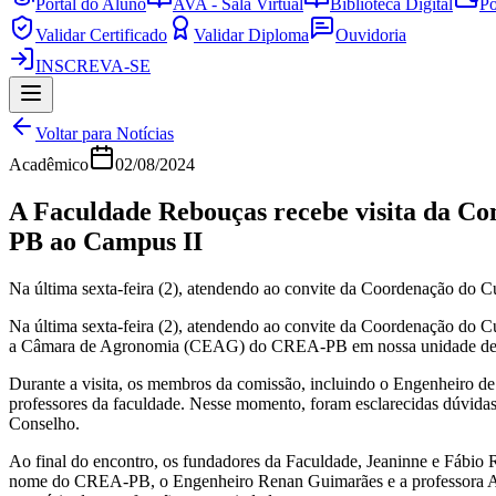
Portal do Aluno
AVA - Sala Virtual
Biblioteca Digital
Po
Validar Certificado
Validar Diploma
Ouvidoria
INSCREVA-SE
Voltar para Notícias
Acadêmico
02/08/2024
A Faculdade Rebouças recebe visita da C
PB ao Campus II
Na última sexta-feira (2), atendendo ao convite da Coordenação do C
Na última sexta-feira (2), atendendo ao convite da Coordenação do 
a Câmara de Agronomia (CEAG) do CREA-PB em nossa unidade de
Durante a visita, os membros da comissão, incluindo o Engenheiro d
professores da faculdade. Nesse momento, foram esclarecidas dúvidas 
Conselho.
Ao final do encontro, os fundadores da Faculdade, Jeaninne e Fábio R
nome do CREA-PB, o Engenheiro Renan Guimarães e a professora Aline