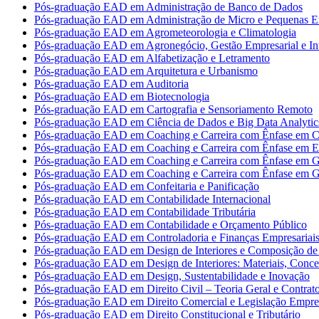
Pós-graduação EAD em Administração de Banco de Dados
Pós-graduação EAD em Administração de Micro e Pequenas E
Pós-graduação EAD em Agrometeorologia e Climatologia
Pós-graduação EAD em Agronegócio, Gestão Empresarial e Int
Pós-graduação EAD em Alfabetização e Letramento
Pós-graduação EAD em Arquitetura e Urbanismo
Pós-graduação EAD em Auditoria
Pós-graduação EAD em Biotecnologia
Pós-graduação EAD em Cartografia e Sensoriamento Remoto
Pós-graduação EAD em Ciência de Dados e Big Data Analytic
Pós-graduação EAD em Coaching e Carreira com Ênfase em Co
Pós-graduação EAD em Coaching e Carreira com Ênfase em 
Pós-graduação EAD em Coaching e Carreira com Ênfase em G
Pós-graduação EAD em Coaching e Carreira com Ênfase em G
Pós-graduação EAD em Confeitaria e Panificação
Pós-graduação EAD em Contabilidade Internacional
Pós-graduação EAD em Contabilidade Tributária
Pós-graduação EAD em Contabilidade e Orçamento Público
Pós-graduação EAD em Controladoria e Finanças Empresariai
Pós-graduação EAD em Design de Interiores e Composição de 
Pós-graduação EAD em Design de Interiores: Materiais, Concei
Pós-graduação EAD em Design, Sustentabilidade e Inovação
Pós-graduação EAD em Direito Civil – Teoria Geral e Contrat
Pós-graduação EAD em Direito Comercial e Legislação Empres
Pós-graduação EAD em Direito Constitucional e Tributário