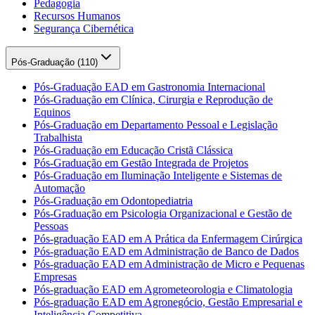
Pedagogia
Recursos Humanos
Segurança Cibernética
Pós-Graduação (
110
)
Pós-Graduação EAD em Gastronomia Internacional
Pós-Graduação em Clínica, Cirurgia e Reprodução de
Equinos
Pós-Graduação em Departamento Pessoal e Legislação
Trabalhista
Pós-Graduação em Educação Cristã Clássica
Pós-Graduação em Gestão Integrada de Projetos
Pós-Graduação em Iluminação Inteligente e Sistemas de
Automação
Pós-Graduação em Odontopediatria
Pós-Graduação em Psicologia Organizacional e Gestão de
Pessoas
Pós-graduação EAD em A Prática da Enfermagem Cirúrgica
Pós-graduação EAD em Administração de Banco de Dados
Pós-graduação EAD em Administração de Micro e Pequenas
Empresas
Pós-graduação EAD em Agrometeorologia e Climatologia
Pós-graduação EAD em Agronegócio, Gestão Empresarial e
Inteligência Competitiva