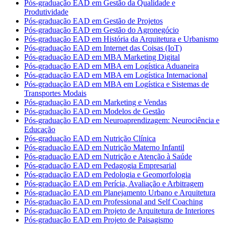
Pós-graduação EAD em Gestão da Qualidade e
Produtividade
Pós-graduação EAD em Gestão de Projetos
Pós-graduação EAD em Gestão do Agronegócio
Pós-graduação EAD em História da Arquitetura e Urbanismo
Pós-graduação EAD em Internet das Coisas (IoT)
Pós-graduação EAD em MBA Marketing Digital
Pós-graduação EAD em MBA em Logística Aduaneira
Pós-graduação EAD em MBA em Logística Internacional
Pós-graduação EAD em MBA em Logística e Sistemas de
Transportes Modais
Pós-graduação EAD em Marketing e Vendas
Pós-graduação EAD em Modelos de Gestão
Pós-graduação EAD em Neuroaprendizagem: Neurociência e
Educação
Pós-graduação EAD em Nutrição Clínica
Pós-graduação EAD em Nutrição Materno Infantil
Pós-graduação EAD em Nutrição e Atenção à Saúde
Pós-graduação EAD em Pedagogia Empresarial
Pós-graduação EAD em Pedologia e Geomorfologia
Pós-graduação EAD em Perícia, Avaliação e Arbitragem
Pós-graduação EAD em Planejamento Urbano e Arquitetura
Pós-graduação EAD em Professional and Self Coaching
Pós-graduação EAD em Projeto de Arquitetura de Interiores
Pós-graduação EAD em Projeto de Paisagismo