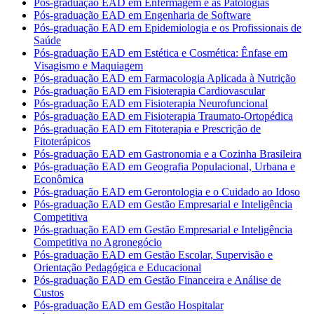
Pós-graduação EAD em Enfermagem e as Patologias
Pós-graduação EAD em Engenharia de Software
Pós-graduação EAD em Epidemiologia e os Profissionais de
Saúde
Pós-graduação EAD em Estética e Cosmética: Ênfase em
Visagismo e Maquiagem
Pós-graduação EAD em Farmacologia Aplicada à Nutrição
Pós-graduação EAD em Fisioterapia Cardiovascular
Pós-graduação EAD em Fisioterapia Neurofuncional
Pós-graduação EAD em Fisioterapia Traumato-Ortopédica
Pós-graduação EAD em Fitoterapia e Prescrição de
Fitoterápicos
Pós-graduação EAD em Gastronomia e a Cozinha Brasileira
Pós-graduação EAD em Geografia Populacional, Urbana e
Econômica
Pós-graduação EAD em Gerontologia e o Cuidado ao Idoso
Pós-graduação EAD em Gestão Empresarial e Inteligência
Competitiva
Pós-graduação EAD em Gestão Empresarial e Inteligência
Competitiva no Agronegócio
Pós-graduação EAD em Gestão Escolar, Supervisão e
Orientação Pedagógica e Educacional
Pós-graduação EAD em Gestão Financeira e Análise de
Custos
Pós-graduação EAD em Gestão Hospitalar