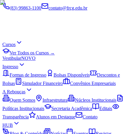
(83) 99863-1100
contato@frcg.edu.br
Cursos
Ver Todos os Cursos →
Vestibular
NOVO
Ingresso
Formas de Ingresso
Bolsas Disponíveis
Descontos e
Bolsas
Simulador Financeiro
Convênios Empresariais
A Rebouças
Quem Somos
Infraestrutura
Núcleos Institucionais
Políticas Institucionais
Secretaria Acadêmica
Editais
Transparência
Alunos em Destaque
Contato
HUB
Blog & Conteúdo
Notícias
Eventos
Revistas