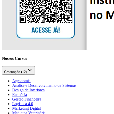
Nossos Cursos
Graduação (
12
)
Agronomia
Análise e Desenvolvimento de Sistemas
Design de Interiores
Farmácia
Gestão Financeira
Logística 4.0
Marketing Digital
Medicina Veterinária