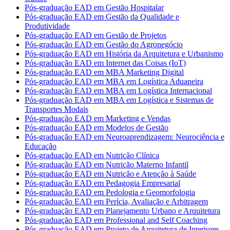
Pós-graduação EAD em Gestão Hospitalar
Pós-graduação EAD em Gestão da Qualidade e
Produtividade
Pós-graduação EAD em Gestão de Projetos
Pós-graduação EAD em Gestão do Agronegócio
Pós-graduação EAD em História da Arquitetura e Urbanismo
Pós-graduação EAD em Internet das Coisas (IoT)
Pós-graduação EAD em MBA Marketing Digital
Pós-graduação EAD em MBA em Logística Aduaneira
Pós-graduação EAD em MBA em Logística Internacional
Pós-graduação EAD em MBA em Logística e Sistemas de
Transportes Modais
Pós-graduação EAD em Marketing e Vendas
Pós-graduação EAD em Modelos de Gestão
Pós-graduação EAD em Neuroaprendizagem: Neurociência e
Educação
Pós-graduação EAD em Nutrição Clínica
Pós-graduação EAD em Nutrição Materno Infantil
Pós-graduação EAD em Nutrição e Atenção à Saúde
Pós-graduação EAD em Pedagogia Empresarial
Pós-graduação EAD em Pedologia e Geomorfologia
Pós-graduação EAD em Perícia, Avaliação e Arbitragem
Pós-graduação EAD em Planejamento Urbano e Arquitetura
Pós-graduação EAD em Professional and Self Coaching
Pós-graduação EAD em Projeto de Arquitetura de Interiores