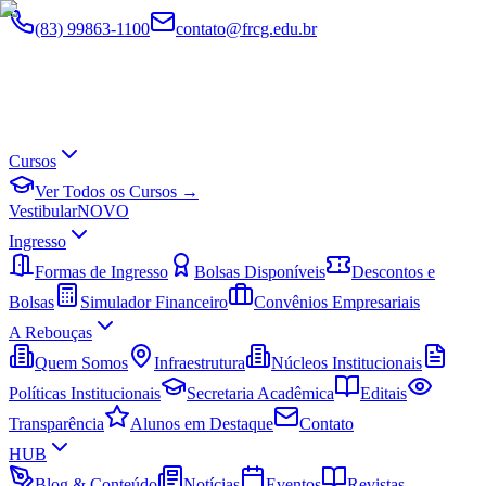
(83) 99863-1100
contato@frcg.edu.br
Cursos
Ver Todos os Cursos →
Vestibular
NOVO
Ingresso
Formas de Ingresso
Bolsas Disponíveis
Descontos e
Bolsas
Simulador Financeiro
Convênios Empresariais
A Rebouças
Quem Somos
Infraestrutura
Núcleos Institucionais
Políticas Institucionais
Secretaria Acadêmica
Editais
Transparência
Alunos em Destaque
Contato
HUB
Blog & Conteúdo
Notícias
Eventos
Revistas