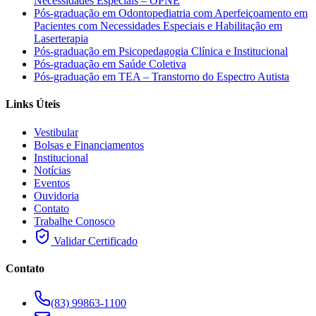
Necessidades Especiais – OPNE
Pós-graduação em Odontopediatria com Aperfeiçoamento em
Pacientes com Necessidades Especiais e Habilitação em
Laserterapia
Pós-graduação em Psicopedagogia Clínica e Institucional
Pós-graduação em Saúde Coletiva
Pós-graduação em TEA – Transtorno do Espectro Autista
Links Úteis
Vestibular
Bolsas e Financiamentos
Institucional
Notícias
Eventos
Ouvidoria
Contato
Trabalhe Conosco
Validar Certificado
Contato
(83) 99863-1100