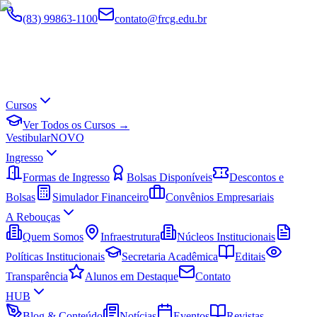
(83) 99863-1100
contato@frcg.edu.br
Cursos
Ver Todos os Cursos →
Vestibular
NOVO
Ingresso
Formas de Ingresso
Bolsas Disponíveis
Descontos e
Bolsas
Simulador Financeiro
Convênios Empresariais
A Rebouças
Quem Somos
Infraestrutura
Núcleos Institucionais
Políticas Institucionais
Secretaria Acadêmica
Editais
Transparência
Alunos em Destaque
Contato
HUB
Blog & Conteúdo
Notícias
Eventos
Revistas