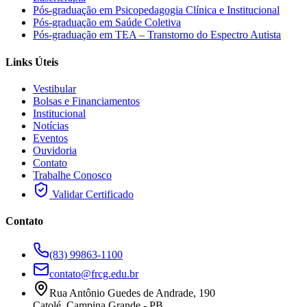
Pós-graduação em Psicopedagogia Clínica e Institucional
Pós-graduação em Saúde Coletiva
Pós-graduação em TEA – Transtorno do Espectro Autista
Links Úteis
Vestibular
Bolsas e Financiamentos
Institucional
Notícias
Eventos
Ouvidoria
Contato
Trabalhe Conosco
Validar Certificado
Contato
(83) 99863-1100
contato@frcg.edu.br
Rua Antônio Guedes de Andrade, 190
Catolé, Campina Grande - PB