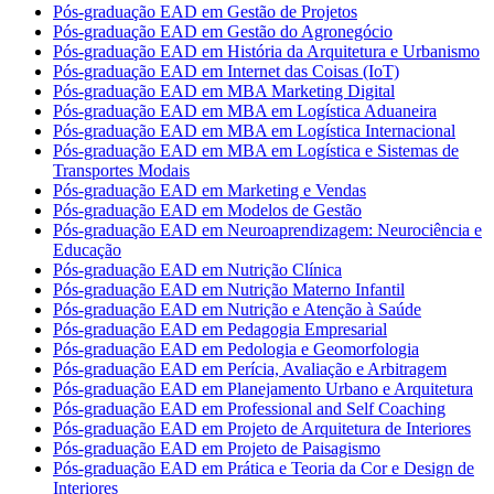
Pós-graduação EAD em Gestão de Projetos
Pós-graduação EAD em Gestão do Agronegócio
Pós-graduação EAD em História da Arquitetura e Urbanismo
Pós-graduação EAD em Internet das Coisas (IoT)
Pós-graduação EAD em MBA Marketing Digital
Pós-graduação EAD em MBA em Logística Aduaneira
Pós-graduação EAD em MBA em Logística Internacional
Pós-graduação EAD em MBA em Logística e Sistemas de
Transportes Modais
Pós-graduação EAD em Marketing e Vendas
Pós-graduação EAD em Modelos de Gestão
Pós-graduação EAD em Neuroaprendizagem: Neurociência e
Educação
Pós-graduação EAD em Nutrição Clínica
Pós-graduação EAD em Nutrição Materno Infantil
Pós-graduação EAD em Nutrição e Atenção à Saúde
Pós-graduação EAD em Pedagogia Empresarial
Pós-graduação EAD em Pedologia e Geomorfologia
Pós-graduação EAD em Perícia, Avaliação e Arbitragem
Pós-graduação EAD em Planejamento Urbano e Arquitetura
Pós-graduação EAD em Professional and Self Coaching
Pós-graduação EAD em Projeto de Arquitetura de Interiores
Pós-graduação EAD em Projeto de Paisagismo
Pós-graduação EAD em Prática e Teoria da Cor e Design de
Interiores