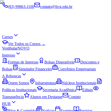
(83) 99863-1100
contato@frcg.edu.br
Cursos
Ver Todos os Cursos →
Vestibular
NOVO
Ingresso
Formas de Ingresso
Bolsas Disponíveis
Descontos e
Bolsas
Simulador Financeiro
Convênios Empresariais
A Rebouças
Quem Somos
Infraestrutura
Núcleos Institucionais
Políticas Institucionais
Secretaria Acadêmica
Editais
Transparência
Alunos em Destaque
Contato
HUB
Blog & Conteúdo
Notícias
Eventos
Revistas