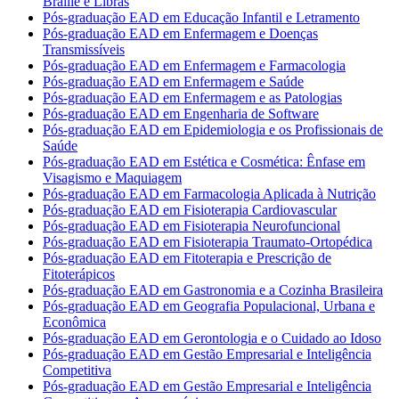
Braille e Libras
Pós-graduação EAD em Educação Infantil e Letramento
Pós-graduação EAD em Enfermagem e Doenças
Transmissíveis
Pós-graduação EAD em Enfermagem e Farmacologia
Pós-graduação EAD em Enfermagem e Saúde
Pós-graduação EAD em Enfermagem e as Patologias
Pós-graduação EAD em Engenharia de Software
Pós-graduação EAD em Epidemiologia e os Profissionais de
Saúde
Pós-graduação EAD em Estética e Cosmética: Ênfase em
Visagismo e Maquiagem
Pós-graduação EAD em Farmacologia Aplicada à Nutrição
Pós-graduação EAD em Fisioterapia Cardiovascular
Pós-graduação EAD em Fisioterapia Neurofuncional
Pós-graduação EAD em Fisioterapia Traumato-Ortopédica
Pós-graduação EAD em Fitoterapia e Prescrição de
Fitoterápicos
Pós-graduação EAD em Gastronomia e a Cozinha Brasileira
Pós-graduação EAD em Geografia Populacional, Urbana e
Econômica
Pós-graduação EAD em Gerontologia e o Cuidado ao Idoso
Pós-graduação EAD em Gestão Empresarial e Inteligência
Competitiva
Pós-graduação EAD em Gestão Empresarial e Inteligência