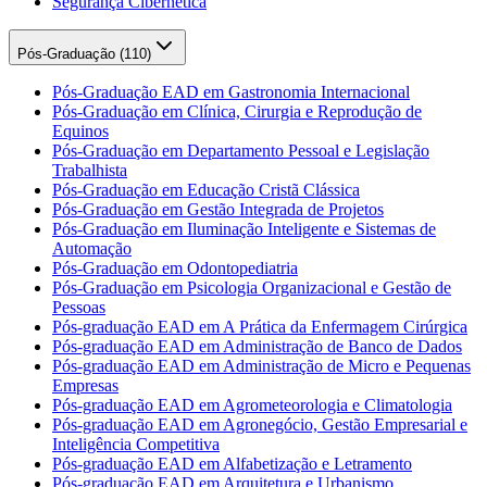
Segurança Cibernética
Pós-Graduação (
110
)
Pós-Graduação EAD em Gastronomia Internacional
Pós-Graduação em Clínica, Cirurgia e Reprodução de
Equinos
Pós-Graduação em Departamento Pessoal e Legislação
Trabalhista
Pós-Graduação em Educação Cristã Clássica
Pós-Graduação em Gestão Integrada de Projetos
Pós-Graduação em Iluminação Inteligente e Sistemas de
Automação
Pós-Graduação em Odontopediatria
Pós-Graduação em Psicologia Organizacional e Gestão de
Pessoas
Pós-graduação EAD em A Prática da Enfermagem Cirúrgica
Pós-graduação EAD em Administração de Banco de Dados
Pós-graduação EAD em Administração de Micro e Pequenas
Empresas
Pós-graduação EAD em Agrometeorologia e Climatologia
Pós-graduação EAD em Agronegócio, Gestão Empresarial e
Inteligência Competitiva
Pós-graduação EAD em Alfabetização e Letramento
Pós-graduação EAD em Arquitetura e Urbanismo