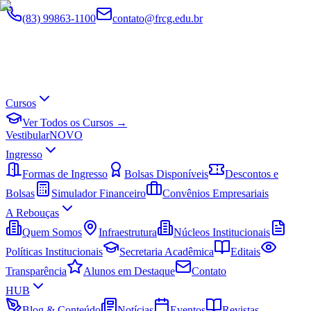
(83) 99863-1100
contato@frcg.edu.br
Cursos
Ver Todos os Cursos →
Vestibular
NOVO
Ingresso
Formas de Ingresso
Bolsas Disponíveis
Descontos e
Bolsas
Simulador Financeiro
Convênios Empresariais
A Rebouças
Quem Somos
Infraestrutura
Núcleos Institucionais
Políticas Institucionais
Secretaria Acadêmica
Editais
Transparência
Alunos em Destaque
Contato
HUB
Blog & Conteúdo
Notícias
Eventos
Revistas