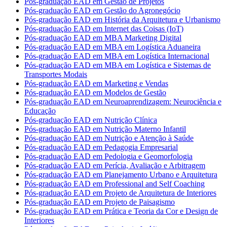
Pós-graduação EAD em Gestão de Projetos
Pós-graduação EAD em Gestão do Agronegócio
Pós-graduação EAD em História da Arquitetura e Urbanismo
Pós-graduação EAD em Internet das Coisas (IoT)
Pós-graduação EAD em MBA Marketing Digital
Pós-graduação EAD em MBA em Logística Aduaneira
Pós-graduação EAD em MBA em Logística Internacional
Pós-graduação EAD em MBA em Logística e Sistemas de
Transportes Modais
Pós-graduação EAD em Marketing e Vendas
Pós-graduação EAD em Modelos de Gestão
Pós-graduação EAD em Neuroaprendizagem: Neurociência e
Educação
Pós-graduação EAD em Nutrição Clínica
Pós-graduação EAD em Nutrição Materno Infantil
Pós-graduação EAD em Nutrição e Atenção à Saúde
Pós-graduação EAD em Pedagogia Empresarial
Pós-graduação EAD em Pedologia e Geomorfologia
Pós-graduação EAD em Perícia, Avaliação e Arbitragem
Pós-graduação EAD em Planejamento Urbano e Arquitetura
Pós-graduação EAD em Professional and Self Coaching
Pós-graduação EAD em Projeto de Arquitetura de Interiores
Pós-graduação EAD em Projeto de Paisagismo
Pós-graduação EAD em Prática e Teoria da Cor e Design de
Interiores