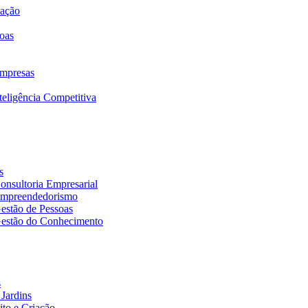
mação
oas
mpresas
eligência Competitiva
s
nsultoria Empresarial
Empreendedorismo
estão de Pessoas
estão do Conhecimento
s
Jardins
to e Criação