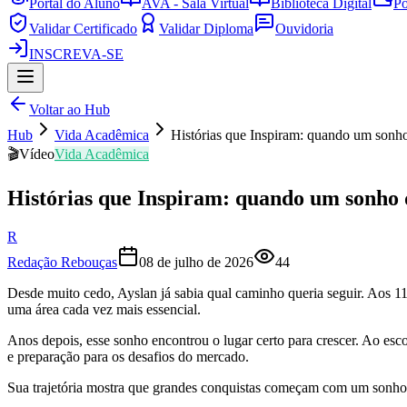
Portal do Aluno
AVA - Sala Virtual
Biblioteca Digital
Po
Validar Certificado
Validar Diploma
Ouvidoria
INSCREVA-SE
Voltar ao Hub
Hub
Vida Acadêmica
Histórias que Inspiram: quando um sonho
🎬
Vídeo
Vida Acadêmica
Histórias que Inspiram: quando um sonho d
R
Redação Rebouças
08 de julho de 2026
44
Desde muito cedo, Ayslan já sabia qual caminho queria seguir. Aos 11
uma área cada vez mais essencial.
Anos depois, esse sonho encontrou o lugar certo para crescer. Ao e
e preparação para os desafios do mercado.
Sua trajetória mostra que grandes conquistas começam com um sonho,