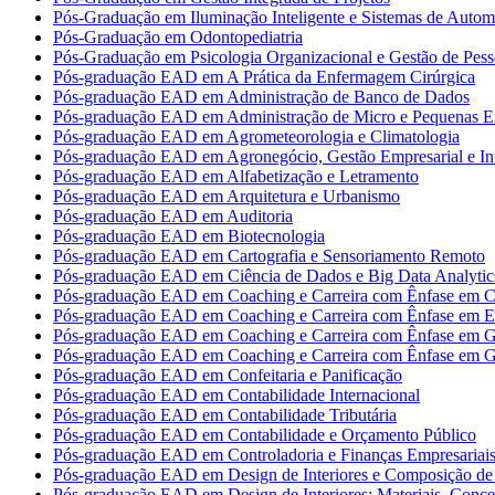
Pós-Graduação em Iluminação Inteligente e Sistemas de Auto
Pós-Graduação em Odontopediatria
Pós-Graduação em Psicologia Organizacional e Gestão de Pess
Pós-graduação EAD em A Prática da Enfermagem Cirúrgica
Pós-graduação EAD em Administração de Banco de Dados
Pós-graduação EAD em Administração de Micro e Pequenas E
Pós-graduação EAD em Agrometeorologia e Climatologia
Pós-graduação EAD em Agronegócio, Gestão Empresarial e Int
Pós-graduação EAD em Alfabetização e Letramento
Pós-graduação EAD em Arquitetura e Urbanismo
Pós-graduação EAD em Auditoria
Pós-graduação EAD em Biotecnologia
Pós-graduação EAD em Cartografia e Sensoriamento Remoto
Pós-graduação EAD em Ciência de Dados e Big Data Analytic
Pós-graduação EAD em Coaching e Carreira com Ênfase em Co
Pós-graduação EAD em Coaching e Carreira com Ênfase em 
Pós-graduação EAD em Coaching e Carreira com Ênfase em G
Pós-graduação EAD em Coaching e Carreira com Ênfase em G
Pós-graduação EAD em Confeitaria e Panificação
Pós-graduação EAD em Contabilidade Internacional
Pós-graduação EAD em Contabilidade Tributária
Pós-graduação EAD em Contabilidade e Orçamento Público
Pós-graduação EAD em Controladoria e Finanças Empresariai
Pós-graduação EAD em Design de Interiores e Composição de 
Pós-graduação EAD em Design de Interiores: Materiais, Concei