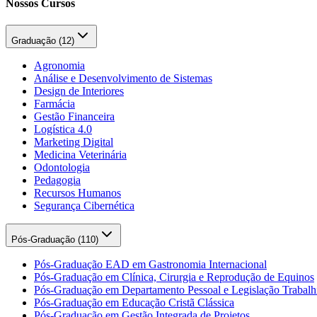
Nossos Cursos
Graduação (
12
)
Agronomia
Análise e Desenvolvimento de Sistemas
Design de Interiores
Farmácia
Gestão Financeira
Logística 4.0
Marketing Digital
Medicina Veterinária
Odontologia
Pedagogia
Recursos Humanos
Segurança Cibernética
Pós-Graduação (
110
)
Pós-Graduação EAD em Gastronomia Internacional
Pós-Graduação em Clínica, Cirurgia e Reprodução de Equinos
Pós-Graduação em Departamento Pessoal e Legislação Trabalhi
Pós-Graduação em Educação Cristã Clássica
Pós-Graduação em Gestão Integrada de Projetos