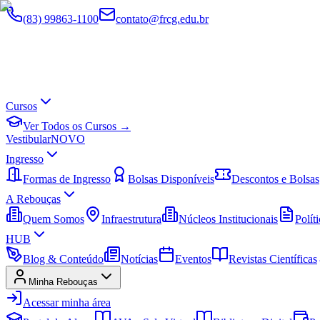
(83) 99863-1100
contato@frcg.edu.br
Cursos
Ver Todos os Cursos →
Vestibular
NOVO
Ingresso
Formas de Ingresso
Bolsas Disponíveis
Descontos e Bolsas
A Rebouças
Quem Somos
Infraestrutura
Núcleos Institucionais
Políti
HUB
Blog & Conteúdo
Notícias
Eventos
Revistas Científicas
Minha Rebouças
Acessar minha área