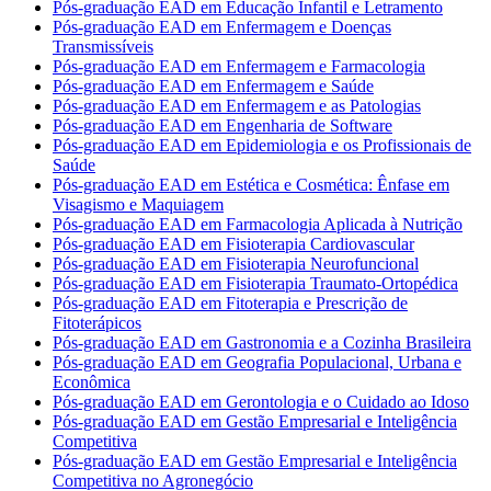
Pós-graduação EAD em Educação Infantil e Letramento
Pós-graduação EAD em Enfermagem e Doenças
Transmissíveis
Pós-graduação EAD em Enfermagem e Farmacologia
Pós-graduação EAD em Enfermagem e Saúde
Pós-graduação EAD em Enfermagem e as Patologias
Pós-graduação EAD em Engenharia de Software
Pós-graduação EAD em Epidemiologia e os Profissionais de
Saúde
Pós-graduação EAD em Estética e Cosmética: Ênfase em
Visagismo e Maquiagem
Pós-graduação EAD em Farmacologia Aplicada à Nutrição
Pós-graduação EAD em Fisioterapia Cardiovascular
Pós-graduação EAD em Fisioterapia Neurofuncional
Pós-graduação EAD em Fisioterapia Traumato-Ortopédica
Pós-graduação EAD em Fitoterapia e Prescrição de
Fitoterápicos
Pós-graduação EAD em Gastronomia e a Cozinha Brasileira
Pós-graduação EAD em Geografia Populacional, Urbana e
Econômica
Pós-graduação EAD em Gerontologia e o Cuidado ao Idoso
Pós-graduação EAD em Gestão Empresarial e Inteligência
Competitiva
Pós-graduação EAD em Gestão Empresarial e Inteligência
Competitiva no Agronegócio