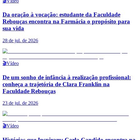
🎬
Vídeo
Da oração à vocação: estudante da Faculdade
Rebouças encontra na Farmácia o propósito para
sua vida
28 de jul. de 2026
🎬
Vídeo
De um sonho de infância à realização profissional:
conheça a trajetória de Clara Franklin na
Faculdade Rebouças
23 de jul. de 2026
🎬
Vídeo
Histórias que Inspiram: Carla Candido encontra na