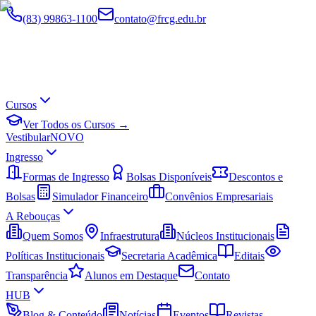
(83) 99863-1100
contato@frcg.edu.br
Cursos
Ver Todos os Cursos →
Vestibular
NOVO
Ingresso
Formas de Ingresso
Bolsas Disponíveis
Descontos e
Bolsas
Simulador Financeiro
Convênios Empresariais
A Rebouças
Quem Somos
Infraestrutura
Núcleos Institucionais
Políticas Institucionais
Secretaria Acadêmica
Editais
Transparência
Alunos em Destaque
Contato
HUB
Blog & Conteúdo
Notícias
Eventos
Revistas