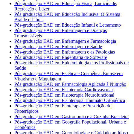
Pós-graduação EAD em Educação Física, Ludicidade,
Recreação e Lazer
Pós-graduação EAD em Educação Inclusiva: O Sistema
Braille e Libras
Pós-graduação EAD em Educação Infantil e Letramento
Pós-graduação EAD em Enfermagem e Doenças
Transmissíveis
Pós-graduação EAD em Enfermagem e Farmacologia
Pós-graduação EAD em Enfermagem e Saúde
Pós-graduação EAD em Enfermagem e as Patologias
Pós-graduação EAD em Engenharia de Software
Pós-graduação EAD em Epidemiologia e os Profissionais de
Saúde
Pós-graduação EAD em Estética e Cosmética: Ênfase em
Visagismo e Maquiagem
Pós-graduação EAD em Farmacologia Aplicada à Nutrição
Pós-graduação EAD em Fisioterapia Cardiovascular
Pós-graduação EAD em Fisioterapia Neurofuncional
Pós-graduação EAD em Fisioterapia Traumato-Ortopédica
Pós-graduação EAD em Fitoterapia e Prescrição de
Fitoterápicos
Pós-graduação EAD em Gastronomia e a Cozinha Brasileira
Pós-graduação EAD em Geografia Populacional, Urbana e
Econômica
Pós-graduação EAD em Gerontologia e o Cuidado ao Idoso