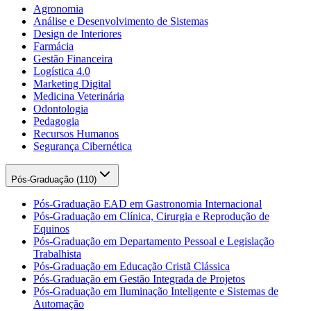
Agronomia
Análise e Desenvolvimento de Sistemas
Design de Interiores
Farmácia
Gestão Financeira
Logística 4.0
Marketing Digital
Medicina Veterinária
Odontologia
Pedagogia
Recursos Humanos
Segurança Cibernética
Pós-Graduação (
110
)
Pós-Graduação EAD em Gastronomia Internacional
Pós-Graduação em Clínica, Cirurgia e Reprodução de
Equinos
Pós-Graduação em Departamento Pessoal e Legislação
Trabalhista
Pós-Graduação em Educação Cristã Clássica
Pós-Graduação em Gestão Integrada de Projetos
Pós-Graduação em Iluminação Inteligente e Sistemas de
Automação