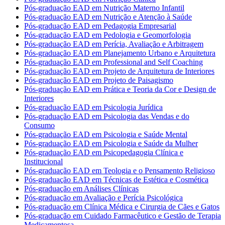
Pós-graduação EAD em Nutrição Materno Infantil
Pós-graduação EAD em Nutrição e Atenção à Saúde
Pós-graduação EAD em Pedagogia Empresarial
Pós-graduação EAD em Pedologia e Geomorfologia
Pós-graduação EAD em Perícia, Avaliação e Arbitragem
Pós-graduação EAD em Planejamento Urbano e Arquitetura
Pós-graduação EAD em Professional and Self Coaching
Pós-graduação EAD em Projeto de Arquitetura de Interiores
Pós-graduação EAD em Projeto de Paisagismo
Pós-graduação EAD em Prática e Teoria da Cor e Design de
Interiores
Pós-graduação EAD em Psicologia Jurídica
Pós-graduação EAD em Psicologia das Vendas e do
Consumo
Pós-graduação EAD em Psicologia e Saúde Mental
Pós-graduação EAD em Psicologia e Saúde da Mulher
Pós-graduação EAD em Psicopedagogia Clínica e
Institucional
Pós-graduação EAD em Teologia e o Pensamento Religioso
Pós-graduação EAD em Técnicas de Estética e Cosmética
Pós-graduação em Análises Clínicas
Pós-graduação em Avaliação e Perícia Psicológica
Pós-graduação em Clínica Médica e Cirurgia de Cães e Gatos
Pós-graduação em Cuidado Farmacêutico e Gestão de Terapia
Medicamentosa