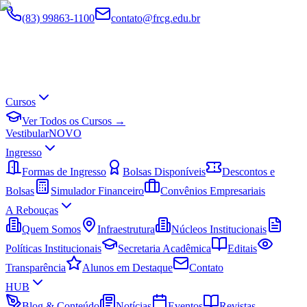
(83) 99863-1100
contato@frcg.edu.br
Cursos
Ver Todos os Cursos →
Vestibular
NOVO
Ingresso
Formas de Ingresso
Bolsas Disponíveis
Descontos e
Bolsas
Simulador Financeiro
Convênios Empresariais
A Rebouças
Quem Somos
Infraestrutura
Núcleos Institucionais
Políticas Institucionais
Secretaria Acadêmica
Editais
Transparência
Alunos em Destaque
Contato
HUB
Blog & Conteúdo
Notícias
Eventos
Revistas